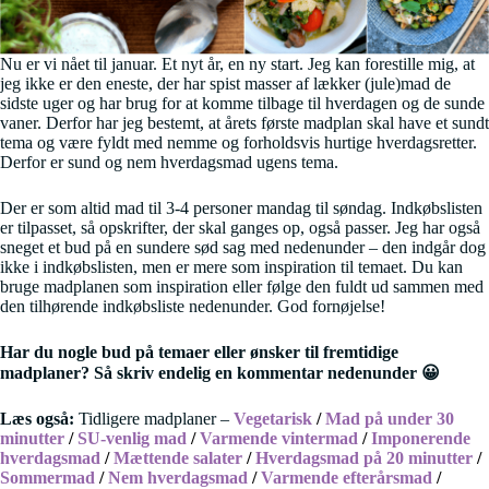
Nu er vi nået til januar. Et nyt år, en ny start. Jeg kan forestille mig, at
jeg ikke er den eneste, der har spist masser af lækker (jule)mad de
sidste uger og har brug for at komme tilbage til hverdagen og de sunde
vaner. Derfor har jeg bestemt, at årets første madplan skal have et sundt
tema og være fyldt med nemme og forholdsvis hurtige hverdagsretter.
Derfor er sund og nem hverdagsmad ugens tema.
Der er som altid mad til 3-4 personer mandag til søndag. Indkøbslisten
er tilpasset, så opskrifter, der skal ganges op, også passer. Jeg har også
sneget et bud på en sundere sød sag med nedenunder – den indgår dog
ikke i indkøbslisten, men er mere som inspiration til temaet. Du kan
bruge madplanen som inspiration eller følge den fuldt ud sammen med
den tilhørende indkøbsliste nedenunder. God fornøjelse!
Har du nogle bud på temaer eller ønsker til fremtidige
madplaner? Så skriv endelig en kommentar nedenunder 😀
Læs også:
Tidligere madplaner –
Vegetarisk
/
Mad på under 30
minutter
/
SU-venlig mad
/
Varmende vintermad
/
Imponerende
hverdagsmad
/
Mættende salater
/
Hverdagsmad på 20 minutter
/
Sommermad
/
Nem hverdagsmad
/
Varmende efterårsmad
/