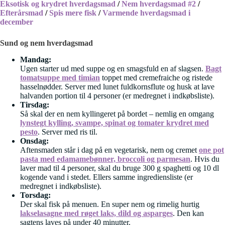
Eksotisk og krydret hverdagsmad
/
Nem hverdagsmad #2
/
Efterårsmad
/
Spis mere fisk
/
Varmende hverdagsmad i
december
Sund og nem hverdagsmad
Mandag:
Ugen starter ud med suppe og en smagsfuld en af slagsen.
Bagt
tomatsuppe med timian
toppet med cremefraiche og ristede
hasselnødder. Server med lunet fuldkornsflute og husk at lave
halvanden portion til 4 personer (er medregnet i indkøbsliste).
Tirsdag:
Så skal der en nem kyllingeret på bordet – nemlig en omgang
lynstegt kylling, svampe, spinat og tomater krydret med
pesto
. Server med ris til.
Onsdag:
Aftensmaden står i dag på en vegetarisk, nem og cremet
one pot
pasta med edamamebønner, broccoli og parmesan
. Hvis du
laver mad til 4 personer, skal du bruge 300 g spaghetti og 10 dl
kogende vand i stedet. Ellers samme ingrediensliste (er
medregnet i indkøbsliste).
Torsdag:
Der skal fisk på menuen. En super nem og rimelig hurtig
lakselasagne med røget laks, dild og asparges
. Den kan
sagtens laves på under 40 minutter.