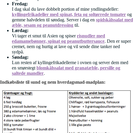
Fredag:
I dag skal du lave dobbelt portion af mine yndlingsdeller:
kyllingefrikadeller med spinat, feta og soltørrede tomater
og
gemme halvdelen til søndag. Server i dag en
spidskålssalat med
æble, sesam og peanutdressing
til.
Lørdag:
Vi tager et smut til Asien og spiser
risnudler med
edamamebønner, spinat og peanutbuttersauce
. Den er super
cremet, nem og hurtig at lave og vil sende dine tanker ned
sydpå.
Søndag:
Lun resten af kyllingefrikadellerne i ovnen og server dem med
en smørstegt
blomkålssalat med granatæble, persille og
saltede mandler
.
Indkøbsliste til sund og nem hverdagsmad-madplan: