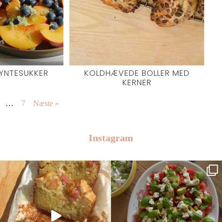
YNTESUKKER
KOLDHÆVEDE BOLLER MED
KERNER
…
7
Næste »
Instagram