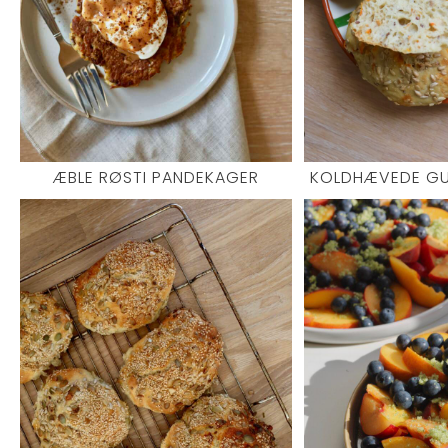
ÆBLE RØSTI PANDEKAGER
KOLDHÆVEDE GU