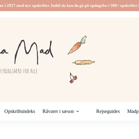
ur i 2027 med nye opskrifter. Indtil da kan du gå på opdagelse i 300+ opskrifter h
Opskriftsindeks
Råvarer i sæson
Rejseguides
Madpl