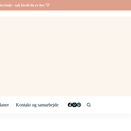
erinde - tak fordi du er her 🤍
aner
Kontakt og samarbejde