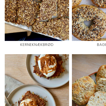
KERNEKNÆKBRØD
BAG