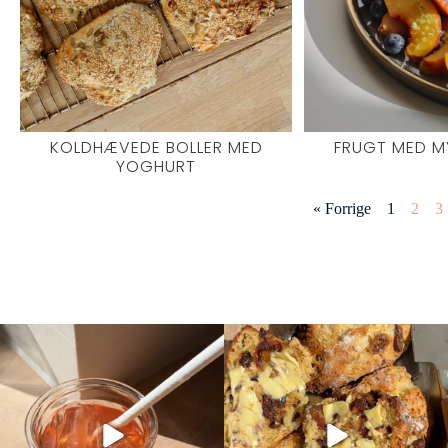
KOLDHÆVEDE BOLLER MED
FRUGT MED M
YOGHURT
« Forrige
1
2
3