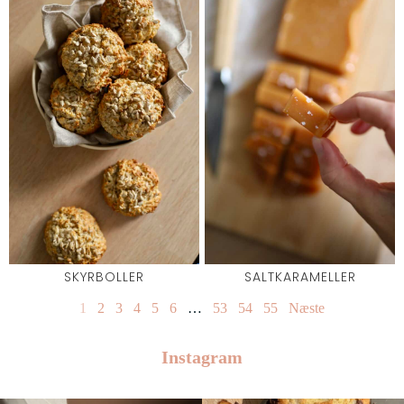
SKYRBOLLER
SALTKARAMELLER
1
2
3
4
5
6
…
53
54
55
Næste
Instagram