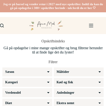
Jeg er på barsel og vender retur i 2027 med nye opskrifter. Indtil da kan du
gå på opdagelse i 300+ opskrifter herinde - tak fordi du er her 🤍
Opskriftsindeks
Gå på opdagelse i mine mange opskrifter og brug filtrene herunder
til at finde lige det du lyster!
Filtrer
Sæson
Måltider
Kategori
Kød og fisk
Verdensdel
Anledninger
Diæt
Ekstra nemt