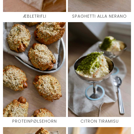
ÆBLETRIFLI
SPAGHETTI ALLA NERANO
PROTEINPØLSEHORN
CITRON TIRAMISU