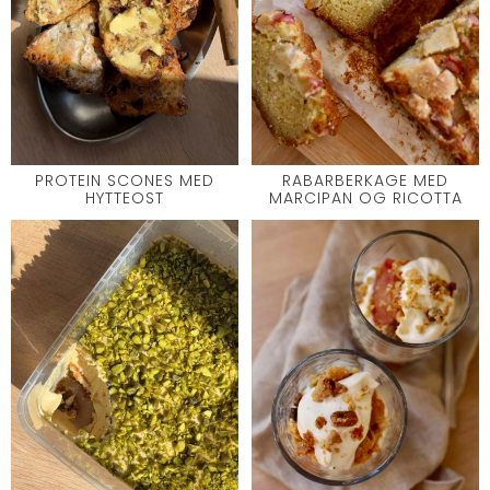
PROTEIN SCONES MED
RABARBERKAGE MED
HYTTEOST
MARCIPAN OG RICOTTA