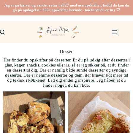
Jeg er på barsel og vender retur i 2027 med nye opskrifter. Indtil da kan du
gå på opdagelse i 300+ opskrifter herinde - tak fordi du er her 🤍
Dessert
Her finder du opskrifter på desserter. Er du på udkig efter desserter i
glas, kager, snacks, cookies eller is, så er jeg sikker på, at du finder
en dessert til dig. Der er nemlig både sunde desserter og syndige
desserter. Der er nemme desserter og dem, der kræver lidt mere tid
og teknik i køkkenet. Lad dig endelig inspirere! Jeg håber, at du
finder noget, du kan lide.