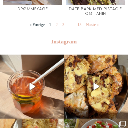
DRØMMEKAGE
DATE BARK MED PISTACIE
OG TAHIN
« Forrige
1
2
3
…
15
Næste »
Instagram