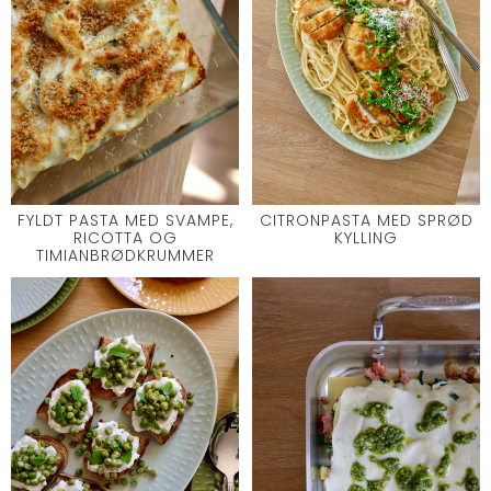
FYLDT PASTA MED SVAMPE,
CITRONPASTA MED SPRØD
RICOTTA OG
KYLLING
TIMIANBRØDKRUMMER