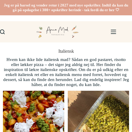
Jeg er på barsel og vender retur i 2027 med nye opskrifter. Indtil da kan du
gå på opdagelse i 300+ opskrifter herinde - tak fordi du er her 🤍
Italiensk
Hvem kan ikke lide italiensk mad? Sådan en god pastaret, risotto
eller lækker pizza – det siger jeg aldrig nej til. Her finder du
inspiration til lækre italienske opskrifter. Om du er på udkig efter en
enkelt italiensk ret eller en italiensk menu med forret, hovedret og
dessert, så kan du finde den herunder. Lad dig endelig inspirere! Jeg
håber, at du finder noget, du kan lide.