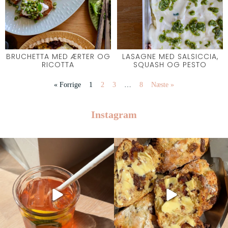
BRUCHETTA MED ÆRTER OG
LASAGNE MED SALSICCIA,
RICOTTA
SQUASH OG PESTO
« Forrige
1
2
3
…
8
Næste »
Instagram