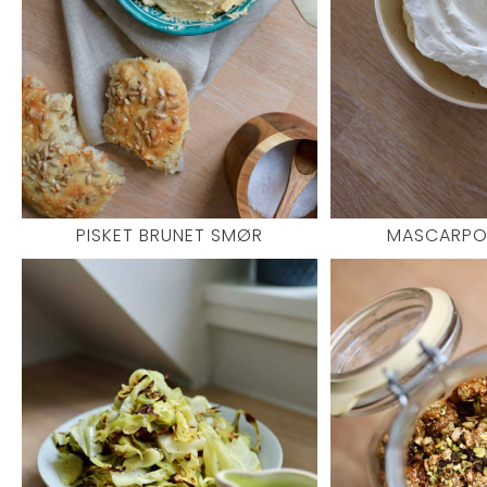
PISKET BRUNET SMØR
MASCARPO