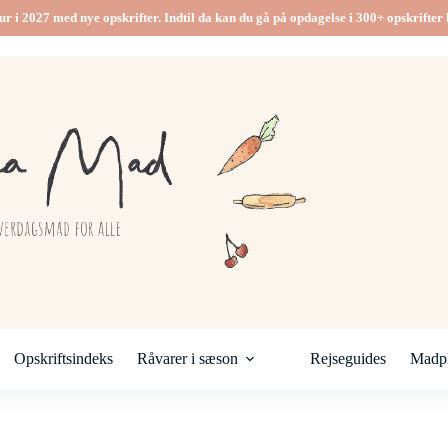
ur i 2027 med nye opskrifter. Indtil da kan du gå på opdagelse i 300+ opskrifter h
Opskriftsindeks
Råvarer i sæson
Rejseguides
Madpl