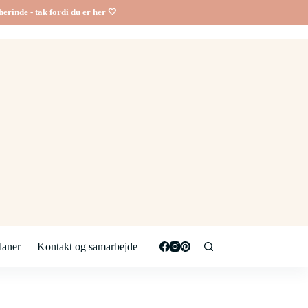
erinde - tak fordi du er her 🤍
aner
Kontakt og samarbejde