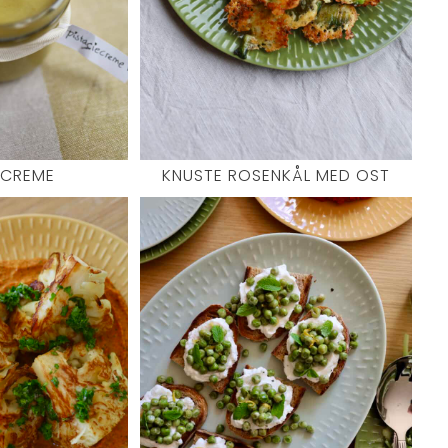
ECREME
KNUSTE ROSENKÅL MED OST