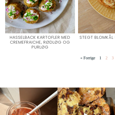
HASSELBACK KARTOFLER MED
STEGT BLOMKÅL
CREMEFRAICHE, RØDLØG OG
PURLØG
« Forrige
1
2
3