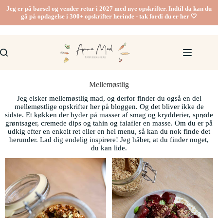
Jeg er på barsel og vender retur i 2027 med nye opskrifter. Indtil da kan du
gå på opdagelse i 300+ opskrifter herinde - tak fordi du er her 🤍
Mellemøstlig
Jeg elsker mellemøstlig mad, og derfor finder du også en del
mellemøstlige opskrifter her på bloggen. Og det bliver ikke de
sidste. Et køkken der byder på masser af smag og krydderier, sprøde
grøntsager, cremede dips og tahin og falafler en masse. Om du er på
udkig efter en enkelt ret eller en hel menu, så kan du nok finde det
herunder. Lad dig endelig inspirere! Jeg håber, at du finder noget,
du kan lide.