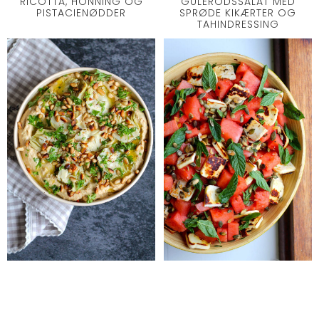
RICOTTA, HONNING OG
GULERODSSALAT MED
PISTACIENØDDER
SPRØDE KIKÆRTER OG
TAHINDRESSING