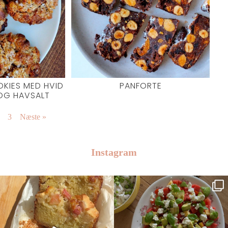
KIES MED HVID
PANFORTE
OG HAVSALT
3
Næste »
Instagram