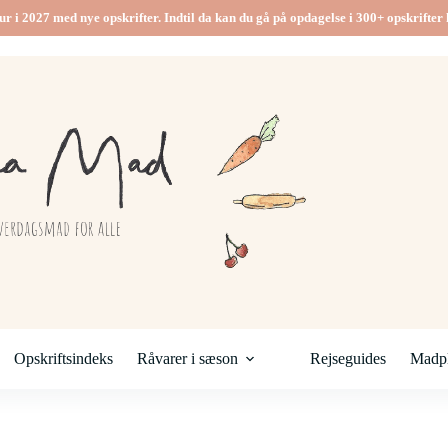
ur i 2027 med nye opskrifter. Indtil da kan du gå på opdagelse i 300+ opskrifter h
Opskriftsindeks
Råvarer i sæson
Rejseguides
Madpl