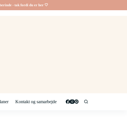
erinde - tak fordi du er her 🤍
aner
Kontakt og samarbejde