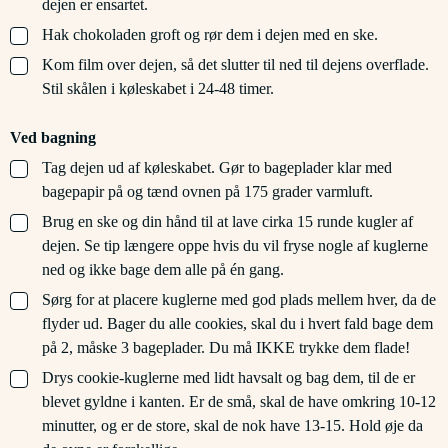
dejen er ensartet.
▢
Hak chokoladen groft og rør dem i dejen med en ske.
▢
Kom film over dejen, så det slutter til ned til dejens overflade.
Stil skålen i køleskabet i 24-48 timer.
Ved bagning
▢
Tag dejen ud af køleskabet. Gør to bageplader klar med
bagepapir på og tænd ovnen på 175 grader varmluft.
▢
Brug en ske og din hånd til at lave cirka 15 runde kugler af
dejen. Se tip længere oppe hvis du vil fryse nogle af kuglerne
ned og ikke bage dem alle på én gang.
▢
Sørg for at placere kuglerne med god plads mellem hver, da de
flyder ud. Bager du alle cookies, skal du i hvert fald bage dem
på 2, måske 3 bageplader. Du må IKKE trykke dem flade!
▢
Drys cookie-kuglerne med lidt havsalt og bag dem, til de er
blevet gyldne i kanten. Er de små, skal de have omkring 10-12
minutter, og er de store, skal de nok have 13-15. Hold øje da