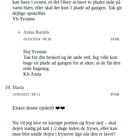
kan have i ovnen, er det Okey at have to plader inde på
varm blæs, eller skal der kun 1 plade ad gangen. Tak gir
dejlige opskrifter.
Vh Yvonne
Anna Bartels
10/10/2024 / 08:30
SVAR
Hej Yvonne
Tak for din besked og de søde ord. Jeg ville kun
bage en plade ad gangen for at sikre, at de får den
rette bagning.
Kh Anna
Maria
13/03/2025 / 08:12
SVAR
Elsker denne opskrift ❤️❤️
Nu vil jeg lave en kæmpe portion og fryse ned – skal
dejen stadig på køl 1-2 dage inden de fryses, eller kan
man blot smide dejen i fryseren lige når den er lavet?