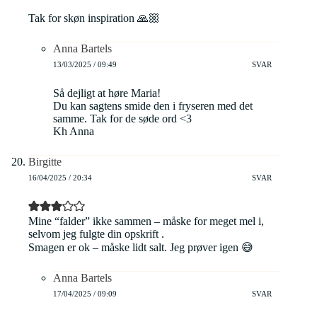
Tak for skøn inspiration 🙏🏼
Anna Bartels
13/03/2025 / 09:49
SVAR
Så dejligt at høre Maria!
Du kan sagtens smide den i fryseren med det
samme. Tak for de søde ord <3
Kh Anna
Birgitte
16/04/2025 / 20:34
SVAR
Mine “falder” ikke sammen – måske for meget mel i,
selvom jeg fulgte din opskrift .
Smagen er ok – måske lidt salt. Jeg prøver igen 😅
Anna Bartels
17/04/2025 / 09:09
SVAR