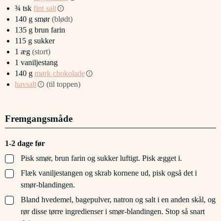
¾
tsk
fint salt
140
g
smør
(blødt)
135
g
brun farin
115
g
sukker
1
æg
(stort)
1
vaniljestang
140
g
mørk chokolade
havsalt
(til toppen)
Fremgangsmåde
1-2 dage før
▢
Pisk smør, brun farin og sukker luftigt. Pisk ægget i.
▢
Flæk vaniljestangen og skrab kornene ud, pisk også det i
smør-blandingen.
▢
Bland hvedemel, bagepulver, natron og salt i en anden skål, og
rør disse tørre ingredienser i smør-blandingen. Stop så snart