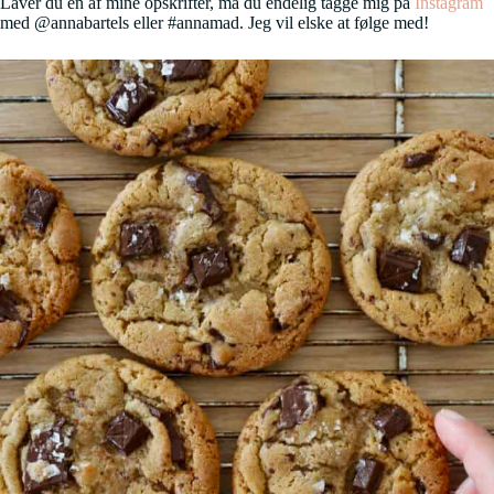
Laver du en af mine opskrifter, må du endelig tagge mig på
Instagram
med @annabartels eller #annamad. Jeg vil elske at følge med!