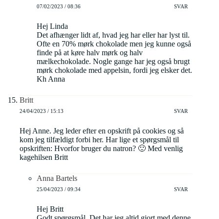
07/02/2023 / 08:36
SVAR
Hej Linda
Det afhænger lidt af, hvad jeg har eller har lyst til.
Ofte en 70% mørk chokolade men jeg kunne også
finde på at køre halv mørk og halv
mælkechokolade. Nogle gange har jeg også brugt
mørk chokolade med appelsin, fordi jeg elsker det.
Kh Anna
Britt
24/04/2023 / 15:13
SVAR
Hej Anne. Jeg leder efter en opskrift på cookies og så
kom jeg tilfældigt forbi her. Har lige et spørgsmål til
opskriften: Hvorfor bruger du natron? 🙂 Med venlig
kagehilsen Britt
Anna Bartels
25/04/2023 / 09:34
SVAR
Hej Britt
Godt spørgsmål. Det har jeg altid gjort med denne