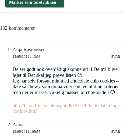
Marker som foretrukken
→
132 kommentarer
Anja Rasmussen
12/05/2014 / 13:08
SVAR
De ser godt nok overdådigt skønne ud !! De må blive
føjet til Det-skal-jeg-prøve listen 😉
Jeg har selv forsøgt mig med chocolate chip cookies –
ikke så chewy som du nævner som en af dine kriterier –
men der er masse, virkelig masser, af chokolade i 😉 ,
http://ficus-fructus.blogspot.dk/2013/09/choclate-chips-
cookies.html
Anna
13/05/2014 / 05:55
SVAR