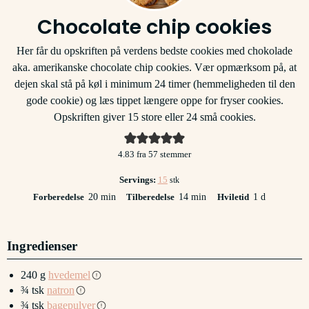
Chocolate chip cookies
Her får du opskriften på verdens bedste cookies med chokolade
aka. amerikanske chocolate chip cookies. Vær opmærksom på, at
dejen skal stå på køl i minimum 24 timer (hemmeligheden til den
gode cookie) og læs tippet længere oppe for fryser cookies.
Opskriften giver 15 store eller 24 små cookies.
4.83
fra
57
stemmer
Servings:
15
stk
minutter
minutter
dag
Forberedelse
20
min
Tilberedelse
14
min
Hviletid
1
d
Ingredienser
240
g
hvedemel
¾
tsk
natron
¾
tsk
bagepulver