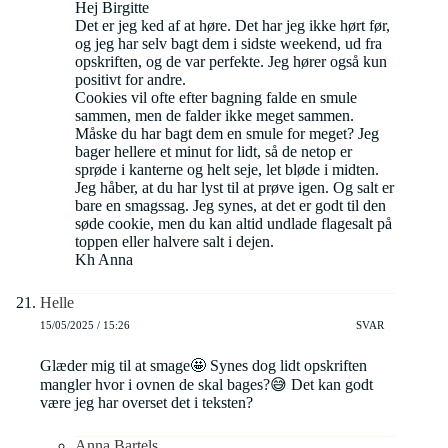
Hej Birgitte
Det er jeg ked af at høre. Det har jeg ikke hørt før,
og jeg har selv bagt dem i sidste weekend, ud fra
opskriften, og de var perfekte. Jeg hører også kun
positivt for andre.
Cookies vil ofte efter bagning falde en smule
sammen, men de falder ikke meget sammen.
Måske du har bagt dem en smule for meget? Jeg
bager hellere et minut for lidt, så de netop er
sprøde i kanterne og helt seje, let bløde i midten.
Jeg håber, at du har lyst til at prøve igen. Og salt er
bare en smagssag. Jeg synes, at det er godt til den
søde cookie, men du kan altid undlade flagesalt på
toppen eller halvere salt i dejen.
Kh Anna
Helle
15/05/2025 / 15:26
SVAR
Glæder mig til at smage🤩 Synes dog lidt opskriften
mangler hvor i ovnen de skal bages?😅 Det kan godt
være jeg har overset det i teksten?
Anna Bartels