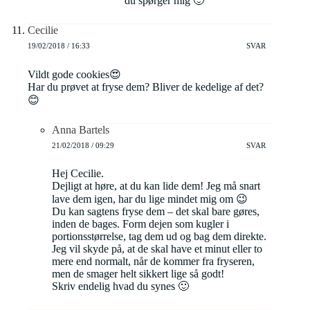
du spørger mig 🙂
Cecilie
19/02/2018 / 16:33
SVAR
Vildt gode cookies😍
Har du prøvet at fryse dem? Bliver de kedelige af det?
😊
Anna Bartels
21/02/2018 / 09:29
SVAR
Hej Cecilie.
Dejligt at høre, at du kan lide dem! Jeg må snart
lave dem igen, har du lige mindet mig om 😉
Du kan sagtens fryse dem – det skal bare gøres,
inden de bages. Form dejen som kugler i
portionsstørrelse, tag dem ud og bag dem direkte.
Jeg vil skyde på, at de skal have et minut eller to
mere end normalt, når de kommer fra fryseren,
men de smager helt sikkert lige så godt!
Skriv endelig hvad du synes 🙂