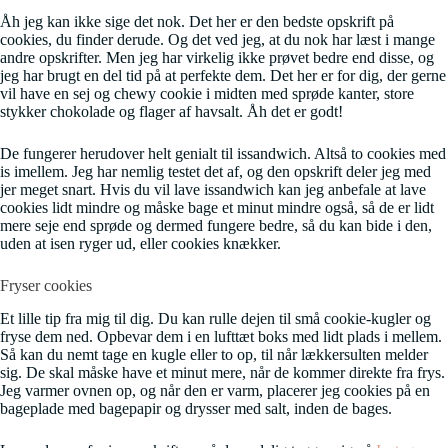
Åh jeg kan ikke sige det nok. Det her er den bedste opskrift på
cookies, du finder derude. Og det ved jeg, at du nok har læst i mange
andre opskrifter. Men jeg har virkelig ikke prøvet bedre end disse, og
jeg har brugt en del tid på at perfekte dem. Det her er for dig, der gerne
vil have en sej og chewy cookie i midten med sprøde kanter, store
stykker chokolade og flager af havsalt. Åh det er godt!
De fungerer herudover helt genialt til issandwich. Altså to cookies med
is imellem. Jeg har nemlig testet det af, og den opskrift deler jeg med
jer meget snart. Hvis du vil lave issandwich kan jeg anbefale at lave
cookies lidt mindre og måske bage et minut mindre også, så de er lidt
mere seje end sprøde og dermed fungere bedre, så du kan bide i den,
uden at isen ryger ud, eller cookies knækker.
Fryser cookies
Et lille tip fra mig til dig. Du kan rulle dejen til små cookie-kugler og
fryse dem ned. Opbevar dem i en lufttæt boks med lidt plads i mellem.
Så kan du nemt tage en kugle eller to op, til når lækkersulten melder
sig. De skal måske have et minut mere, når de kommer direkte fra frys.
Jeg varmer ovnen op, og når den er varm, placerer jeg cookies på en
bageplade med bagepapir og drysser med salt, inden de bages.