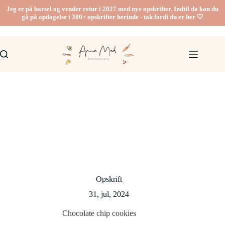
Fortsæt
Jeg er på barsel og vender retur i 2027 med nye opskrifter. Indtil da kan du
til
gå på opdagelse i 300+ opskrifter herinde - tak fordi du er her 🤍
indhold
Opskrift
31, jul, 2024
Chocolate chip cookies