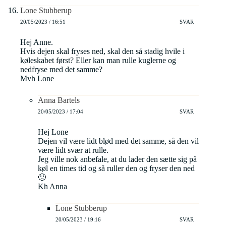
Lone Stubberup
20/05/2023 / 16:51
SVAR
Hej Anne.
Hvis dejen skal fryses ned, skal den så stadig hvile i
køleskabet først? Eller kan man rulle kuglerne og
nedfryse med det samme?
Mvh Lone
Anna Bartels
20/05/2023 / 17:04
SVAR
Hej Lone
Dejen vil være lidt blød med det samme, så den vil
være lidt svær at rulle.
Jeg ville nok anbefale, at du lader den sætte sig på
køl en times tid og så ruller den og fryser den ned
🙂
Kh Anna
Lone Stubberup
20/05/2023 / 19:16
SVAR