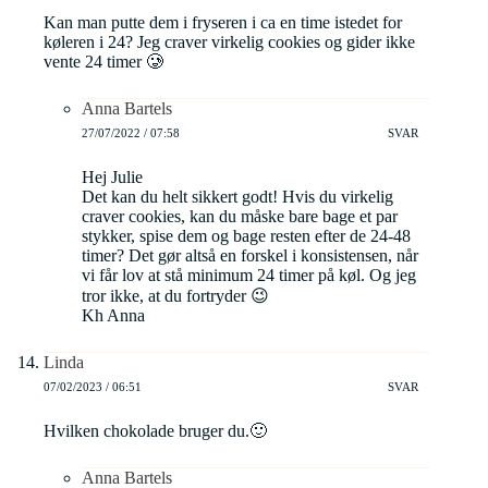
Kan man putte dem i fryseren i ca en time istedet for
køleren i 24? Jeg craver virkelig cookies og gider ikke
vente 24 timer 🥲
Anna Bartels
27/07/2022 / 07:58
SVAR
Hej Julie
Det kan du helt sikkert godt! Hvis du virkelig
craver cookies, kan du måske bare bage et par
stykker, spise dem og bage resten efter de 24-48
timer? Det gør altså en forskel i konsistensen, når
vi får lov at stå minimum 24 timer på køl. Og jeg
tror ikke, at du fortryder 😉
Kh Anna
Linda
07/02/2023 / 06:51
SVAR
Hvilken chokolade bruger du.🙂
Anna Bartels