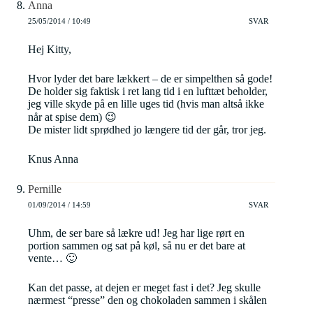
Anna
25/05/2014 / 10:49
SVAR
Hej Kitty,
Hvor lyder det bare lækkert – de er simpelthen så gode!
De holder sig faktisk i ret lang tid i en lufttæt beholder,
jeg ville skyde på en lille uges tid (hvis man altså ikke
når at spise dem) 😉
De mister lidt sprødhed jo længere tid der går, tror jeg.
Knus Anna
Pernille
01/09/2014 / 14:59
SVAR
Uhm, de ser bare så lækre ud! Jeg har lige rørt en
portion sammen og sat på køl, så nu er det bare at
vente… 🙂
Kan det passe, at dejen er meget fast i det? Jeg skulle
nærmest “presse” den og chokoladen sammen i skålen