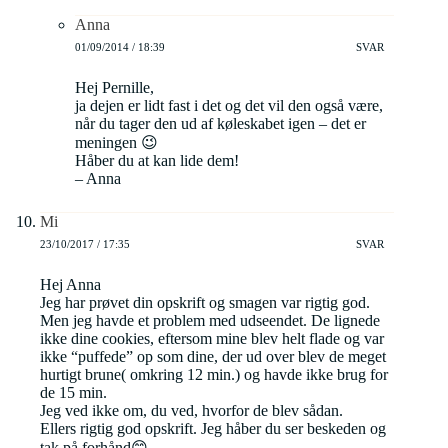
Anna
01/09/2014 / 18:39
SVAR
Hej Pernille,
ja dejen er lidt fast i det og det vil den også være,
når du tager den ud af køleskabet igen – det er
meningen 😉
Håber du at kan lide dem!
– Anna
Mi
23/10/2017 / 17:35
SVAR
Hej Anna
Jeg har prøvet din opskrift og smagen var rigtig god.
Men jeg havde et problem med udseendet. De lignede
ikke dine cookies, eftersom mine blev helt flade og var
ikke “puffede” op som dine, der ud over blev de meget
hurtigt brune( omkring 12 min.) og havde ikke brug for
de 15 min.
Jeg ved ikke om, du ved, hvorfor de blev sådan.
Ellers rigtig god opskrift. Jeg håber du ser beskeden og
tak på forhånd😊