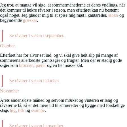
Jeg tror, at mange vil sige, at sommermånederne er deres yndlings, når
det kommer til lækre råvarer i sæson, men efteråret kan nu bestemt
også noget. Jeg glæder mig til at spise mig mæt i kantareller,
æbler
og
begyndende
græskar
.
Se råvarer i sæson i september
.
Oktober
Efteråret har for alvor sat ind, og vi skal give helt slip på mange af
sommerens allerbedste grøntsager og frugter. Men der er stadig gode
sager som
broccoli
,
pærer
og en hel masse kål.
Se råvarer i sæson i oktober.
November
Årets andensidste måned og selvom mørket og vinteren er lang og
råvarerne få, så er det mere tid til simreretter og hygge med forskellige
slags
løg
,
fisk
og
svampe
.
Se råvarer i sæson i november.