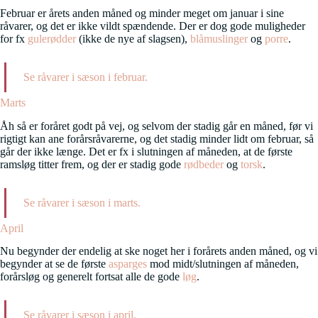
Februar er årets anden måned og minder meget om januar i sine
råvarer, og det er ikke vildt spændende. Der er dog gode muligheder
for fx
gulerødder
(ikke de nye af slagsen),
blåmuslinger
og
porre
.
Se råvarer i sæson i februar.
Marts
Åh så er foråret godt på vej, og selvom der stadig går en måned, før vi
rigtigt kan ane forårsråvarerne, og det stadig minder lidt om februar, så
går der ikke længe. Det er fx i slutningen af måneden, at de første
ramsløg titter frem, og der er stadig gode
rødbeder
og
torsk
.
Se råvarer i sæson i marts.
April
Nu begynder der endelig at ske noget her i forårets anden måned, og vi
begynder at se de første
asparges
mod midt/slutningen af måneden,
forårsløg og generelt fortsat alle de gode
løg
.
Se råvarer i sæson i april.