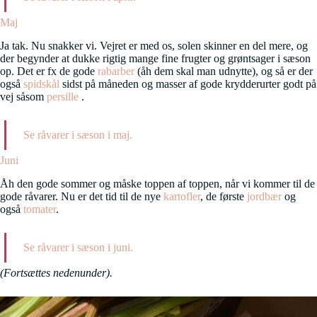
Maj
Ja tak. Nu snakker vi. Vejret er med os, solen skinner en del mere, og
der begynder at dukke rigtig mange fine frugter og grøntsager i sæson
op. Det er fx de gode
rabarber
(åh dem skal man udnytte), og så er der
også
spidskål
sidst på måneden og masser af gode krydderurter godt på
vej såsom
persille
.
Se råvarer i sæson i maj.
Juni
Åh den gode sommer og måske toppen af toppen, når vi kommer til de
gode råvarer. Nu er det tid til de nye
kartofler
, de første
jordbær
og
også
tomater
.
Se råvarer i sæson i juni.
(Fortsættes nedenunder).