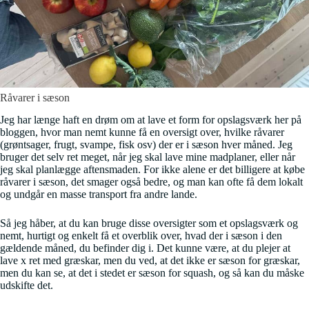
Råvarer i sæson
Jeg har længe haft en drøm om at lave et form for opslagsværk her på
bloggen, hvor man nemt kunne få en oversigt over, hvilke råvarer
(grøntsager, frugt, svampe, fisk osv) der er i sæson hver måned. Jeg
bruger det selv ret meget, når jeg skal lave mine madplaner, eller når
jeg skal planlægge aftensmaden. For ikke alene er det billigere at købe
råvarer i sæson, det smager også bedre, og man kan ofte få dem lokalt
og undgår en masse transport fra andre lande.
Så jeg håber, at du kan bruge disse oversigter som et opslagsværk og
nemt, hurtigt og enkelt få et overblik over, hvad der i sæson i den
gældende måned, du befinder dig i. Det kunne være, at du plejer at
lave x ret med græskar, men du ved, at det ikke er sæson for græskar,
men du kan se, at det i stedet er sæson for squash, og så kan du måske
udskifte det.