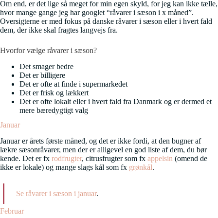
Om end, er det lige så meget for min egen skyld, for jeg kan ikke tælle,
hvor mange gange jeg har googlet “råvarer i sæson i x måned”.
Oversigterne er med fokus på danske råvarer i sæson eller i hvert fald
dem, der ikke skal fragtes langvejs fra.
Hvorfor vælge råvarer i sæson?
Det smager bedre
Det er billigere
Det er ofte at finde i supermarkedet
Det er frisk og lækkert
Det er ofte lokalt eller i hvert fald fra Danmark og er dermed et
mere bæredygtigt valg
Januar
Januar er årets første måned, og det er ikke fordi, at den bugner af
lækre sæsonråvarer, men der er alligevel en god liste af dem, du bør
kende. Det er fx
rodfrugter
, citrusfrugter som fx
appelsin
(omend de
ikke er lokale) og mange slags kål som fx
grønkål
.
Se råvarer i sæson i januar
.
Februar