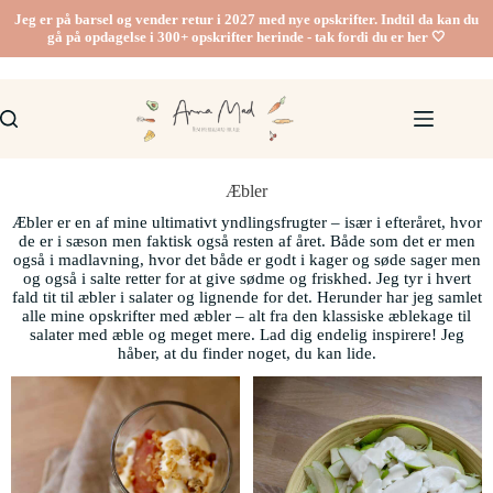
Jeg er på barsel og vender retur i 2027 med nye opskrifter. Indtil da kan du
gå på opdagelse i 300+ opskrifter herinde - tak fordi du er her 🤍
Æbler
Æbler er en af mine ultimativt yndlingsfrugter – især i efteråret, hvor
de er i sæson men faktisk også resten af året. Både som det er men
også i madlavning, hvor det både er godt i kager og søde sager men
og også i salte retter for at give sødme og friskhed. Jeg tyr i hvert
fald tit til æbler i salater og lignende for det. Herunder har jeg samlet
alle mine opskrifter med æbler – alt fra den klassiske æblekage til
salater med æble og meget mere. Lad dig endelig inspirere! Jeg
håber, at du finder noget, du kan lide.