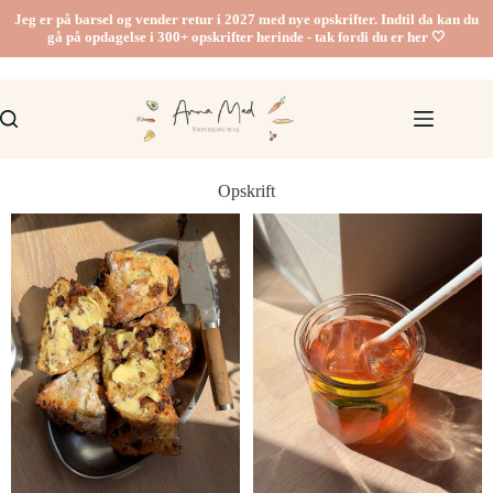
Jeg er på barsel og vender retur i 2027 med nye opskrifter. Indtil da kan du
gå på opdagelse i 300+ opskrifter herinde - tak fordi du er her 🤍
Opskrift