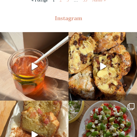
« Forrige
1
2
3
…
55
Næste »
Instagram