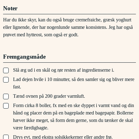
Noter
Har du ikke skyr, kan du også bruge cremefraiche, græsk yoghurt
eller lignende, der har nogenlunde samme konsistens. Jeg har også
prøvet med hytteost, som også er godt.
Fremgangsmåde
▢
Slå æg ud i en skål og rør resten af ingredienserne i.
▢
Lad dejen hvile i 10 minutter, så den samler sig og bliver mere
fast.
▢
Tænd ovnen på 200 grader varmluft.
▢
Form cirka 8 boller, fx med en ske dyppet i varmt vand og din
hånd og placer dem på en bageplade med bagepapir. Bollerne
hæver ikke meget, så form dem gerne, som du tænker de skal
være færdigbagte.
▢
Drys evt. med ekstra solsikkekerner eller andre frø.