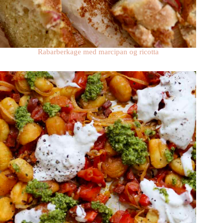
Rabarberkage med marcipan og ricotta