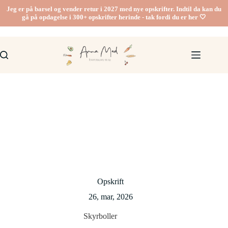
Fortsæt
Jeg er på barsel og vender retur i 2027 med nye opskrifter. Indtil da kan du
til
gå på opdagelse i 300+ opskrifter herinde - tak fordi du er her 🤍
indhold
Opskrift
26, mar, 2026
Skyrboller