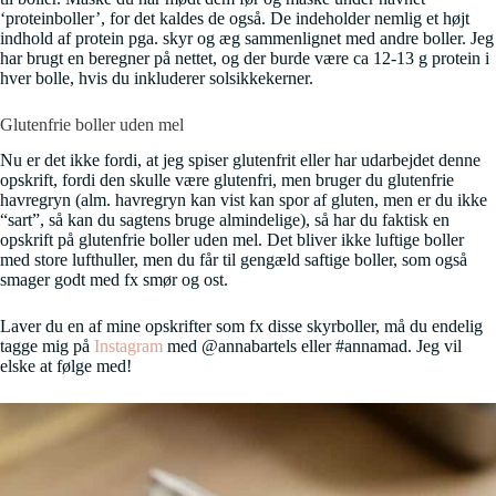
‘proteinboller’, for det kaldes de også. De indeholder nemlig et højt
indhold af protein pga. skyr og æg sammenlignet med andre boller. Jeg
har brugt en beregner på nettet, og der burde være ca 12-13 g protein i
hver bolle, hvis du inkluderer solsikkekerner.
Glutenfrie boller uden mel
Nu er det ikke fordi, at jeg spiser glutenfrit eller har udarbejdet denne
opskrift, fordi den skulle være glutenfri, men bruger du glutenfrie
havregryn (alm. havregryn kan vist kan spor af gluten, men er du ikke
“sart”, så kan du sagtens bruge almindelige), så har du faktisk en
opskrift på glutenfrie boller uden mel. Det bliver ikke luftige boller
med store lufthuller, men du får til gengæld saftige boller, som også
smager godt med fx smør og ost.
Laver du en af mine opskrifter som fx disse skyrboller, må du endelig
tagge mig på
Instagram
med @annabartels eller #annamad. Jeg vil
elske at følge med!