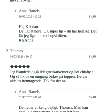
hæver i ovnen.
Anna Bartels
26/03/2026 / 12:22
SVAR
Hej Kristian
Dejligt at høre! Og super tip – du har helt ret. Det
får jeg lige noteret i opskriften.
Kh Anna
Thomas
30/03/2026 / 20:17
SVAR
Jeg blandede også lidt græskarkerner og lidt chiafrø i.
Og så fik de en omgang birkes på toppen. De var
aldeles fremragende. Tak for det 🙏
Anna Bartels
31/03/2026 / 08:47
SVAR
Det lyder virkelig dejligt, Thomas. Man kan
nemlig nemt variere, som man har lyst.