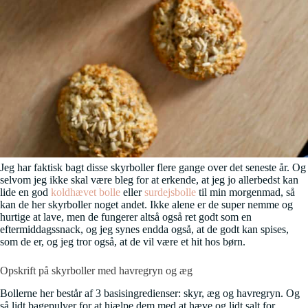
Jeg har faktisk bagt disse skyrboller flere gange over det seneste år. Og
selvom jeg ikke skal være bleg for at erkende, at jeg jo allerbedst kan
lide en god
koldhævet bolle
eller
surdejsbolle
til min morgenmad, så
kan de her skyrboller noget andet. Ikke alene er de super nemme og
hurtige at lave, men de fungerer altså også ret godt som en
eftermiddagssnack, og jeg synes endda også, at de godt kan spises,
som de er, og jeg tror også, at de vil være et hit hos børn.
Opskrift på skyrboller med havregryn og æg
Bollerne her består af 3 basisingredienser: skyr, æg og havregryn. Og
så lidt bagepulver for at hjælpe dem med at hæve og lidt salt for