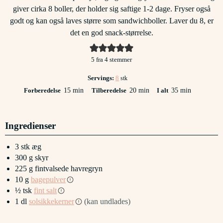
giver cirka 8 boller, der holder sig saftige 1-2 dage. Fryser også
godt og kan også laves større som sandwichboller. Laver du 8, er
det en god snack-størrelse.
5
fra
4
stemmer
Servings:
8
stk
minutter
minutter
minutter
Forberedelse
15
min
Tilberedelse
20
min
I alt
35
min
Ingredienser
3
stk
æg
300
g
skyr
225
g
fintvalsede havregryn
10
g
bagepulver
½
tsk
fint salt
1
dl
solsikkekerner
(kan undlades)