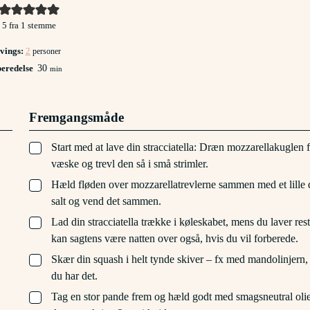
5
fra 1 stemme
vings:
2
personer
minutter
beredelse
30
min
Fremgangsmåde
▢
Start med at lave din stracciatella: Dræn mozzarellakuglen 
væske og trevl den så i små strimler.
▢
Hæld fløden over mozzarellatrevlerne sammen med et lille 
salt og vend det sammen.
▢
Lad din stracciatella trække i køleskabet, mens du laver res
kan sagtens være natten over også, hvis du vil forberede.
▢
Skær din squash i helt tynde skiver – fx med mandolinjern,
du har det.
▢
Tag en stor pande frem og hæld godt med smagsneutral olie 