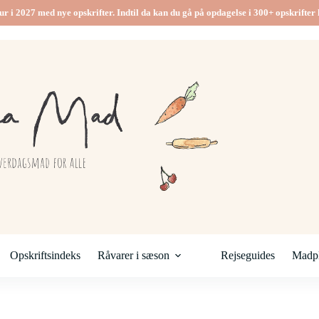
ur i 2027 med nye opskrifter. Indtil da kan du gå på opdagelse i 300+ opskrifter h
Opskriftsindeks
Råvarer i sæson
Rejseguides
Madpl