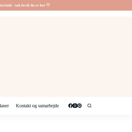
erinde - tak fordi du er her 🤍
aner
Kontakt og samarbejde