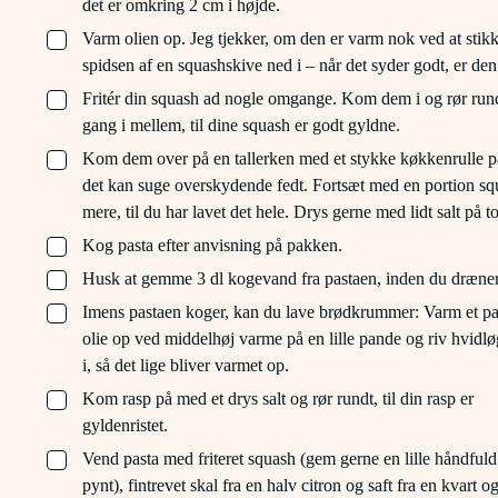
det er omkring 2 cm i højde.
▢
Varm olien op. Jeg tjekker, om den er varm nok ved at stik
spidsen af en squashskive ned i – når det syder godt, er den 
▢
Fritér din squash ad nogle omgange. Kom dem i og rør run
gang i mellem, til dine squash er godt gyldne.
▢
Kom dem over på en tallerken med et stykke køkkenrulle p
det kan suge overskydende fedt. Fortsæt med en portion sq
mere, til du har lavet det hele. Drys gerne med lidt salt på t
▢
Kog pasta efter anvisning på pakken.
▢
Husk at gemme 3 dl kogevand fra pastaen, inden du dræner
▢
Imens pastaen koger, kan du lave brødkrummer: Varm et pa
olie op ved middelhøj varme på en lille pande og riv hvidl
i, så det lige bliver varmet op.
▢
Kom rasp på med et drys salt og rør rundt, til din rasp er
gyldenristet.
▢
Vend pasta med friteret squash (gem gerne en lille håndfuld 
pynt), fintrevet skal fra en halv citron og saft fra en kvart og