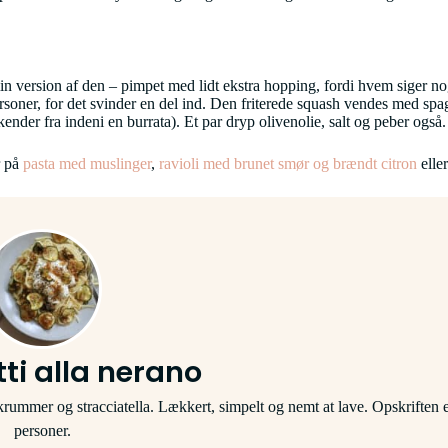
in version af den – pimpet med lidt ekstra hopping, fordi hvem siger no
ersoner, for det svinder en del ind. Den friterede squash vendes med spagh
ender fra indeni en burrata). Et par dryp olivenolie, salt og peber og
r på
pasta med muslinger
,
ravioli med brunet smør og brændt citron
elle
ti alla nerano
ummer og stracciatella. Lækkert, simpelt og nemt at lave. Opskriften er
personer.