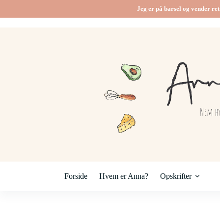
Fortsæt
Jeg er på barsel og vender ret
til
indhold
Forside
Hvem er Anna?
Opskrifter