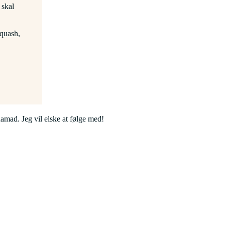
 skal
squash,
mad. Jeg vil elske at følge med!