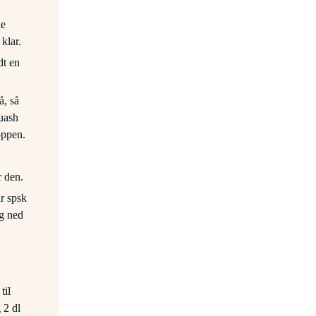
ke
klar.
dt en
å, så
uash
oppen.
 den.
r spsk
øg ned
til
 2 dl