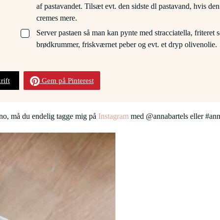
af pastavandet. Tilsæt evt. den sidste dl pastavand, hvis den
cremes mere.
▢
Server pastaen så man kan pynte med stracciatella, friteret 
brødkrummer, friskværnet peber og evt. et dryp olivenolie.
rift
Gem på Pinterest
rano, må du endelig tagge mig på
Instagram
med @annabartels eller #anna