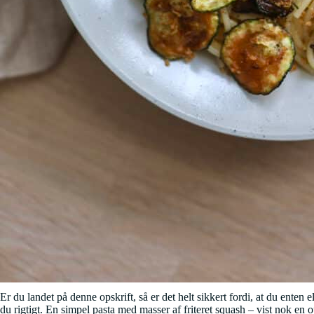
Er du landet på denne opskrift, så er det helt sikkert fordi, at du enten e
du rigtigt. En simpel pasta med masser af friteret squash – vist nok en