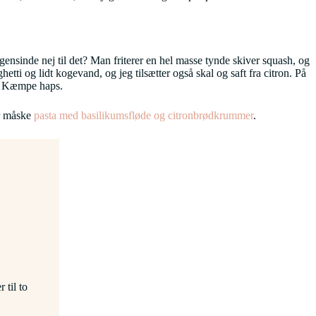
gensinde nej til det? Man friterer en hel masse tynde skiver squash, og
etti og lidt kogevand, og jeg tilsætter også skal og saft fra citron. På
så. Kæmpe haps.
r måske
pasta med basilikumsfløde og citronbrødkrummer
.
 til to