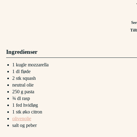
Ser
Til
Ingredienser
1
kugle
mozzarella
1
dl
fløde
2
stk
squash
neutral olie
250
g
pasta
¾
dl
rasp
1
fed
hvidløg
1
stk
øko citron
olivenolie
salt og peber