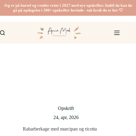
Fortsæt
Jeg er på barsel og vender retur i 2027 med nye opskrifter. Indtil da kan du
til
gå på opdagelse i 300+ opskrifter herinde - tak fordi du er her 🤍
indhold
Opskrift
24, apr, 2026
Rabarberkage med marcipan og ricotta