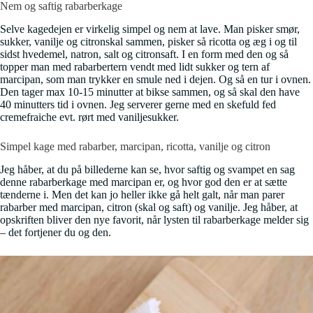
Nem og saftig rabarberkage
Selve kagedejen er virkelig simpel og nem at lave. Man pisker smør,
sukker, vanilje og citronskal sammen, pisker så ricotta og æg i og til
sidst hvedemel, natron, salt og citronsaft. I en form med den og så
topper man med rabarbertern vendt med lidt sukker og tern af
marcipan, som man trykker en smule ned i dejen. Og så en tur i ovnen.
Den tager max 10-15 minutter at bikse sammen, og så skal den have
40 minutters tid i ovnen. Jeg serverer gerne med en skefuld fed
cremefraiche evt. rørt med vaniljesukker.
Simpel kage med rabarber, marcipan, ricotta, vanilje og citron
Jeg håber, at du på billederne kan se, hvor saftig og svampet en sag
denne rabarberkage med marcipan er, og hvor god den er at sætte
tænderne i. Men det kan jo heller ikke gå helt galt, når man parer
rabarber med marcipan, citron (skal og saft) og vanilje. Jeg håber, at
opskriften bliver den nye favorit, når lysten til rabarberkage melder sig
– det fortjener du og den.