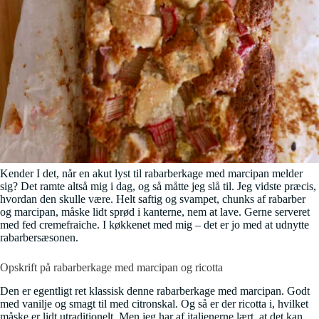
Kender I det, når en akut lyst til rabarberkage med marcipan melder
sig? Det ramte altså mig i dag, og så måtte jeg slå til. Jeg vidste præcis,
hvordan den skulle være. Helt saftig og svampet, chunks af rabarber
og marcipan, måske lidt sprød i kanterne, nem at lave. Gerne serveret
med fed cremefraiche. I køkkenet med mig – det er jo med at udnytte
rabarbersæsonen.
Opskrift på rabarberkage med marcipan og ricotta
Den er egentligt ret klassisk denne rabarberkage med marcipan. Godt
med vanilje og smagt til med citronskal. Og så er der ricotta i, hvilket
måske er lidt utraditionelt. Men jeg har af italienerne lært, at det kan