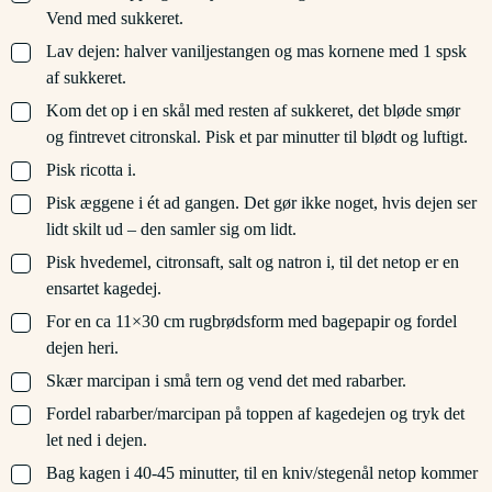
Vend med sukkeret.
▢
Lav dejen: halver vaniljestangen og mas kornene med 1 spsk
af sukkeret.
▢
Kom det op i en skål med resten af sukkeret, det bløde smør
og fintrevet citronskal. Pisk et par minutter til blødt og luftigt.
▢
Pisk ricotta i.
▢
Pisk æggene i ét ad gangen. Det gør ikke noget, hvis dejen ser
lidt skilt ud – den samler sig om lidt.
▢
Pisk hvedemel, citronsaft, salt og natron i, til det netop er en
ensartet kagedej.
▢
For en ca 11×30 cm rugbrødsform med bagepapir og fordel
dejen heri.
▢
Skær marcipan i små tern og vend det med rabarber.
▢
Fordel rabarber/marcipan på toppen af kagedejen og tryk det
let ned i dejen.
▢
Bag kagen i 40-45 minutter, til en kniv/stegenål netop kommer