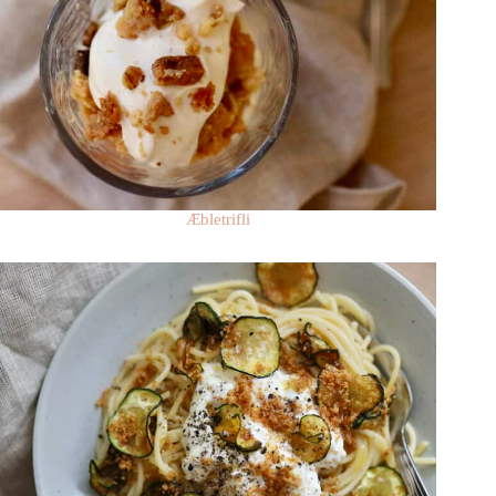
Æbletrifli