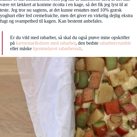
være ret lækkert at komme ricotta i en kage, så det fik jeg lyst til at
teste. Jeg tror nu sagtens, at det kunne erstattes med 10% græsk
yoghurt eller fed cremefraiche, men det giver en virkelig dejlig ekstra
fugt og svampethed til kagen. Kan bestemt anbefales.
Er du vild med rabarber, så skal du også prøve mine opskrifter
på
kærnemælkshorn med rabarber
, den bedste
rabarbercrumble
eller måske
hjemmelavet rabarbersaft
.