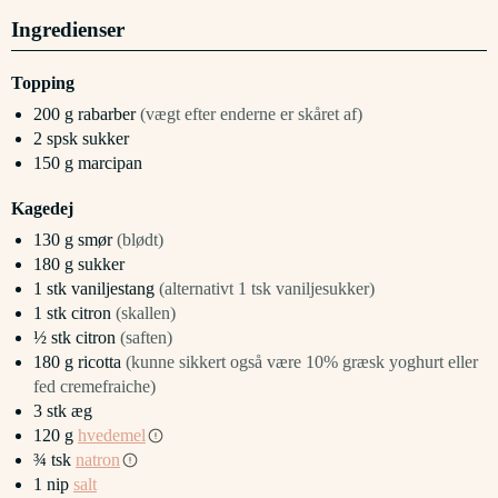
Ingredienser
Topping
200
g
rabarber
(vægt efter enderne er skåret af)
2
spsk
sukker
150
g
marcipan
Kagedej
130
g
smør
(blødt)
180
g
sukker
1
stk
vaniljestang
(alternativt 1 tsk vaniljesukker)
1
stk
citron
(skallen)
½
stk
citron
(saften)
180
g
ricotta
(kunne sikkert også være 10% græsk yoghurt eller
fed cremefraiche)
3
stk
æg
120
g
hvedemel
¾
tsk
natron
1
nip
salt