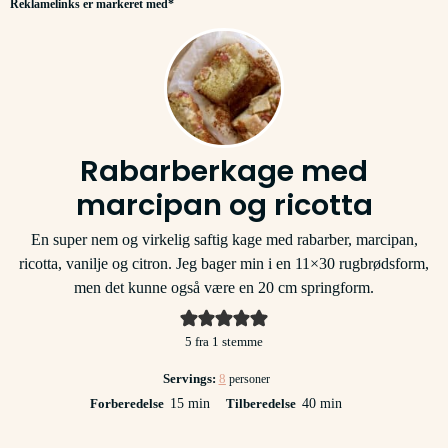
Reklamelinks er markeret med*
Rabarberkage med
marcipan og ricotta
En super nem og virkelig saftig kage med rabarber, marcipan,
ricotta, vanilje og citron. Jeg bager min i en 11×30 rugbrødsform,
men det kunne også være en 20 cm springform.
5
fra 1 stemme
Servings:
8
personer
minutter
minutter
Forberedelse
15
min
Tilberedelse
40
min