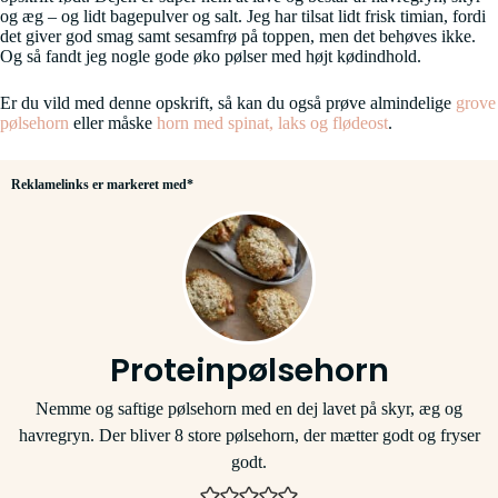
og æg – og lidt bagepulver og salt. Jeg har tilsat lidt frisk timian, fordi
det giver god smag samt sesamfrø på toppen, men det behøves ikke.
Og så fandt jeg nogle gode øko pølser med højt kødindhold.
Er du vild med denne opskrift, så kan du også prøve almindelige
grove
pølsehorn
eller måske
horn med spinat, laks og flødeost
.
Reklamelinks er markeret med*
Proteinpølsehorn
Nemme og saftige pølsehorn med en dej lavet på skyr, æg og
havregryn. Der bliver 8 store pølsehorn, der mætter godt og fryser
godt.