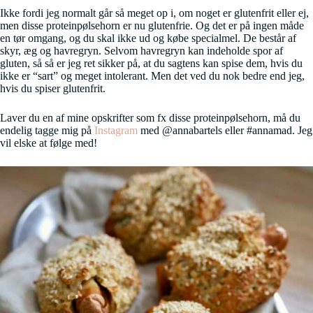
Ikke fordi jeg normalt går så meget op i, om noget er glutenfrit eller ej,
men disse proteinpølsehorn er nu glutenfrie. Og det er på ingen måde
en tør omgang, og du skal ikke ud og købe specialmel. De består af
skyr, æg og havregryn. Selvom havregryn kan indeholde spor af
gluten, så så er jeg ret sikker på, at du sagtens kan spise dem, hvis du
ikke er “sart” og meget intolerant. Men det ved du nok bedre end jeg,
hvis du spiser glutenfrit.
Laver du en af mine opskrifter som fx disse proteinpølsehorn, må du
endelig tagge mig på
Instagram
med @annabartels eller #annamad. Jeg
vil elske at følge med!