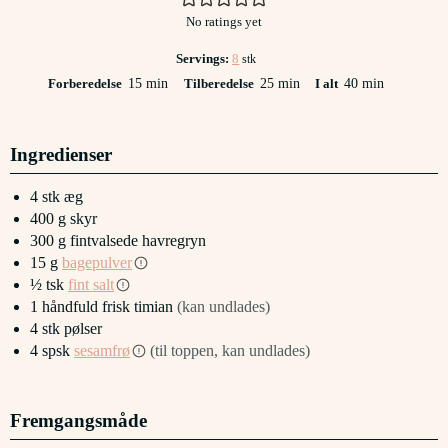
No ratings yet
Servings:
8
stk
minutter
minutter
minutter
Forberedelse
15
min
Tilberedelse
25
min
I alt
40
min
Ingredienser
4
stk
æg
400
g
skyr
300
g
fintvalsede havregryn
15
g
bagepulver
½
tsk
fint salt
1
håndfuld
frisk timian
(kan undlades)
4
stk
pølser
4
spsk
sesamfrø
(til toppen, kan undlades)
Fremgangsmåde