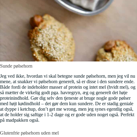
Sunde pølsehorn
Jeg ved ikke, hvordan vi skal betegne sunde pølsehorn, men jeg vil nu
mene, at snakker vi pølsehorn generelt, så er disse i den sundere ende.
Både fordi de indeholder masser af protein og intet mel (hvidt mel), og
så mætter de virkelig godt pga. havregryn, æg og generelt det høje
proteinindhold. Gør dig selv den tjeneste at bruge nogle gode pølser
med højt kødindhold – det gør dem kun sundere. De er stadig geniale
at dyppe i ketchup, don’t get me wrong, men jeg synes egentlig også,
at de holder sig saftige i 1-2 dage og er gode uden noget også. Perfekt
på madpakken også.
Glutenfrie pølsehorn uden mel