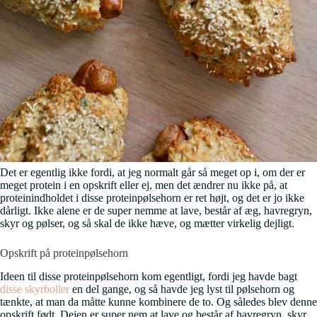
Det er egentlig ikke fordi, at jeg normalt går så meget op i, om der er
meget protein i en opskrift eller ej, men det ændrer nu ikke på, at
proteinindholdet i disse proteinpølsehorn er ret højt, og det er jo ikke
dårligt. Ikke alene er de super nemme at lave, består af æg, havregryn,
skyr og pølser, og så skal de ikke hæve, og mætter virkelig dejligt.
Opskrift på proteinpølsehorn
Ideen til disse proteinpølsehorn kom egentligt, fordi jeg havde bagt
disse skyrboller
en del gange, og så havde jeg lyst til pølsehorn og
tænkte, at man da måtte kunne kombinere de to. Og således blev denne
opskrift født. Dejen er super nem at lave og består af havregryn, skyr