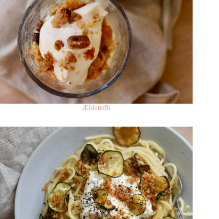
Æbletrifli