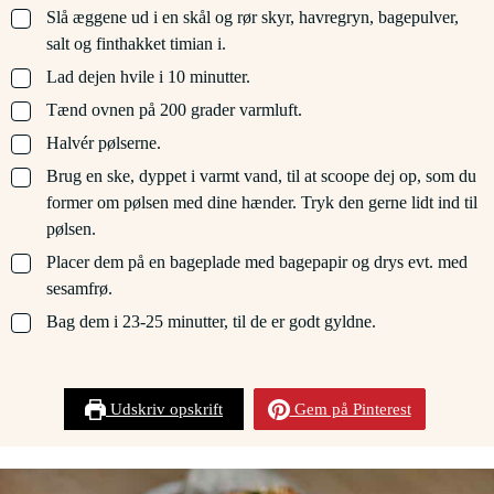
▢
Slå æggene ud i en skål og rør skyr, havregryn, bagepulver,
salt og finthakket timian i.
▢
Lad dejen hvile i 10 minutter.
▢
Tænd ovnen på 200 grader varmluft.
▢
Halvér pølserne.
▢
Brug en ske, dyppet i varmt vand, til at scoope dej op, som du
former om pølsen med dine hænder. Tryk den gerne lidt ind til
pølsen.
▢
Placer dem på en bageplade med bagepapir og drys evt. med
sesamfrø.
▢
Bag dem i 23-25 minutter, til de er godt gyldne.
Udskriv opskrift
Gem på Pinterest