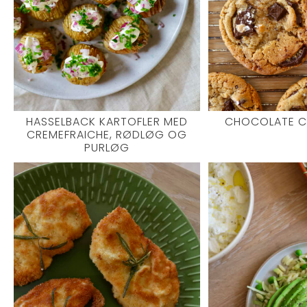
HASSELBACK KARTOFLER MED
CHOCOLATE C
CREMEFRAICHE, RØDLØG OG
PURLØG