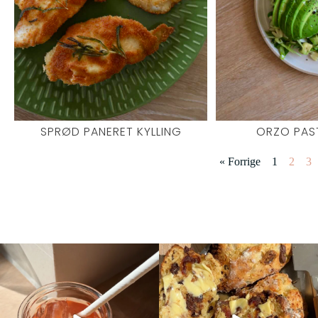
SPRØD PANERET KYLLING
ORZO PAS
« Forrige
1
2
3