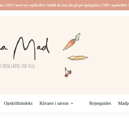
ur i 2027 med nye opskrifter. Indtil da kan du gå på opdagelse i 300+ opskrifter h
Opskriftsindeks
Råvarer i sæson
Rejseguides
Madpl