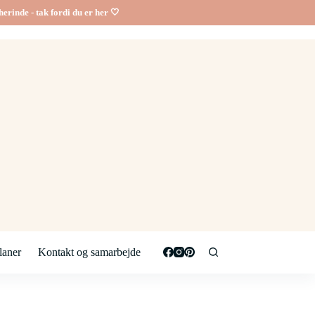
erinde - tak fordi du er her 🤍
aner
Kontakt og samarbejde