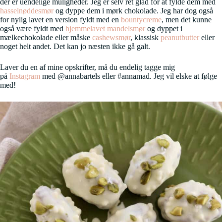
der er uendelige muligheder. Jeg er selv ret glad for at fylde dem med
hasselnøddesmør
og dyppe dem i mørk chokolade. Jeg har dog også
for nylig lavet en version fyldt med en
bountycreme
, men det kunne
også være fyldt med
hjemmelavet mandelsmør
og dyppet i
mælkechokolade eller måske
cashewsmør
, klassisk
peanutbutter
eller
noget helt andet. Det kan jo næsten ikke gå galt.
Laver du en af mine opskrifter, må du endelig tagge mig
på
Instagram
med @annabartels eller #annamad. Jeg vil elske at følge
med!