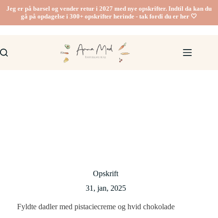
Fortsæt
Jeg er på barsel og vender retur i 2027 med nye opskrifter. Indtil da kan du
til
gå på opdagelse i 300+ opskrifter herinde - tak fordi du er her 🤍
indhold
Opskrift
31, jan, 2025
Fyldte dadler med pistaciecreme og hvid chokolade