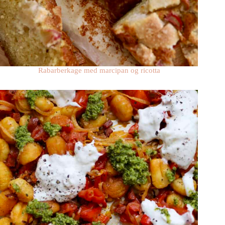
Rabarberkage med marcipan og ricotta