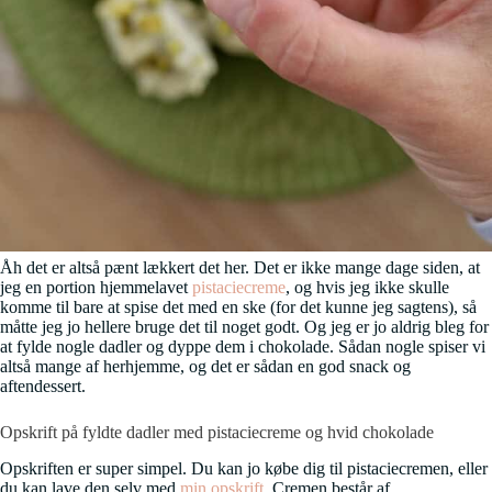
Åh det er altså pænt lækkert det her. Det er ikke mange dage siden, at
jeg en portion hjemmelavet
pistaciecreme
, og hvis jeg ikke skulle
komme til bare at spise det med en ske (for det kunne jeg sagtens), så
måtte jeg jo hellere bruge det til noget godt. Og jeg er jo aldrig bleg for
at fylde nogle dadler og dyppe dem i chokolade. Sådan nogle spiser vi
altså mange af herhjemme, og det er sådan en god snack og
aftendessert.
Opskrift på fyldte dadler med pistaciecreme og hvid chokolade
Opskriften er super simpel. Du kan jo købe dig til pistaciecremen, eller
du kan lave den selv med
min opskrift
. Cremen består af