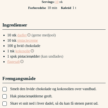
Servings:
10
stk
minutter
time
Forberedelse
10
min
Køletid
1
t
Ingredienser
10
stk
dadler
(gerne medjool)
10
tsk
pistaciecreme
100
g
hvid chokolade
1
tsk
kokosolie
1
spsk
pistacienødder
(kan undlades)
flagesalt
Fremgangsmåde
▢
Smelt den hvide chokolade og kokosolien over vandbad.
▢
Hak pistacienødderne groft.
▢
Skær et snit ned i hver dadel, så du kan få stenen pænt ud.