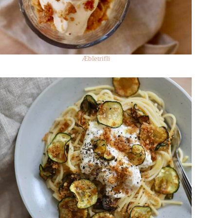
Æbletrifli