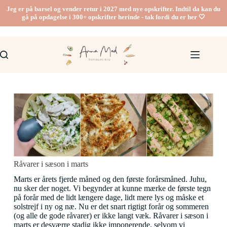
Jeg er på barsel og vender retur i 2027 med nye opskrifter. Indtil da kan du
gå på opdagelse i 300+ opskrifter herinde - tak fordi du er her 🤍
Råvarer i sæson i marts
Marts er årets fjerde måned og den første forårsmåned. Juhu,
nu sker der noget. Vi begynder at kunne mærke de første tegn
på forår med de lidt længere dage, lidt mere lys og måske et
solstrejf i ny og næ. Nu er det snart rigtigt forår og sommeren
(og alle de gode råvarer) er ikke langt væk. Råvarer i sæson i
marts er desværre stadig ikke imponerende, selvom vi