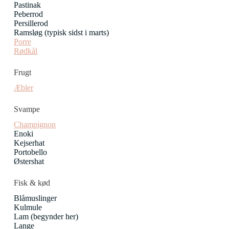
Pastinak
Peberrod
Persillerod
Ramsløg (typisk sidst i marts)
Porre
Rødkål
Frugt
Æbler
Svampe
Champignon
Enoki
Kejserhat
Portobello
Østershat
Fisk & kød
Blåmuslinger
Kulmule
Lam (begynder her)
Lange