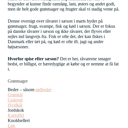
begynder at kunne finde ramsløg, lam, østers og andet godt,
men de helt gode grøntsager og frugter skal vi stadig vente på.
Denne oversigt over råvarer i sæson i marts byder på
grøntsager, frugt, svampe, fisk og kød i sæson. Der er fokus
på danske råvarer i sæson og ikke råvarer, der flyves eller
sejles ind langvejs fra. Fisk er ofte det, der kan fiskes i
Danmark eller tæt på, og kød er ofte ift. jagt og andre
højsæsoner.
Hvorfor spise efter sæson?
Det er her, råvarerne smager
bedst, er billigst, er bæredygtige at købe og er nemme at få fat
i.
Grøntsager
Beder – såsom
rødbeder
Grønkål
Gulerod
Hvidkål
Jordskok
Kartoffel
Knoldselleri
Løg