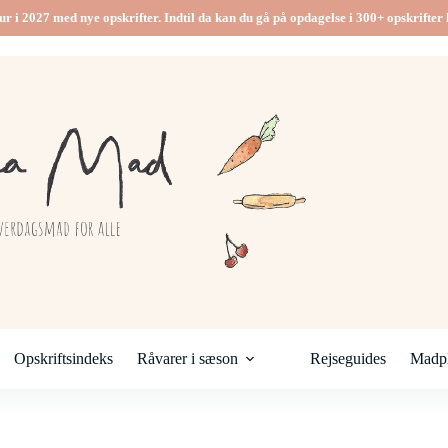
ur i 2027 med nye opskrifter. Indtil da kan du gå på opdagelse i 300+ opskrifter h
Opskriftsindeks
Råvarer i sæson
Rejseguides
Madpl