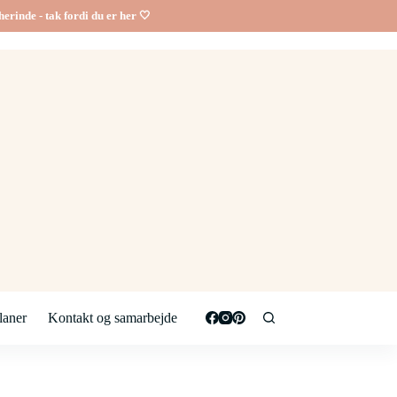
erinde - tak fordi du er her 🤍
aner
Kontakt og samarbejde