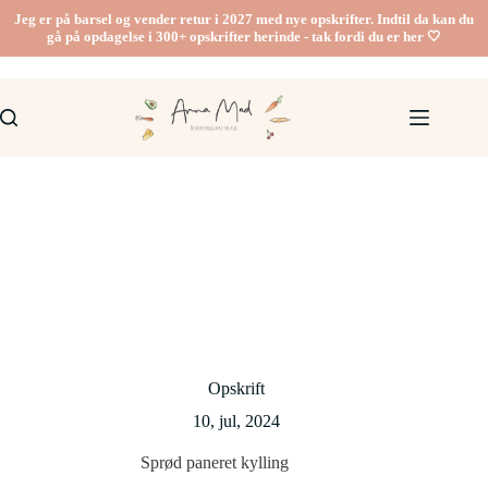
Fortsæt
Jeg er på barsel og vender retur i 2027 med nye opskrifter. Indtil da kan du
til
gå på opdagelse i 300+ opskrifter herinde - tak fordi du er her 🤍
indhold
Opskrift
10, jul, 2024
Sprød paneret kylling