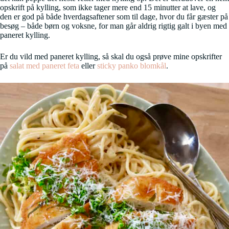
opskrift på kylling, som ikke tager mere end 15 minutter at lave, og
den er god på både hverdagsaftener som til dage, hvor du får gæster på
besøg – både børn og voksne, for man går aldrig rigtig galt i byen med
paneret kylling.
Er du vild med paneret kylling, så skal du også prøve mine opskrifter
på
salat med paneret feta
eller
sticky panko blomkål
.