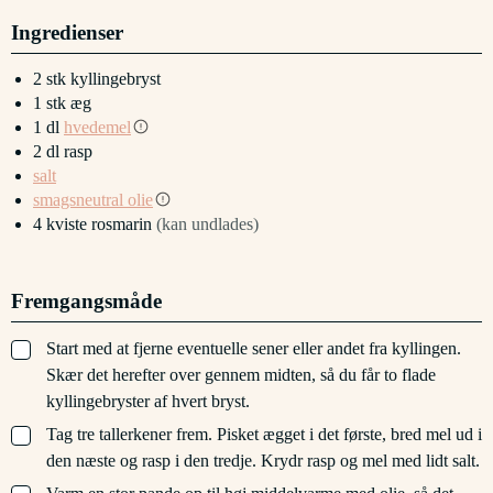
Ingredienser
2
stk
kyllingebryst
1
stk
æg
1
dl
hvedemel
2
dl
rasp
salt
smagsneutral olie
4
kviste
rosmarin
(kan undlades)
Fremgangsmåde
▢
Start med at fjerne eventuelle sener eller andet fra kyllingen.
Skær det herefter over gennem midten, så du får to flade
kyllingebryster af hvert bryst.
▢
Tag tre tallerkener frem. Pisket ægget i det første, bred mel ud i
den næste og rasp i den tredje. Krydr rasp og mel med lidt salt.
▢