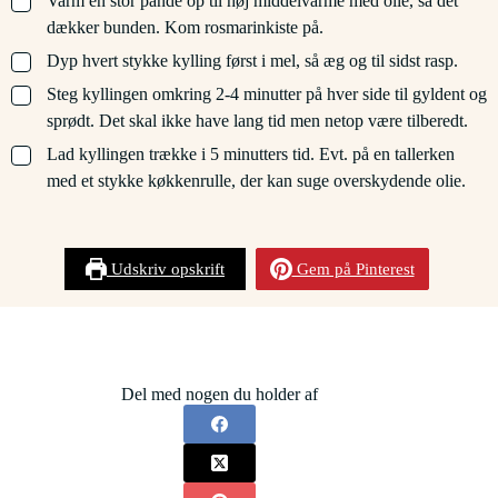
Varm en stor pande op til høj middelvarme med olie, så det
dækker bunden. Kom rosmarinkiste på.
▢
Dyp hvert stykke kylling først i mel, så æg og til sidst rasp.
▢
Steg kyllingen omkring 2-4 minutter på hver side til gyldent og
sprødt. Det skal ikke have lang tid men netop være tilberedt.
▢
Lad kyllingen trække i 5 minutters tid. Evt. på en tallerken
med et stykke køkkenrulle, der kan suge overskydende olie.
Udskriv opskrift
Gem på Pinterest
Del med nogen du holder af