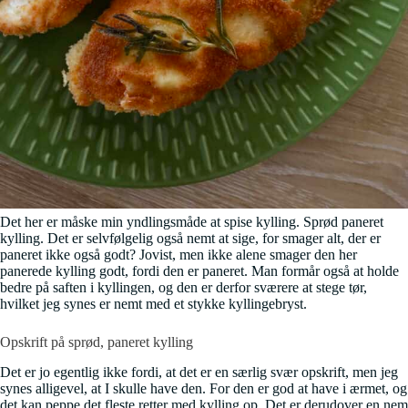
Det her er måske min yndlingsmåde at spise kylling. Sprød paneret
kylling. Det er selvfølgelig også nemt at sige, for smager alt, der er
paneret ikke også godt? Jovist, men ikke alene smager den her
panerede kylling godt, fordi den er paneret. Man formår også at holde
bedre på saften i kyllingen, og den er derfor sværere at stege tør,
hvilket jeg synes er nemt med et stykke kyllingebryst.
Opskrift på sprød, paneret kylling
Det er jo egentlig ikke fordi, at det er en særlig svær opskrift, men jeg
synes alligevel, at I skulle have den. For den er god at have i ærmet, og
det kan peppe det fleste retter med kylling op. Det er derudover en nem