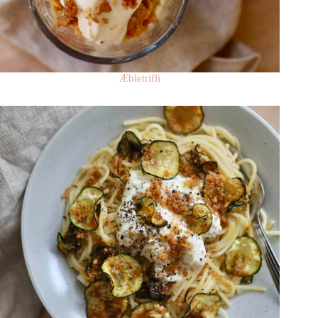
Æbletrifli