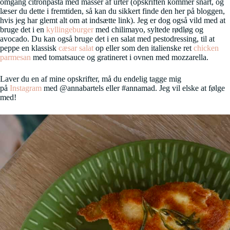
omgang citronpasta med masser af urter (opskriften kommer snart, og
læser du dette i fremtiden, så kan du sikkert finde den her på bloggen,
hvis jeg har glemt alt om at indsætte link). Jeg er dog også vild med at
bruge det i en
kyllingeburger
med chilimayo, syltede rødløg og
avocado. Du kan også bruge det i en salat med pestodressing, til at
peppe en klassisk
cæsar salat
op eller som den italienske ret
chicken
parmesan
med tomatsauce og gratineret i ovnen med mozzarella.
Laver du en af mine opskrifter, må du endelig tagge mig
på
Instagram
med @annabartels eller #annamad. Jeg vil elske at følge
med!