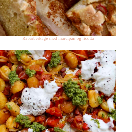
Rabarberkage med marcipan og ricotta