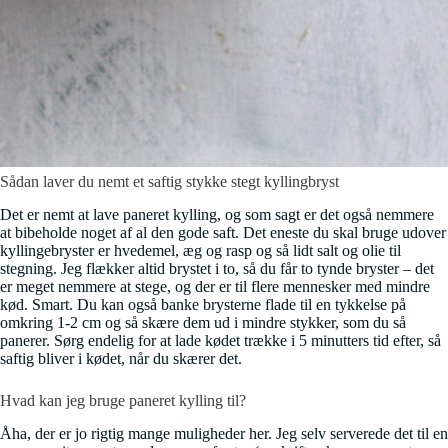
Sådan laver du nemt et saftig stykke stegt kyllingbryst
Det er nemt at lave paneret kylling, og som sagt er det også nemmere
at bibeholde noget af al den gode saft. Det eneste du skal bruge udover
kyllingebryster er hvedemel, æg og rasp og så lidt salt og olie til
stegning. Jeg flækker altid brystet i to, så du får to tynde bryster – det
er meget nemmere at stege, og der er til flere mennesker med mindre
kød. Smart. Du kan også banke brysterne flade til en tykkelse på
omkring 1-2 cm og så skære dem ud i mindre stykker, som du så
panerer. Sørg endelig for at lade kødet trække i 5 minutters tid efter, så
saftig bliver i kødet, når du skærer det.
Hvad kan jeg bruge paneret kylling til?
Åha, der er jo rigtig mange muligheder her. Jeg selv serverede det til en