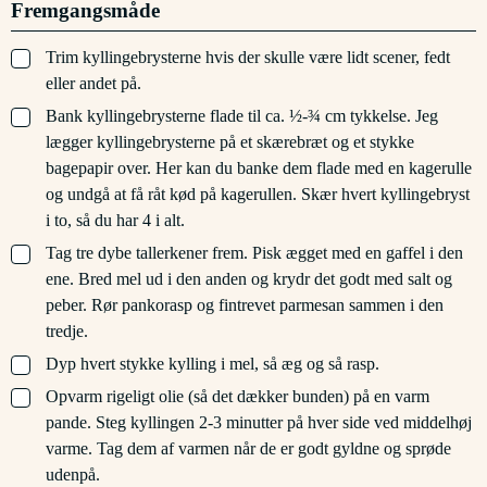
Fremgangsmåde
▢
Trim kyllingebrysterne hvis der skulle være lidt scener, fedt
eller andet på.
▢
Bank kyllingebrysterne flade til ca. ½-¾ cm tykkelse. Jeg
lægger kyllingebrysterne på et skærebræt og et stykke
bagepapir over. Her kan du banke dem flade med en kagerulle
og undgå at få råt kød på kagerullen. Skær hvert kyllingebryst
i to, så du har 4 i alt.
▢
Tag tre dybe tallerkener frem. Pisk ægget med en gaffel i den
ene. Bred mel ud i den anden og krydr det godt med salt og
peber. Rør pankorasp og fintrevet parmesan sammen i den
tredje.
▢
Dyp hvert stykke kylling i mel, så æg og så rasp.
▢
Opvarm rigeligt olie (så det dækker bunden) på en varm
pande. Steg kyllingen 2-3 minutter på hver side ved middelhøj
varme. Tag dem af varmen når de er godt gyldne og sprøde
udenpå.