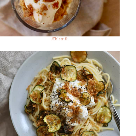
Æbletrifli