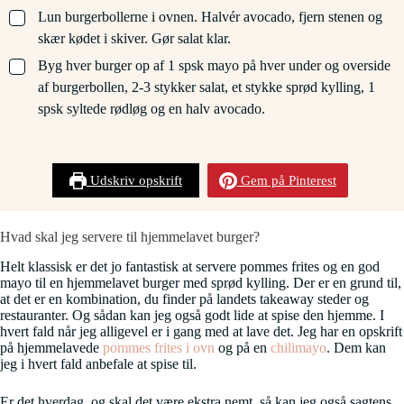
▢
Lun burgerbollerne i ovnen. Halvér avocado, fjern stenen og
skær kødet i skiver. Gør salat klar.
▢
Byg hver burger op af 1 spsk mayo på hver under og overside
af burgerbollen, 2-3 stykker salat, et stykke sprød kylling, 1
spsk syltede rødløg og en halv avocado.
Udskriv opskrift
Gem på Pinterest
Hvad skal jeg servere til hjemmelavet burger?
Helt klassisk er det jo fantastisk at servere pommes frites og en god
mayo til en hjemmelavet burger med sprød kylling. Der er en grund til,
at det er en kombination, du finder på landets takeaway steder og
restauranter. Og sådan kan jeg også godt lide at spise den hjemme. I
hvert fald når jeg alligevel er i gang med at lave det. Jeg har en opskrift
på hjemmelavede
pommes frites i ovn
og på en
chilimayo
. Dem kan
jeg i hvert fald anbefale at spise til.
Er det hverdag, og skal det være ekstra nemt, så kan jeg også sagtens