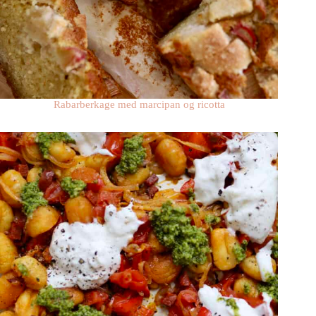
Rabarberkage med marcipan og ricotta