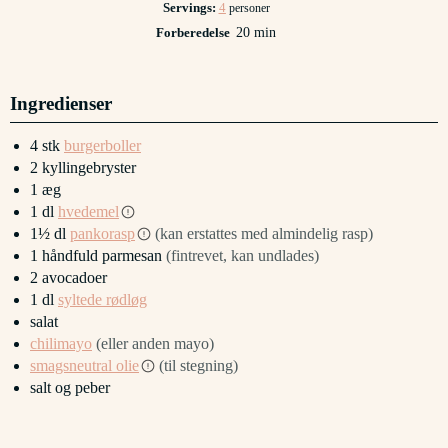
Servings:
4
personer
minutter
Forberedelse
20
min
Ingredienser
4
stk
burgerboller
2
kyllingebryster
1
æg
1
dl
hvedemel
1½
dl
pankorasp
(kan erstattes med almindelig rasp)
1
håndfuld
parmesan
(fintrevet, kan undlades)
2
avocadoer
1
dl
syltede rødløg
salat
chilimayo
(eller anden mayo)
smagsneutral olie
(til stegning)
salt og peber