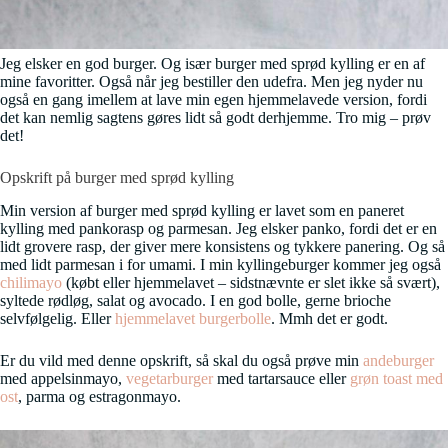
Jeg elsker en god burger. Og især burger med sprød kylling er en af
mine favoritter. Også når jeg bestiller den udefra. Men jeg nyder nu
også en gang imellem at lave min egen hjemmelavede version, fordi
det kan nemlig sagtens gøres lidt så godt derhjemme. Tro mig – prøv
det!
Opskrift på burger med sprød kylling
Min version af burger med sprød kylling er lavet som en paneret
kylling med pankorasp og parmesan. Jeg elsker panko, fordi det er en
lidt grovere rasp, der giver mere konsistens og tykkere panering. Og så
med lidt parmesan i for umami. I min kyllingeburger kommer jeg også
chilimayo
(købt eller hjemmelavet – sidstnævnte er slet ikke så svært),
syltede rødløg, salat og avocado. I en god bolle, gerne brioche
selvfølgelig. Eller
hjemmelavet burgerbolle
. Mmh det er godt.
Er du vild med denne opskrift, så skal du også prøve min
andeburger
med appelsinmayo,
vegetarburger
med tartarsauce eller
grøn toast med
ost
, parma og estragonmayo.