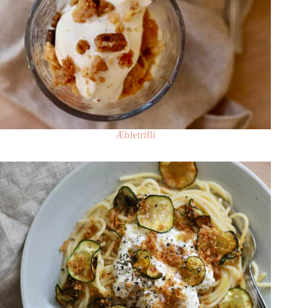
Æbletrifli