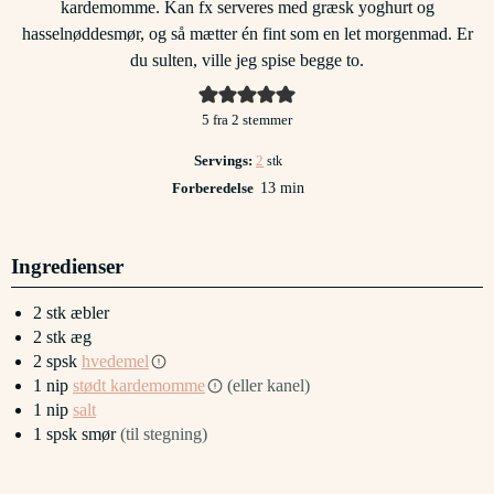
kardemomme. Kan fx serveres med græsk yoghurt og
hasselnøddesmør, og så mætter én fint som en let morgenmad. Er
du sulten, ville jeg spise begge to.
5
fra
2
stemmer
Servings:
2
stk
minutter
Forberedelse
13
min
Ingredienser
2
stk
æbler
2
stk
æg
2
spsk
hvedemel
1
nip
stødt kardemomme
(eller kanel)
1
nip
salt
1
spsk
smør
(til stegning)