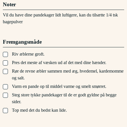
Noter
Vil du have dine pandekager lidt luftigere, kan du tilsætte 1/4 tsk
bagepulver
Fremgangsmåde
▢
Riv æblerne groft.
▢
Pres det meste af væsken ud af det med dine hænder.
▢
Rør de revne æbler sammen med æg, hvedemel, kardemomme
og salt.
▢
Varm en pande op til middel varme og smelt smørret.
▢
Steg store tykke pandekager til de er godt gyldne på begge
sider.
▢
Top med det du bedst kan lide.