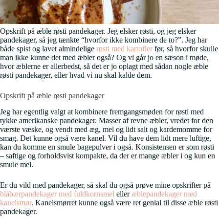
Opskrift på æble røsti pandekager. Jeg elsker røsti, og jeg elsker
pandekager, så jeg tænkte “hvorfor ikke kombinere de to?”. Jeg har
både spist og lavet almindelige
røsti med kartofler
før, så hvorfor skulle
man ikke kunne det med æbler også? Og vi går jo en sæson i møde,
hvor æblerne er allerbedst, så det er jo oplagt med sådan nogle æble
røsti pandekager, eller hvad vi nu skal kalde dem.
Opskrift på æble røsti pandekager
Jeg har egentlig valgt at kombinere fremgangsmøden for røsti med
tykke amerikanske pandekager. Masser af revne æbler, vredet for den
værste væske, og vendt med æg, mel og lidt salt og kardemomme for
smag. Det kunne også være kanel. Vil du have dem lidt mere luftige,
kan du komme en smule bagepulver i også. Konsistensen er som røsti
– saftige og forholdsvist kompakte, da der er mange æbler i og kun en
smule mel.
Er du vild med pandekager, så skal du også prøve mine opskrifter på
blåbærpandekager med fuldkornsmel
eller
æblepandekager med
kanelsmør
. Kanelsmørret kunne også være ret genial til disse æble røsti
pandekager.