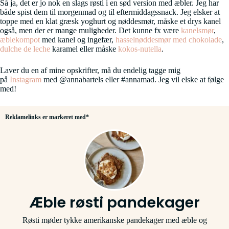
Så ja, det er jo nok en slags røsti i en sød version med æbler. Jeg har
både spist dem til morgenmad og til eftermiddagssnack. Jeg elsker at
toppe med en klat græsk yoghurt og nøddesmør, måske et drys kanel
også, men der er mange muligheder. Det kunne fx være
kanelsmør
,
æblekompot
med kanel og ingefær,
hasselnøddesmør med chokolade
,
dulche de leche
karamel eller måske
kokos-nutella
.
Laver du en af mine opskrifter, må du endelig tagge mig
på
Instagram
med @annabartels eller #annamad. Jeg vil elske at følge
med!
Reklamelinks er markeret med*
Æble røsti pandekager
Røsti møder tykke amerikanske pandekager med æble og