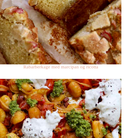
Rabarberkage med marcipan og ricotta