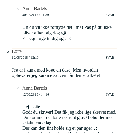
Anna Bartels
30/07/2018 / 11:39
SVAR
Uh du vil ikke fortryde det Tina! Pas på du ikke
bliver afhængig dog 😉
En skøn uge til dig også ♡
Lotte
12/08/2018 / 12:10
SVAR
Jeg er i gang med koge en dåse. Men hvordan
opbevarer jeg karamelsaucen når den er afkølet .
Anna Bartels
12/08/2018 / 14:16
SVAR
Hej Lotte.
Godt du skriver! Det fik jeg ikke lige skrevet med.
Du kommer det bare i et rent glas / beholder med
tætsluttende låg.
Der kan den fint holde sig et par uger 🙂