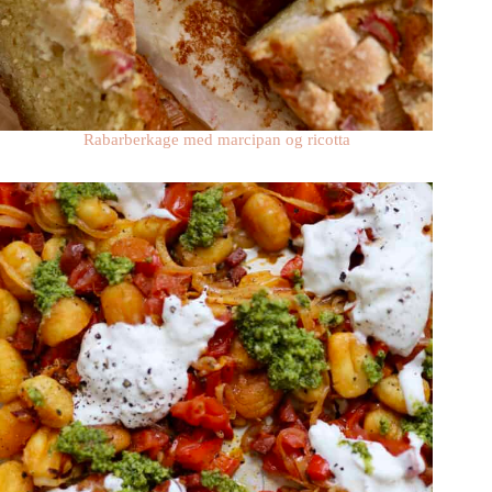
Rabarberkage med marcipan og ricotta