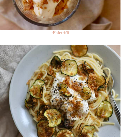
Æbletrifli