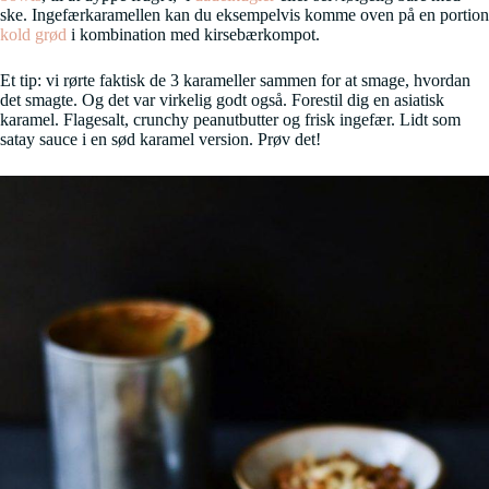
ske. Ingefærkaramellen kan du eksempelvis komme oven på en portion
kold grød
i kombination med kirsebærkompot.
Et tip: vi rørte faktisk de 3 karameller sammen for at smage, hvordan
det smagte. Og det var virkelig godt også. Forestil dig en asiatisk
karamel. Flagesalt, crunchy peanutbutter og frisk ingefær. Lidt som
satay sauce i en sød karamel version. Prøv det!