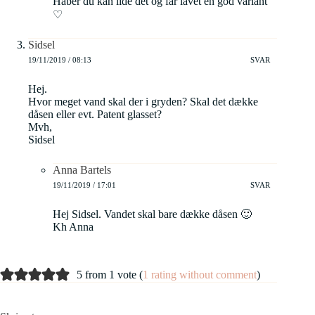
Håber du kan lide det og får lavet en god variant
♡
Sidsel
19/11/2019 / 08:13
SVAR
Hej.
Hvor meget vand skal der i gryden? Skal det dække
dåsen eller evt. Patent glasset?
Mvh,
Sidsel
Anna Bartels
19/11/2019 / 17:01
SVAR
Hej Sidsel. Vandet skal bare dække dåsen 🙂
Kh Anna
5 from 1 vote (
1 rating without comment
)