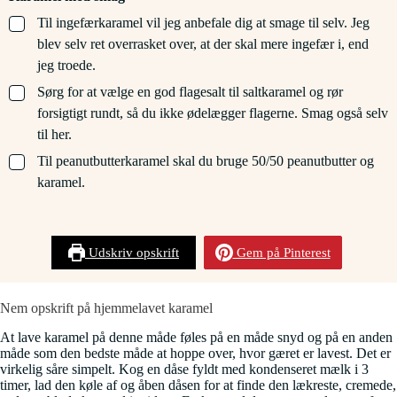
▢
Til ingefærkaramel vil jeg anbefale dig at smage til selv. Jeg
blev selv ret overrasket over, at der skal mere ingefær i, end
jeg troede.
▢
Sørg for at vælge en god flagesalt til saltkaramel og rør
forsigtigt rundt, så du ikke ødelægger flagerne. Smag også selv
til her.
▢
Til peanutbutterkaramel skal du bruge 50/50 peanutbutter og
karamel.
Udskriv opskrift
Gem på Pinterest
Nem opskrift på hjemmelavet karamel
At lave karamel på denne måde føles på en måde snyd og på en anden
måde som den bedste måde at hoppe over, hvor gæret er lavest. Det er
virkelig såre simpelt. Kog en dåse fyldt med kondenseret mælk i 3
timer, lad den køle af og åben dåsen for at finde den lækreste, cremede,