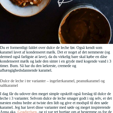
Du er formentligt faldet over dulce de leche før. Også kendt som
karamel lavet af kondenseret mælk. Det er noget af det nemmeste (og
dermed også farligste at lave), da du virkelig bare skal købe en dåse
kondenseret mælk og lade den simre i en gryde med kogende vand i 3
timer. Bum. Så har du den lækreste, cremede og
afhængighedsdannende karamel.
Dulce de leche i tre varianter – ingefærkaramel, peanutkaramel og
saltkaramel
I dag får du udover den meget simple opskrift også forslag til dulce de
leche i 3 varianter. Selvom dulce de leche smager godt i sig selv, er det
næsten endnu bedre at twiste den lidt og give et modspil til den søde
karamel. Jeg har lavet disse varianter med søde og meget inspirerende
Anna aka.
Grødgrisen
, og vi var ret hurtige om at bestemme os for de