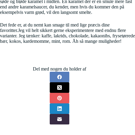
søde og bløde karamel i midten. En karamel der er en smule mere fast
end andre karamelsaucer, du kender, men hvis du kommer den på
eksempelvis varm grød, vil den langsomt smelte.
Det fede er, at du nemt kan smage til med lige præcis dine
favoritter.Jeg vil helt sikkert gerne eksperimentere med endnu flere
varianter. Jeg tænker: kaffe, lakrids, chokolade, kakaonibs, frysetørrede
bær, kokos, kardemomme, mint, rom. Åh så mange muligheder!
Del med nogen du holder af