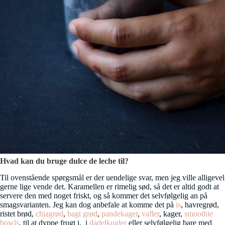
Hvad kan du bruge dulce de leche til?
Til ovenstående spørgsmål er der uendelige svar, men jeg ville alligevel
gerne lige vende det. Karamellen er rimelig sød, så det er altid godt at
servere den med noget friskt, og så kommer det selvfølgelig an på
smagsvarianten. Jeg kan dog anbefale at komme det på
is
, havregrød,
ristet brød,
chiagrød
,
bagt grød
,
pandekager
,
vafler
, kager,
smoothie
bowls
, til at dyppe frugt i, i
dadelkugler
eller selvfølgelig bare med