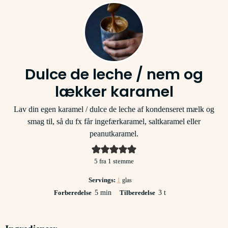
Dulce de leche / nem og
lækker karamel
Lav din egen karamel / dulce de leche af kondenseret mælk og
smag til, så du fx får ingefærkaramel, saltkaramel eller
peanutkaramel.
5
fra 1 stemme
Servings:
1
glas
minutter
timer
Forberedelse
5
min
Tilberedelse
3
t