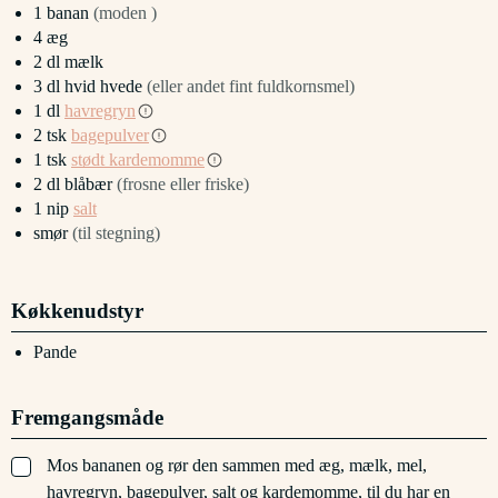
1
banan
(moden )
4
æg
2
dl
mælk
3
dl
hvid hvede
(eller andet fint fuldkornsmel)
1
dl
havregryn
2
tsk
bagepulver
1
tsk
stødt kardemomme
2
dl
blåbær
(frosne eller friske)
1
nip
salt
smør
(til stegning)
Køkkenudstyr
Pande
Fremgangsmåde
▢
Mos bananen og rør den sammen med æg, mælk, mel,
havregryn, bagepulver, salt og kardemomme, til du har en