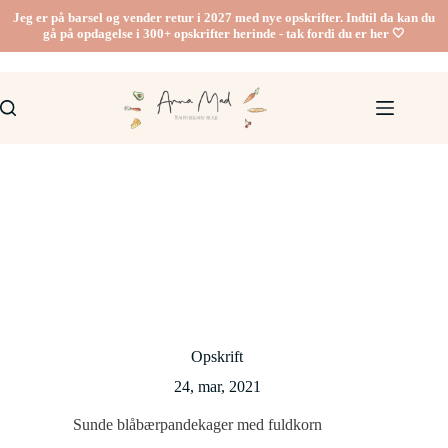
Fortsæt
Jeg er på barsel og vender retur i 2027 med nye opskrifter. Indtil da kan du
til
gå på opdagelse i 300+ opskrifter herinde - tak fordi du er her 🤍
indhold
Opskrift
24, mar, 2021
Sunde blåbærpandekager med fuldkorn