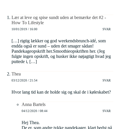
Lær at leve og spise sundt uden at bemærke det #2 -
How To Lifestyle
10/01/2019 / 16:00
SVAR
[…] rigtig lækker og god weekendsbrunch-idé, som
endda også er sund – uden det smager sådan!
Pandekageopskrift her.Smoothieopskriften her. (Jeg
fulgte ingen opskrift, og husker ikke nøjagtigt hvad jeg
puttede i, […]
Thea
03/12/2020 / 21:54
SVAR
Hvor lang tid kan de holde sig og skal de i køleskabet?
Anna Bartels
04/12/2020 / 08:44
SVAR
Hej Thea.
De er, som andre tykke pandekager, klart bedst på