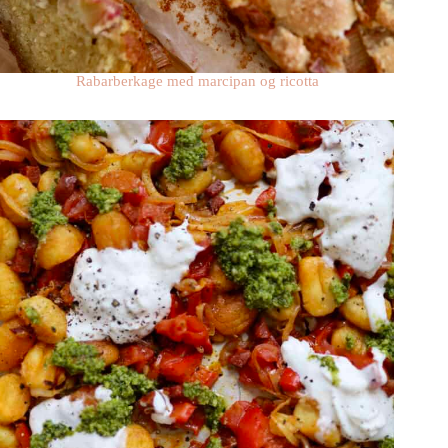
Rabarberkage med marcipan og ricotta