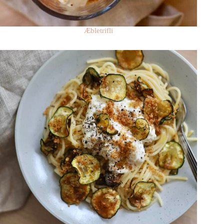
Æbletrifli