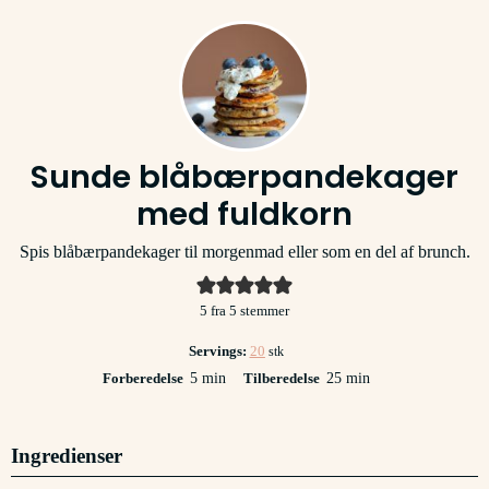
Sunde blåbærpandekager
med fuldkorn
Spis blåbærpandekager til morgenmad eller som en del af brunch.
5
fra
5
stemmer
Servings:
20
stk
minutter
minutter
Forberedelse
5
min
Tilberedelse
25
min
Ingredienser