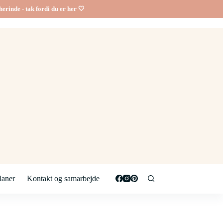
erinde - tak fordi du er her 🤍
aner
Kontakt og samarbejde