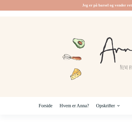
Fortsæt
Jeg er på barsel og vender ret
til
indhold
Forside
Hvem er Anna?
Opskrifter