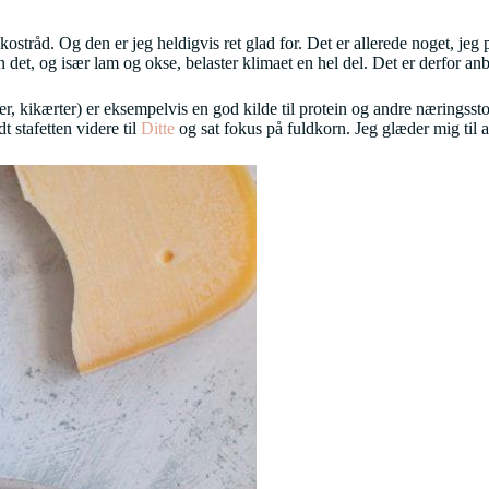
stråd. Og den er jeg heldigvis ret glad for. Det er allerede noget, jeg p
det, og især lam og okse, belaster klimaet en hel del. Det er derfor anbe
ner, kikærter) er eksempelvis en god kilde til protein og andre næringssto
dt stafetten videre til
Ditte
og sat fokus på fuldkorn. Jeg glæder mig til a