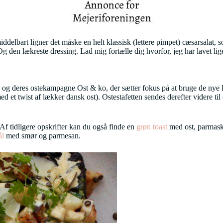
iddelbart ligner det måske en helt klassisk (lettere pimpet) cæsarsalat, 
 Og den lækreste dressing. Lad mig fortælle dig hvorfor, jeg har lavet li
n og deres ostekampagne Ost & ko, der sætter fokus på at bruge de nye k
ed et twist af lækker dansk ost). Ostestafetten sendes derefter videre til
Af tidligere opskrifter kan du også finde en
grøn toast
med ost, parmask
ål
med smør og parmesan.