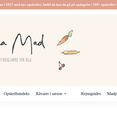
ur i 2027 med nye opskrifter. Indtil da kan du gå på opdagelse i 300+ opskrifter h
Opskriftsindeks
Råvarer i sæson
Rejseguides
Madpl