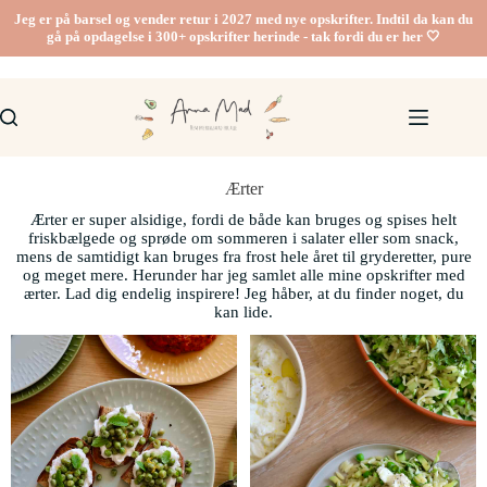
Jeg er på barsel og vender retur i 2027 med nye opskrifter. Indtil da kan du
gå på opdagelse i 300+ opskrifter herinde - tak fordi du er her 🤍
Ærter
Ærter er super alsidige, fordi de både kan bruges og spises helt
friskbælgede og sprøde om sommeren i salater eller som snack,
mens de samtidigt kan bruges fra frost hele året til gryderetter, pure
og meget mere. Herunder har jeg samlet alle mine opskrifter med
ærter. Lad dig endelig inspirere! Jeg håber, at du finder noget, du
kan lide.