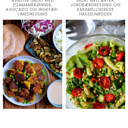
ASIATISK SALAT MED
SALAT MED ÆRTER,
EDAMAMEBØNNER,
JORDBÆRDRESSING OG
AVOCADO OG INGEFÆR-
KARAMELLISEREDE
LIMEDRESSING
HASSELNØDDER