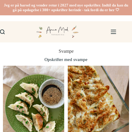
Jeg er på barsel og vender retur i 2027 med nye opskrifter. Indtil da kan du
gå på opdagelse i 300+ opskrifter herinde - tak fordi du er her 🤍
Svampe
Opskrifter med svampe