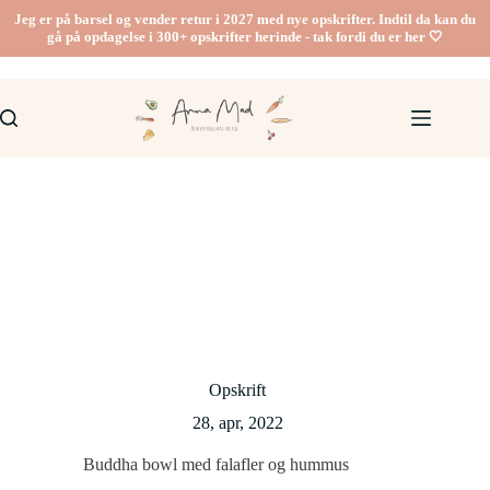
Fortsæt
Jeg er på barsel og vender retur i 2027 med nye opskrifter. Indtil da kan du
til
gå på opdagelse i 300+ opskrifter herinde - tak fordi du er her 🤍
indhold
Opskrift
28, apr, 2022
Buddha bowl med falafler og hummus