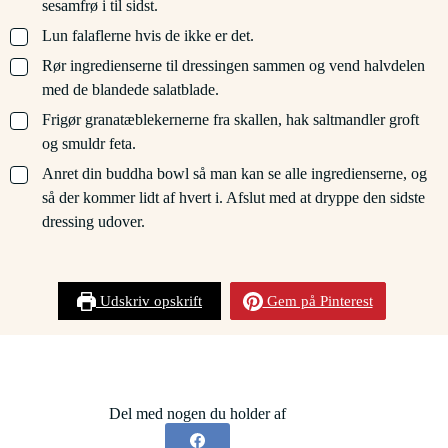
sesamfrø i til sidst.
▢
Lun falaflerne hvis de ikke er det.
▢
Rør ingredienserne til dressingen sammen og vend halvdelen
med de blandede salatblade.
▢
Frigør granatæblekernerne fra skallen, hak saltmandler groft
og smuldr feta.
▢
Anret din buddha bowl så man kan se alle ingredienserne, og
så der kommer lidt af hvert i. Afslut med at dryppe den sidste
dressing udover.
Udskriv opskrift
Gem på Pinterest
Del med nogen du holder af