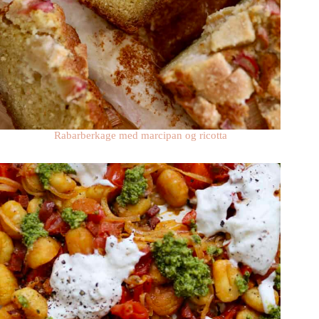
Rabarberkage med marcipan og ricotta