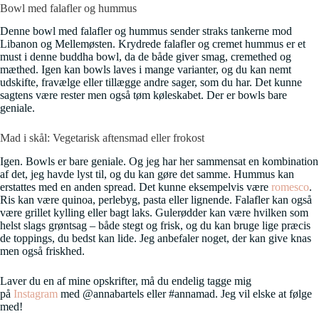
Bowl med falafler og hummus
Denne bowl med falafler og hummus sender straks tankerne mod
Libanon og Mellemøsten. Krydrede falafler og cremet hummus er et
must i denne buddha bowl, da de både giver smag, cremethed og
mæthed. Igen kan bowls laves i mange varianter, og du kan nemt
udskifte, fravælge eller tillægge andre sager, som du har. Det kunne
sagtens være rester men også tøm køleskabet. Der er bowls bare
geniale.
Mad i skål: Vegetarisk aftensmad eller frokost
Igen. Bowls er bare geniale. Og jeg har her sammensat en kombination
af det, jeg havde lyst til, og du kan gøre det samme. Hummus kan
erstattes med en anden spread. Det kunne eksempelvis være
romesco
.
Ris kan være quinoa, perlebyg, pasta eller lignende. Falafler kan også
være grillet kylling eller bagt laks. Gulerødder kan være hvilken som
helst slags grøntsag – både stegt og frisk, og du kan bruge lige præcis
de toppings, du bedst kan lide. Jeg anbefaler noget, der kan give knas
men også friskhed.
Laver du en af mine opskrifter, må du endelig tagge mig
på
Instagram
med @annabartels eller #annamad. Jeg vil elske at følge
med!