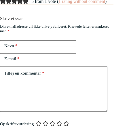
5 from 1 vote (
1 rating without comment
)
Skriv et svar
Din e-mailadresse vil ikke blive publiceret.
Krævede felter er markeret
med
*
Navn
*
E-mail
*
Tilføj en kommentar
*
Opskriftsvurdering