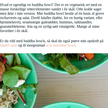
Hvad er egentligt en buddha bowl? Det er en vegetarisk ret med en
masse forskellige retter/elementer samlet i én skål. Ofte kolde sager
men ikke i min version. Min buddha bowl består af en basis af grove
ris/havreris og salat. Dertil falafler (købte, for en hurtig variant, eller
hjemmelavet), sesamstegte gulerødder, hummus, saltmandler,
granatæblekerne, feta og en syrlig-sød vinaigrette. Mange af mine
favoritter i én skål.
Er du vild med buddha bowls, så skal du også prøve min opskrift på
falafel salat
og til morgenmad
acai smoothie bowl
.