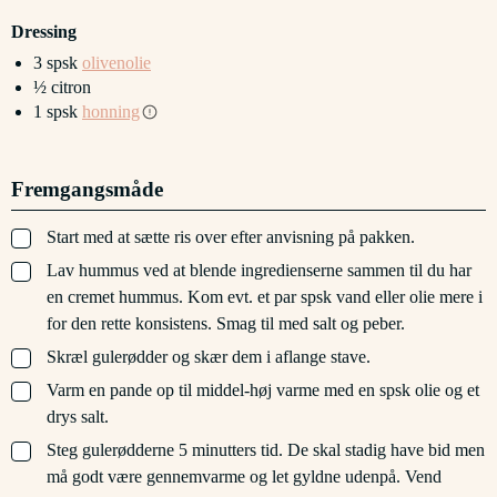
Dressing
3
spsk
olivenolie
½
citron
1
spsk
honning
Fremgangsmåde
▢
Start med at sætte ris over efter anvisning på pakken.
▢
Lav hummus ved at blende ingredienserne sammen til du har
en cremet hummus. Kom evt. et par spsk vand eller olie mere i
for den rette konsistens. Smag til med salt og peber.
▢
Skræl gulerødder og skær dem i aflange stave.
▢
Varm en pande op til middel-høj varme med en spsk olie og et
drys salt.
▢
Steg gulerødderne 5 minutters tid. De skal stadig have bid men
må godt være gennemvarme og let gyldne udenpå. Vend