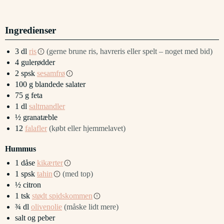
Ingredienser
3
dl
ris
(gerne brune ris, havreris eller spelt – noget med bid)
4
gulerødder
2
spsk
sesamfrø
100
g
blandede salater
75
g
feta
1
dl
saltmandler
½
granatæble
12
falafler
(købt eller hjemmelavet)
Hummus
1
dåse
kikærter
1
spsk
tahin
(med top)
½
citron
1
tsk
stødt spidskommen
¾
dl
olivenolie
(måske lidt mere)
salt og peber