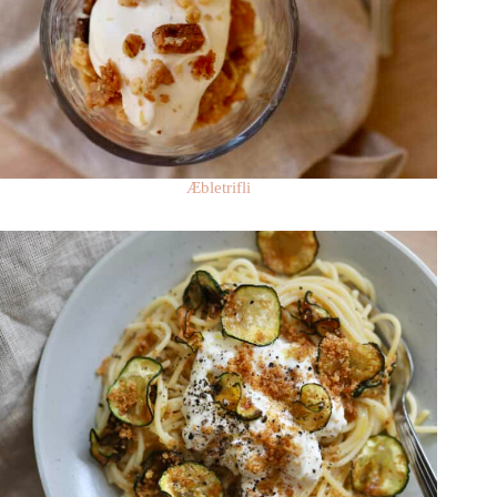
Æbletrifli