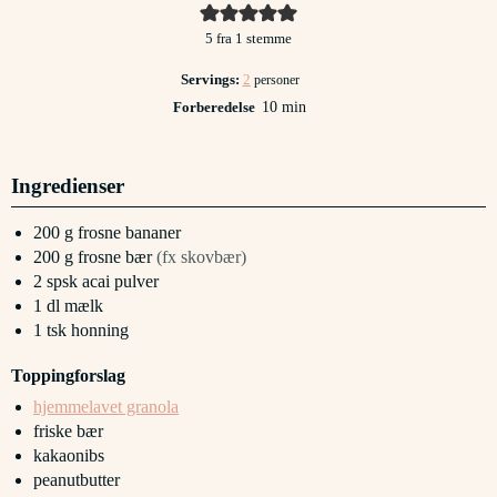
5
fra 1 stemme
Servings:
2
personer
minutter
Forberedelse
10
min
Ingredienser
200
g
frosne bananer
200
g
frosne bær
(fx skovbær)
2
spsk
acai pulver
1
dl
mælk
1
tsk
honning
Toppingforslag
hjemmelavet granola
friske bær
kakaonibs
peanutbutter