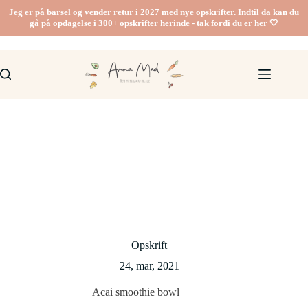
Fortsæt
Jeg er på barsel og vender retur i 2027 med nye opskrifter. Indtil da kan du
til
gå på opdagelse i 300+ opskrifter herinde - tak fordi du er her 🤍
indhold
Opskrift
24, mar, 2021
Acai smoothie bowl