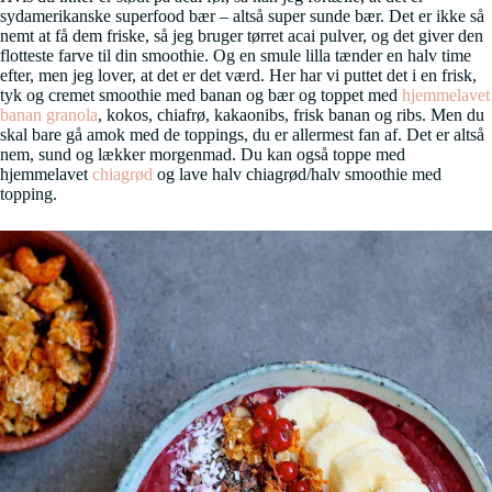
sydamerikanske superfood bær – altså super sunde bær. Det er ikke så
nemt at få dem friske, så jeg bruger tørret acai pulver, og det giver den
flotteste farve til din smoothie. Og en smule lilla tænder en halv time
efter, men jeg lover, at det er det værd. Her har vi puttet det i en frisk,
tyk og cremet smoothie med banan og bær og toppet med
hjemmelavet
banan granola
, kokos, chiafrø, kakaonibs, frisk banan og ribs. Men du
skal bare gå amok med de toppings, du er allermest fan af. Det er altså
nem, sund og lækker morgenmad. Du kan også toppe med
hjemmelavet
chiagrød
og lave halv chiagrød/halv smoothie med
topping.