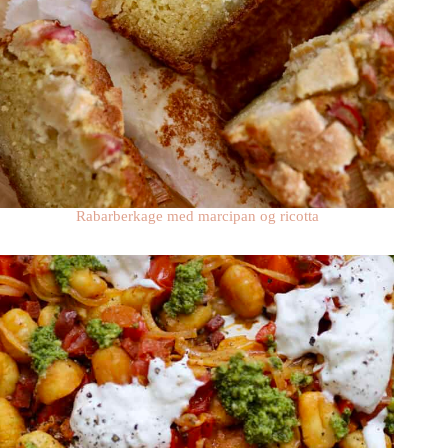
Rabarberkage med marcipan og ricotta