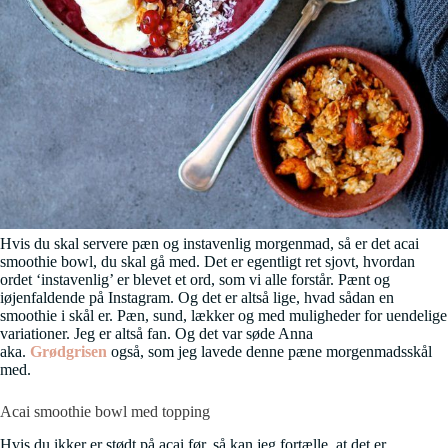
Hvis du skal servere pæn og instavenlig morgenmad, så er det acai
smoothie bowl, du skal gå med. Det er egentligt ret sjovt, hvordan
ordet ‘instavenlig’ er blevet et ord, som vi alle forstår. Pænt og
iøjenfaldende på Instagram. Og det er altså lige, hvad sådan en
smoothie i skål er. Pæn, sund, lækker og med muligheder for uendelige
variationer. Jeg er altså fan. Og det var søde Anna
aka.
Grødgrisen
også, som jeg lavede denne pæne morgenmadsskål
med.
Acai smoothie bowl med topping
Hvis du ikker er stødt på acai før, så kan jeg fortælle, at det er