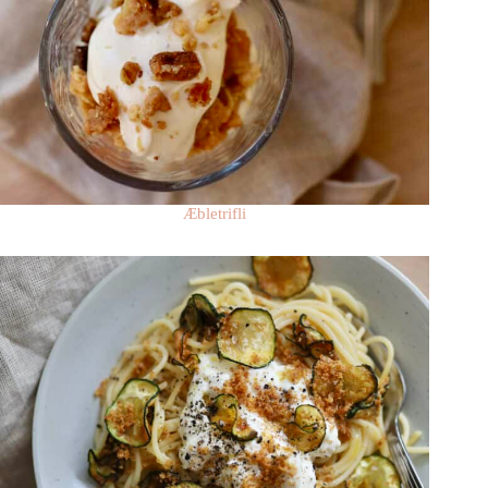
Æbletrifli