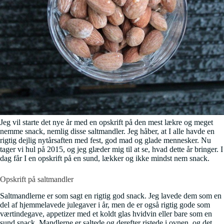
Jeg vil starte det nye år med en opskrift på den mest lækre og meget
nemme snack, nemlig disse saltmandler. Jeg håber, at I alle havde en
rigtig dejlig nytårsaften med fest, god mad og glade mennesker. Nu
tager vi hul på 2015, og jeg glæder mig til at se, hvad dette år bringer. I
dag får I en opskrift på en sund, lækker og ikke mindst nem snack.
Opskrift på saltmandler
Saltmandlerne er som sagt en rigtig god snack. Jeg lavede dem som en
del af hjemmelavede julegaver i år, men de er også rigtig gode som
værtindegave, appetizer med et koldt glas hvidvin eller bare som en
sund snack. Mandlerne er saltede og derefter ristede i ovnen, og det