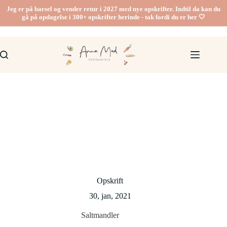
Fortsæt
Jeg er på barsel og vender retur i 2027 med nye opskrifter. Indtil da kan du
til
gå på opdagelse i 300+ opskrifter herinde - tak fordi du er her 🤍
indhold
Opskrift
30, jan, 2021
Saltmandler