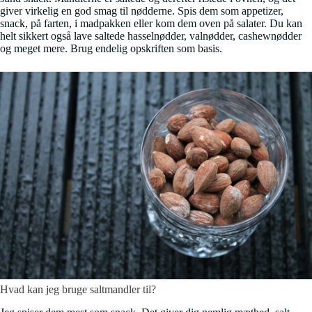
giver virkelig en god smag til nødderne. Spis dem som appetizer,
snack, på farten, i madpakken eller kom dem oven på salater. Du kan
helt sikkert også lave saltede hasselnødder, valnødder, cashewnødder
og meget mere. Brug endelig opskriften som basis.
Hvad kan jeg bruge saltmandler til?