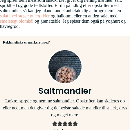
Jeg spiser dem mest som snack. Det giver dig nemlig mæthed, salt,
sprødhed og gode fedtstoffer. Er du på udkig efter opskrifter med
saltmandler, så kan jeg blandt andet anbefale dig at bruge dem i en
salat med stegte gulerødder
og halloumi eller en anden salat med
smørstegt blomkål
og granatæble. Jeg spiser dem også på yoghurt og
havregrød.
Reklamelinks er markeret med*
Saltmandler
Lækre, sprøde og nemme saltmandler. Opskriften kan skaleres op
eller ned, men det giver dig de bedste saltede mandler til snack, drys
og meget mere.