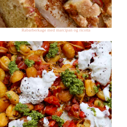
Rabarberkage med marcipan og ricotta