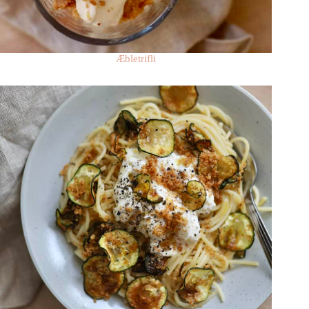
Æbletrifli