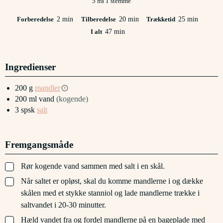
5
fra 1 stemme
minutter
minutter
minutter
Forberedelse
2
min
Tilberedelse
20
min
Trækketid
25
min
minutter
I alt
47
min
Ingredienser
200
g
mandler
200
ml
vand
(kogende)
3
spsk
salt
Fremgangsmåde
▢
Rør kogende vand sammen med salt i en skål.
▢
Når saltet er opløst, skal du komme mandlerne i og dække
skålen med et stykke stanniol og lade mandlerne trække i
saltvandet i 20-30 minutter.
▢
Hæld vandet fra og fordel mandlerne på en bageplade med