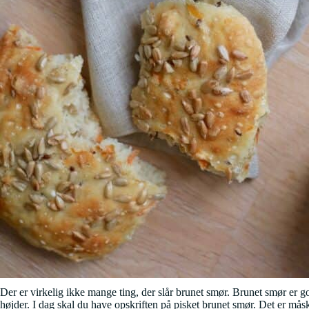
Der er virkelig ikke mange ting, der slår brunet smør. Brunet smør er godt
højder. I dag skal du have opskriften på pisket brunet smør. Det er måsk