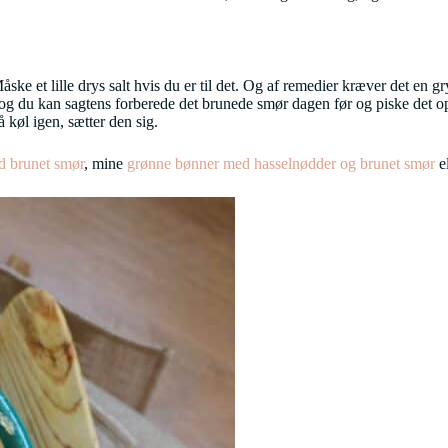
e et lille drys salt hvis du er til det. Og af remedier kræver det en gryd
d, og du kan sagtens forberede det brunede smør dagen før og piske det op 
 køl igen, sætter den sig.
d brunet smør
, mine
grønne bønner med hasselnødder og brunet smør
el