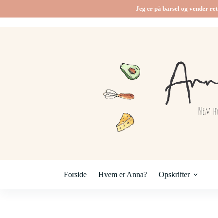
Fortsæt
Jeg er på barsel og vender ret
til
indhold
Forside
Hvem er Anna?
Opskrifter