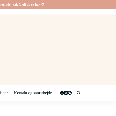
erinde - tak fordi du er her 🤍
aner
Kontakt og samarbejde