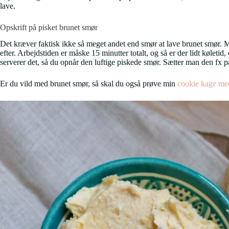
lave.
Opskrift på pisket brunet smør
Det kræver faktisk ikke så meget andet end smør at lave brunet smør. Måsk
efter. Arbejdstiden er måske 15 minutter totalt, og så er der lidt køleti
serverer det, så du opnår den luftige piskede smør. Sætter man den fx på
Er du vild med brunet smør, så skal du også prøve min
cookie kage me