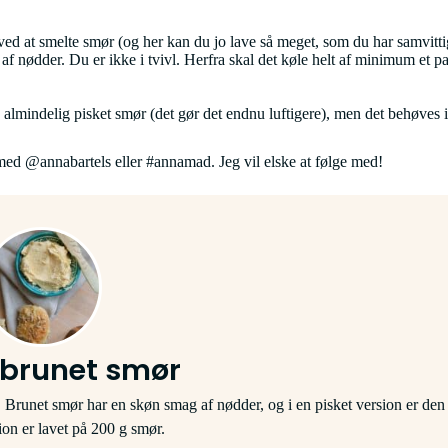
 ved at smelte smør (og her kan du jo lave så meget, som du har samvitti
af nødder. Du er ikke i tvivl. Herfra skal det køle helt af minimum et par
lmindelig pisket smør (det gør det endnu luftigere), men det behøves ikk
ed @annabartels eller #annamad. Jeg vil elske at følge med!
 brunet smør
. Brunet smør har en skøn smag af nødder, og i en pisket version er den
tion er lavet på 200 g smør.