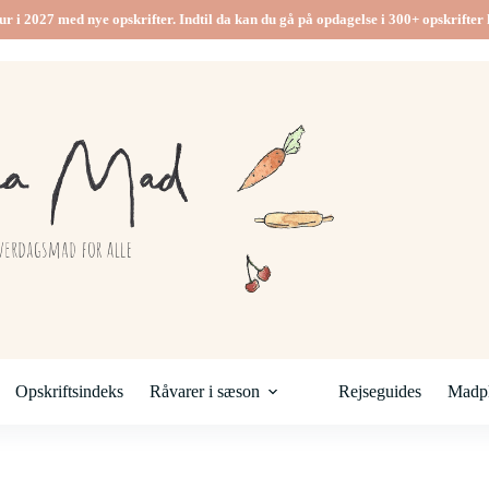
ur i 2027 med nye opskrifter. Indtil da kan du gå på opdagelse i 300+ opskrifter h
Opskriftsindeks
Råvarer i sæson
Rejseguides
Madpl