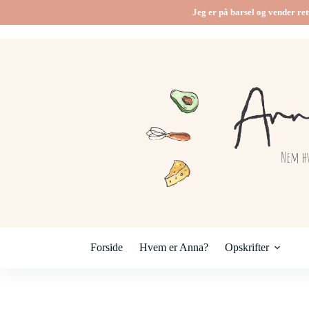
Fortsæt
Jeg er på barsel og vender ret
til
indhold
Forside
Hvem er Anna?
Opskrifter