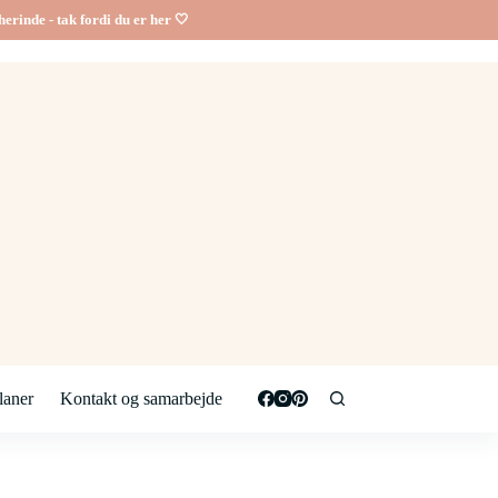
erinde - tak fordi du er her 🤍
aner
Kontakt og samarbejde