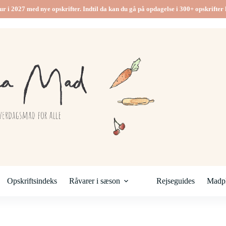
ur i 2027 med nye opskrifter. Indtil da kan du gå på opdagelse i 300+ opskrifter h
Opskriftsindeks
Råvarer i sæson
Rejseguides
Madpl