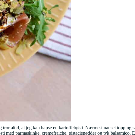
ror altid, at jeg kan hapse en kartoffelrøsti. Nærmest uanset topping så e
e røsti med parmaskinke, cremefraiche, pistacienødder og tyk balsamico. 