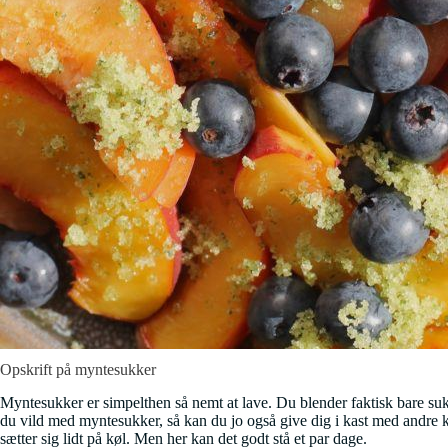
Opskrift på myntesukker
Myntesukker er simpelthen så nemt at lave. Du blender faktisk bare su
du vild med myntesukker, så kan du jo også give dig i kast med andre 
sætter sig lidt på køl. Men her kan det godt stå et par dage.