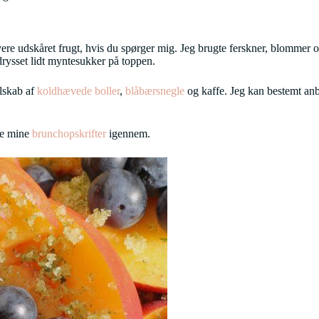
re udskåret frugt, hvis du spørger mig. Jeg brugte ferskner, blommer og
drysset lidt myntesukker på toppen.
elskab af
koldhævede boller
,
blåbærsnegle
og kaffe. Jeg kan bestemt anbe
gge mine
brunchopskrifter
igennem.