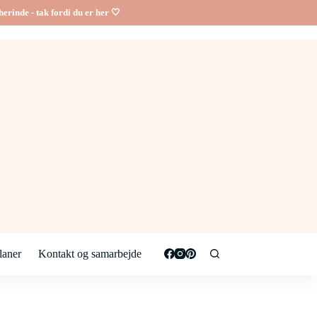
erinde - tak fordi du er her 🤍
aner
Kontakt og samarbejde