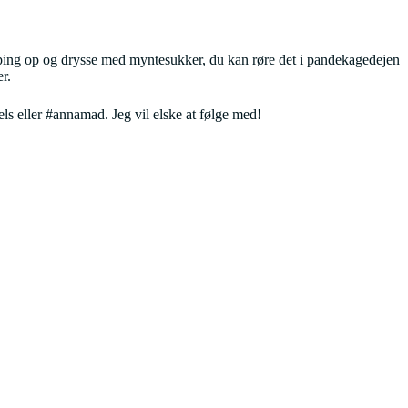
pping op og drysse med myntesukker, du kan røre det i pandekagedejen
r.
 eller #annamad. Jeg vil elske at følge med!