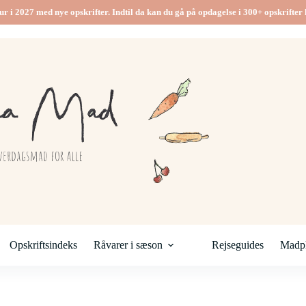
ur i 2027 med nye opskrifter. Indtil da kan du gå på opdagelse i 300+ opskrifter h
Opskriftsindeks
Råvarer i sæson
Rejseguides
Madpl