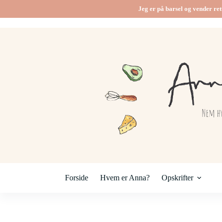
Fortsæt
Jeg er på barsel og vender ret
til
indhold
Forside
Hvem er Anna?
Opskrifter