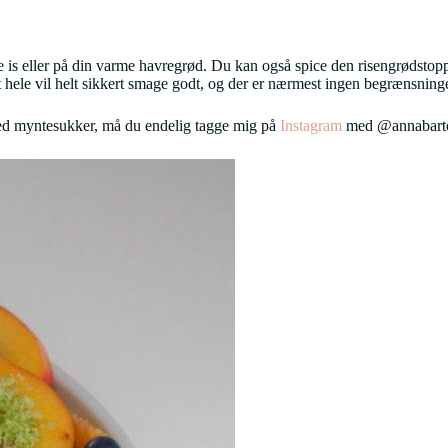
e is eller på din varme havregrød. Du kan også spice den risengrødsto
 hele vil helt sikkert smage godt, og der er nærmest ingen begrænsninge
med myntesukker, må du endelig tagge mig på
Instagram
med @annabartels