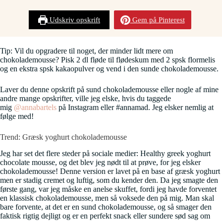
Udskriv opskrift
Gem på Pinterest
Tip: Vil du opgradere til noget, der minder lidt mere om
chokolademousse? Pisk 2 dl fløde til flødeskum med 2 spsk flormelis
og en ekstra spsk kakaopulver og vend i den sunde chokolademousse.
Laver du denne opskrift på sund chokolademousse eller nogle af mine
andre mange opskrifter, ville jeg elske, hvis du taggede
mig
@annabartels
på Instagram eller #annamad. Jeg elsker nemlig at
følge med!
Trend: Græsk yoghurt chokolademousse
Jeg har set det flere steder på sociale medier: Healthy greek yoghurt
chocolate mousse, og det blev jeg nødt til at prøve, for jeg elsker
chokolademousse! Denne version er lavet på en base af græsk yoghurt
men er stadig cremet og luftig, som du kender den. Da jeg smagte den
første gang, var jeg måske en anelse skuffet, fordi jeg havde forventet
en klassisk chokolademousse, men så voksede den på mig. Man skal
bare forvente, at det er en sund chokolademousse, og så smager den
faktisk rigtig dejligt og er en perfekt snack eller sundere sød sag om