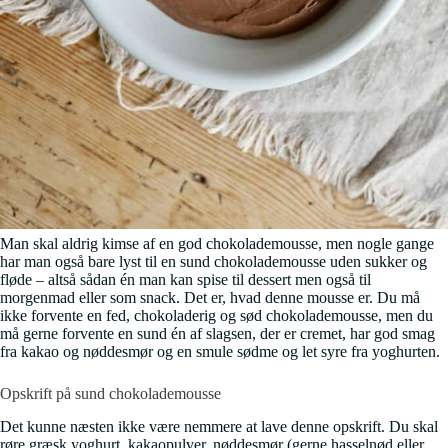
Man skal aldrig kimse af en god chokolademousse, men nogle gange
har man også bare lyst til en sund chokolademousse uden sukker og
fløde – altså sådan én man kan spise til dessert men også til
morgenmad eller som snack. Det er, hvad denne mousse er. Du må
ikke forvente en fed, chokoladerig og sød chokolademousse, men du
må gerne forvente en sund én af slagsen, der er cremet, har god smag
fra kakao og nøddesmør og en smule sødme og let syre fra yoghurten.
Opskrift på sund chokolademousse
Det kunne næsten ikke være nemmere at lave denne opskrift. Du skal
røre græsk yoghurt, kakaopulver, nøddesmør (gerne hasselnød eller