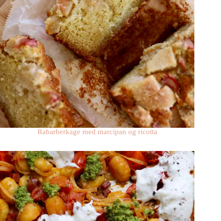
Rabarberkage med marcipan og ricotta