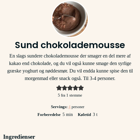
Sund chokolademousse
En slags sundere chokolademousse der smager en del mere af
kakao end chokolade, og du vil også kunne smage den syrlige
græske yoghurt og nøddesmør. Du vil endda kunne spise den til
morgenmad eller snack også. Til 3-4 personer.
5
fra 1 stemme
Servings:
4
personer
minutter
timer
Forberedelse
5
min
Køletid
3
t
Ingredienser