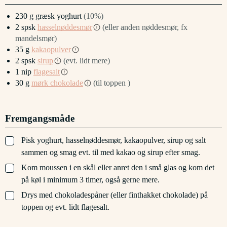
230
g
græsk yoghurt
(10%)
2
spsk
hasselnøddesmør
(eller anden nøddesmør, fx
mandelsmør)
35
g
kakaopulver
2
spsk
sirup
(evt. lidt mere)
1
nip
flagesalt
30
g
mørk chokolade
(til toppen )
Fremgangsmåde
▢
Pisk yoghurt, hasselnøddesmør, kakaopulver, sirup og salt
sammen og smag evt. til med kakao og sirup efter smag.
▢
Kom moussen i en skål eller anret den i små glas og kom det
på køl i minimum 3 timer, også gerne mere.
▢
Drys med chokoladespåner (eller finthakket chokolade) på
toppen og evt. lidt flagesalt.