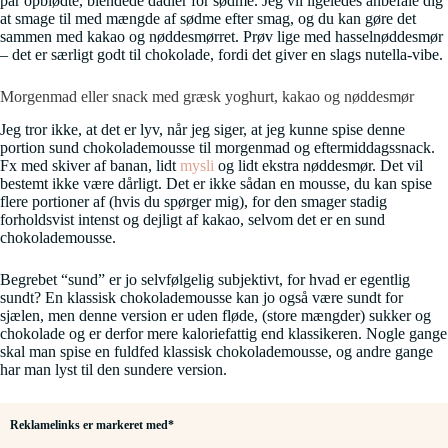
par opblødte, blendede dadler for sødme. Jeg vil ligeledes anbefale dig
at smage til med mængde af sødme efter smag, og du kan gøre det
sammen med kakao og nøddesmørret. Prøv lige med hasselnøddesmør
– det er særligt godt til chokolade, fordi det giver en slags nutella-vibe.
Morgenmad eller snack med græsk yoghurt, kakao og nøddesmør
Jeg tror ikke, at det er lyv, når jeg siger, at jeg kunne spise denne
portion sund chokolademousse til morgenmad og eftermiddagssnack.
Fx med skiver af banan, lidt
mysli
og lidt ekstra nøddesmør. Det vil
bestemt ikke være dårligt. Det er ikke sådan en mousse, du kan spise
flere portioner af (hvis du spørger mig), for den smager stadig
forholdsvist intenst og dejligt af kakao, selvom det er en sund
chokolademousse.
Begrebet “sund” er jo selvfølgelig subjektivt, for hvad er egentlig
sundt? En klassisk chokolademousse kan jo også være sundt for
sjælen, men denne version er uden fløde, (store mængder) sukker og
chokolade og er derfor mere kaloriefattig end klassikeren. Nogle gange
skal man spise en fuldfed klassisk chokolademousse, og andre gange
har man lyst til den sundere version.
Reklamelinks er markeret med*