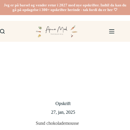
Fortsæt
Jeg er på barsel og vender retur i 2027 med nye opskrifter. Indtil da kan du
til
gå på opdagelse i 300+ opskrifter herinde - tak fordi du er her 🤍
indhold
Opskrift
27, jan, 2025
Sund chokolademousse