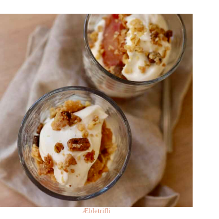
Æbletrifli