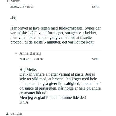
Mette
26/06/2018 / 18:03
SVAR
Hej
Har prøvet at lave retten med fuldkornspasta. Synes der
var måske 1-2 dl vand for meget, smagen var lækker,
men ville nok en anden gang vente med at tilsætte
broccoli til de sidste 5 minutter, det var lidt for kogt.
Anna Bartels
26/06/2018 / 20:26
SVAR
Hej Mette.
Det kan variere alt efter variant af pasta. Jeg er
selv ret vild med, at broccoli’en koger med hele
tiden, da det også giver lidt saftighed, ‘cremethed’
og sauce til pastaretten, når nogle er hele og andre
er smattet lidt ud.
Men jeg er glad for, at du kunne lide det!
Kh A
Sandra