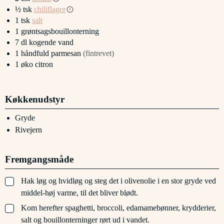
½
tsk
chiliflager
1
tsk
salt
1
grøntsagsbouillonterning
7
dl
kogende vand
1
håndfuld
parmesan
(fintrevet)
1
øko citron
Køkkenudstyr
Gryde
Rivejern
Fremgangsmåde
▢
Hak løg og hvidløg og steg det i olivenolie i en stor gryde ved
middel-høj varme, til det bliver blødt.
▢
Kom herefter spaghetti, broccoli, edamamebønner, krydderier,
salt og bouillonterninger rørt ud i vandet.