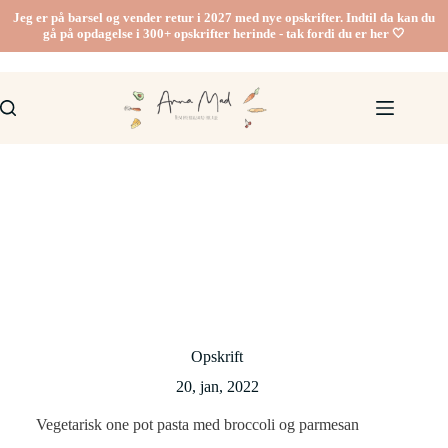
Fortsæt
Jeg er på barsel og vender retur i 2027 med nye opskrifter. Indtil da kan du
til
gå på opdagelse i 300+ opskrifter herinde - tak fordi du er her 🤍
indhold
Opskrift
20, jan, 2022
Vegetarisk one pot pasta med broccoli og parmesan