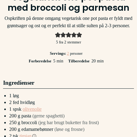
med broccoli og parmesan
Ospkriften på denne omgang vegetarisk one pot pasta er fyldt med
grøntsager og ost og er perfekt til at stille sulten på 2-3 personer.
5
fra
2
stemmer
Servings:
2
personer
minutter
minutter
Forberedelse
5
min
Tilberedelse
20
min
Ingredienser
1
løg
2
fed
hvidløg
1
spsk
olivenolie
200
g
pasta
(gerne spaghetti)
250
g
broccoli
(jeg har brugt buketter fra frost)
200
g
edamamebønner
(løse og frosne)
2
tsk
timian