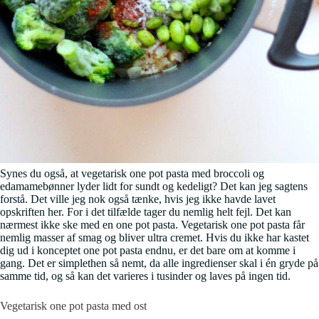
Synes du også, at vegetarisk one pot pasta med broccoli og
edamamebønner lyder lidt for sundt og kedeligt? Det kan jeg sagtens
forstå. Det ville jeg nok også tænke, hvis jeg ikke havde lavet
opskriften her. For i det tilfælde tager du nemlig helt fejl. Det kan
nærmest ikke ske med en one pot pasta. Vegetarisk one pot pasta får
nemlig masser af smag og bliver ultra cremet. Hvis du ikke har kastet
dig ud i konceptet one pot pasta endnu, er det bare om at komme i
gang. Det er simplethen så nemt, da alle ingredienser skal i én gryde på
samme tid, og så kan det varieres i tusinder og laves på ingen tid.
Vegetarisk one pot pasta med ost