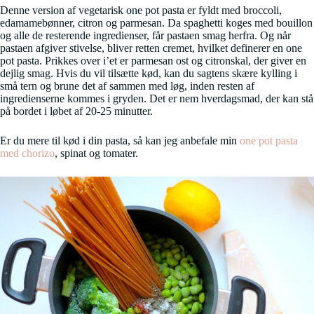
Denne version af vegetarisk one pot pasta er fyldt med broccoli,
edamamebønner, citron og parmesan. Da spaghetti koges med bouillon
og alle de resterende ingredienser, får pastaen smag herfra. Og når
pastaen afgiver stivelse, bliver retten cremet, hvilket definerer en one
pot pasta. Prikkes over i’et er parmesan ost og citronskal, der giver en
dejlig smag. Hvis du vil tilsætte kød, kan du sagtens skære kylling i
små tern og brune det af sammen med løg, inden resten af
ingredienserne kommes i gryden. Det er nem hverdagsmad, der kan stå
på bordet i løbet af 20-25 minutter.
Er du mere til kød i din pasta, så kan jeg anbefale min
one pot pasta
med chorizo
, spinat og tomater.