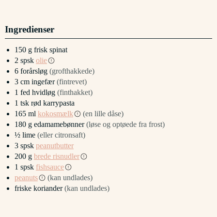
Ingredienser
150
g
frisk spinat
2
spsk
olie
6
forårsløg
(grofthakkede)
3
cm
ingefær
(fintrevet)
1
fed
hvidløg
(finthakket)
1
tsk
rød karrypasta
165
ml
kokosmælk
(en lille dåse)
180
g
edamamebønner
(løse og optøede fra frost)
½
lime
(eller citronsaft)
3
spsk
peanutbutter
200
g
brede risnudler
1
spsk
fishsauce
peanuts
(kan undlades)
friske koriander
(kan undlades)