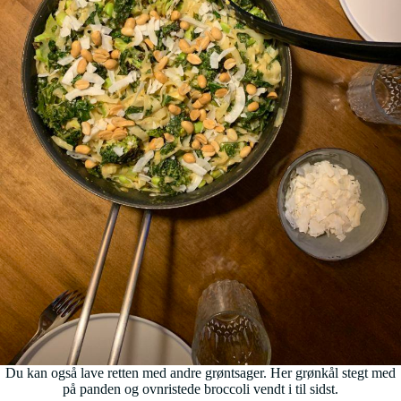
Du kan også lave retten med andre grøntsager. Her grønkål stegt med
på panden og ovnristede broccoli vendt i til sidst.