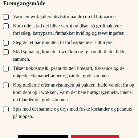
Fremgangsmåde
▢
Varm en wok (alternativt stor pande) op til høj varme.
▢
Kom olie i, lad det blive varmt og tilsæt så grofthakkede
forårsløg, karrypasta, finthakket hvidløg og revet ingefær.
▢
Steg det et par minutter, til forårsløgene er lidt møre.
▢
Skyl spinat og kom det i wokken og rør rundt, til det falder
sammen.
▢
Tilsæt kokosmælk, peanutbutter, limesaft, fisksauce og de
optøede edamamebønner og rør det godt sammen.
▢
Kog nudlerne efter anvisningen på pakken, hæld vandet fra og
kom dem op i wokken. Varm det hele hurtigt igennem, imens
du blander det godt sammen.
▢
Spis med det samme og drys med friske koriander og peanuts
på toppen.