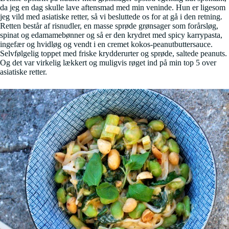
da jeg en dag skulle lave aftensmad med min veninde. Hun er ligesom
jeg vild med asiatiske retter, så vi besluttede os for at gå i den retning.
Retten består af risnudler, en masse sprøde grønsager som forårsløg,
spinat og edamamebønner og så er den krydret med spicy karrypasta,
ingefær og hvidløg og vendt i en cremet kokos-peanutbuttersauce.
Selvfølgelig toppet med friske krydderurter og sprøde, saltede peanuts.
Og det var virkelig lækkert og muligvis røget ind på min top 5 over
asiatiske retter.