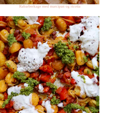
Rabarberkage med marcipan og ricotta