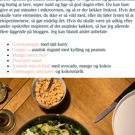
og hurtig at lave, super sund og lige så god dagen efter. Du kan bare
give et par minutter i mikroovnen, og så er der lækker frokost. Hvis der
skulle være elementer, du ikke er så vild med, eller du føler lysten til at
eksperimentere, så gør endelig det. Hvis du skulle være på udkig efter
andre opskrifter inspireret af det asiatiske køkken, så har jeg allerede
flere liggende på bloggen. Jeg kan blandt andet anbefale:
Græskarsuppe
med rød karry
Congee
– asiatisk risgrød med kylling og peanuts
Mango sticky rice
Thai beef salad
Asiatisk rejecocktail
med avocado, mango og kokos
Grøntsager i rød karry
og kokosmælk