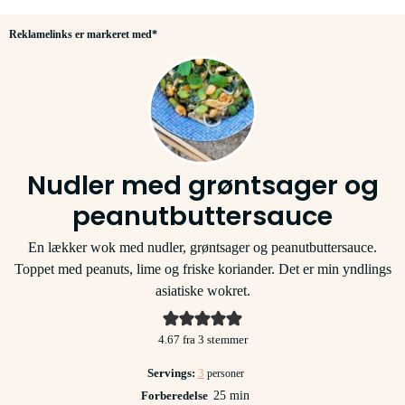
Reklamelinks er markeret med*
Nudler med grøntsager og
peanutbuttersauce
En lækker wok med nudler, grøntsager og peanutbuttersauce.
Toppet med peanuts, lime og friske koriander. Det er min yndlings
asiatiske wokret.
4.67
fra
3
stemmer
Servings:
3
personer
minutter
Forberedelse
25
min