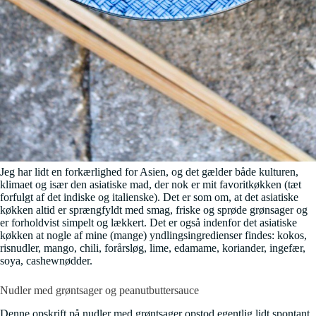
Jeg har lidt en forkærlighed for Asien, og det gælder både kulturen,
klimaet og især den asiatiske mad, der nok er mit favoritkøkken (tæt
forfulgt af det indiske og italienske). Det er som om, at det asiatiske
køkken altid er sprængfyldt med smag, friske og sprøde grønsager og
er forholdvist simpelt og lækkert. Det er også indenfor det asiatiske
køkken at nogle af mine (mange) yndlingsingredienser findes: kokos,
risnudler, mango, chili, forårsløg, lime, edamame, koriander, ingefær,
soya, cashewnødder.
Nudler med grøntsager og peanutbuttersauce
Denne opskrift på nudler med grøntsager opstod egentlig lidt spontant,