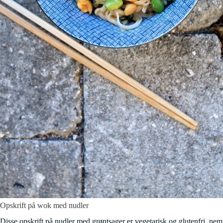
Opskrift på wok med nudler
Disse opskrift på nudler med grøntsager er vegetarisk og glutenfri, nem