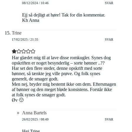
08/12/2024 / 10:46
SVAR
Ejj så dejligt at høre! Tak for din kommentar.
Kh Anna
Trine
17/02/2025 / 21:35
SVAR
Har glædet mig til at lave disse romkugler. Synes dog
opskriften er noget besynderlig – sorte bønner ..??
Har set den flere steder, denne opskrift med sorte
bønner, så tænkte jeg ville prøve. Og folk synes
generelt, de smager godt.
Men nej, bryder mig bestemt ikke om dem. Eftersmagen
af bønner og den meget bløde konsistens. Forstår ikke
at folk synes de smager godt.
Øv 🙂
Anna Bartels
26/02/2025 / 08:49
SVAR
Hej Trine