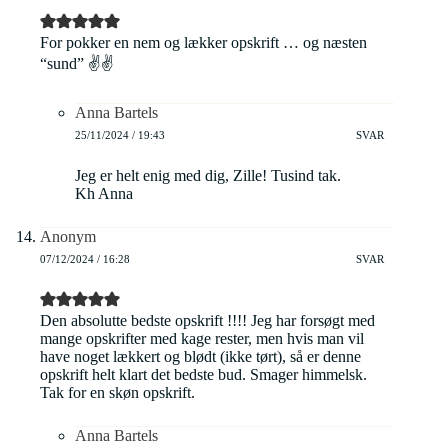
For pokker en nem og lækker opskrift … og næsten
“sund” ✌️✌️
Anna Bartels
25/11/2024 / 19:43
SVAR
Jeg er helt enig med dig, Zille! Tusind tak.
Kh Anna
Anonym
07/12/2024 / 16:28
SVAR
Den absolutte bedste opskrift !!!! Jeg har forsøgt med
mange opskrifter med kage rester, men hvis man vil
have noget lækkert og blødt (ikke tørt), så er denne
opskrift helt klart det bedste bud. Smager himmelsk.
Tak for en skøn opskrift.
Anna Bartels