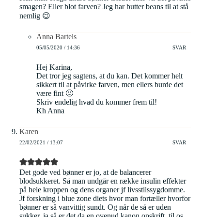
smagen? Eller blot farven? Jeg har butter beans til at stå
nemlig 😉
Anna Bartels
05/05/2020 / 14:36
SVAR
Hej Karina,
Det tror jeg sagtens, at du kan. Det kommer helt
sikkert til at påvirke farven, men ellers burde det
være fint 🙂
Skriv endelig hvad du kommer frem til!
Kh Anna
Karen
22/02/2021 / 13:07
SVAR
Det gode ved bønner er jo, at de balancerer
blodsukkeret. Så man undgår en række insulin effekter
på hele kroppen og dens organer jf livsstilssygdomme.
Jf forskning i blue zone diets hvor man fortæller hvorfor
bønner er så vanvittig sundt. Og når de så er uden
sukker, ja så er det da en ovenud kanon opskrift, til os