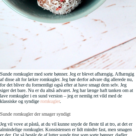
Sunde romkugler med sorte bønner. Jeg er blevet afhængig. Afhængig
af disse alt for lækre romkugler. Jeg bør derfor advare dig allerede nu,
for det bliver du formentligt også efter at have smagt dem selv. Jeg
siger det bare. Nu er du altså advaret. Jeg har længe haft tanken om at
lave romkugler i en sund version – jeg er nemlig ret vild med de
klassiske og syndige
romkugler
.
Sunde romkugler der smager syndigt
Jeg vil vove at påstå, at du vil kunne snyde de fleste til at tro, at det er
almindelige romkugler. Konsistensen er lidt mindre fast, men smagen
er der. Og så består de af lutter sunde ting som sorte bønner, dadler,