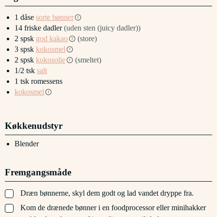
1
dåse
sorte bønner
14
friske dadler
(uden sten (juicy dadler))
2
spsk
god kakao
(store)
3
spsk
kokosmel
2
spsk
kokosolie
(smeltet)
1/2
tsk
salt
1
tsk
romessens
kokosmel
Køkkenudstyr
Blender
Fremgangsmåde
▢
Dræn bønnerne, skyl dem godt og lad vandet dryppe fra.
▢
Kom de drænede bønner i en foodprocessor eller minihakker