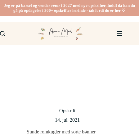
Fortsæt
Jeg er på barsel og vender retur i 2027 med nye opskrifter. Indtil da kan du
til
gå på opdagelse i 300+ opskrifter herinde - tak fordi du er her 🤍
indhold
Opskrift
14, jul, 2021
Sunde romkugler med sorte bønner