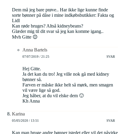
Dem må jeg bare prøve.. Har ikke lige kunne finde
sorte bønner på dåse i mine indkøbsbutikker: Fakta og
Lidl
Kan røde bruges? Altså kidneybeans?
Glæder mig til dit svar så jeg kan komme igang..
Mvh Gitte 😊
Anna Bartels
07/07/2019 / 21:25
SVAR
Hej Gitte.
Ja det kan du tro! Jeg ville nok gå med kidney
bønner så.
Farven er måske ikke helt så mørk, men smagen
vil være lige så god.
Jeg håber, at du vil elske dem 🙂
Kh Anna
Karina
05/05/2020 / 13:51
SVAR
Kan man bruge andre bønner istedet eller vil det påvirke