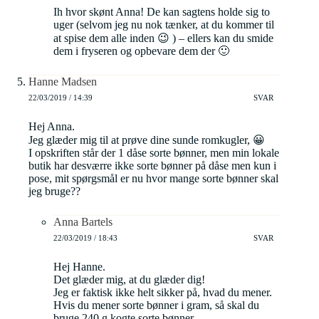
Ih hvor skønt Anna! De kan sagtens holde sig to
uger (selvom jeg nu nok tænker, at du kommer til
at spise dem alle inden 😉 ) – ellers kan du smide
dem i fryseren og opbevare dem der 🙂
Hanne Madsen
22/03/2019 / 14:39
SVAR
Hej Anna.
Jeg glæder mig til at prøve dine sunde romkugler, 😀
I opskriften står der 1 dåse sorte bønner, men min lokale
butik har desværre ikke sorte bønner på dåse men kun i
pose, mit spørgsmål er nu hvor mange sorte bønner skal
jeg bruge??
Anna Bartels
22/03/2019 / 18:43
SVAR
Hej Hanne.
Det glæder mig, at du glæder dig!
Jeg er faktisk ikke helt sikker på, hvad du mener.
Hvis du mener sorte bønner i gram, så skal du
bruge 240 g kogte sorte bønner.