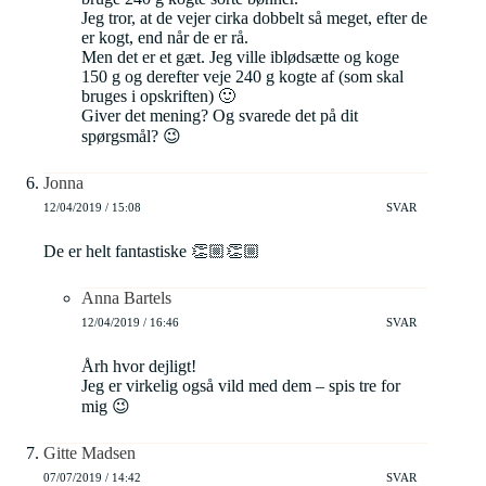
Jeg tror, at de vejer cirka dobbelt så meget, efter de
er kogt, end når de er rå.
Men det er et gæt. Jeg ville iblødsætte og koge
150 g og derefter veje 240 g kogte af (som skal
bruges i opskriften) 🙂
Giver det mening? Og svarede det på dit
spørgsmål? 😉
Jonna
12/04/2019 / 15:08
SVAR
De er helt fantastiske 👏🏼👏🏼
Anna Bartels
12/04/2019 / 16:46
SVAR
Årh hvor dejligt!
Jeg er virkelig også vild med dem – spis tre for
mig 😉
Gitte Madsen
07/07/2019 / 14:42
SVAR