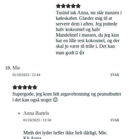
Tusind tak Anna, nu står massen i
køleskabet. Glæder mig til at
servere dem i aften. Jeg puttede
halv kokosmel og halv
Mandelmel i massen, da jeg kun
har en lille rest kokosmel, og der
skal jo være til trille i. Det kan
man godt☺️👍
Mie
01/10/2025 / 12:44
SVAR
Supergode, jeg kom lidt argavehonning og peanutbutter
i det kan også noget 😉
Anna Bartels
01/10/2025 / 13:50
SVAR
Mmh det lyder heller ikke helt dårligt, Mie.
Kh Anna