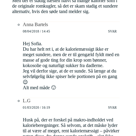
Men der er stadig næsten halvt så mange kalorier som i
de originale romkugler, så det er skam stadig et sundere
alternativ, hvis den søde tand melder sig.
Anna Bartels
08/04/2018 / 14:45
SVAR
Hej Sofia.
Du har helt ret i, at de kaloriemæssigt ikke er
meget sundere, men de er til gengæld fyldt med en
masse af gode ting for din krop som bønner,
kokosolie og naturligt sukker fra dadlerne.
Jeg vil derfor sige, at de er sunde. Så længe at du
selvfølgelig ikke spiser hele portionen på en gang
😉
Alt med måde 🙂
L.G
01/03/2020 / 16:19
SVAR
Husk på, der er forskel på makro-indholdet ved
kalorieberegninger. Så selvom, at det måske lyder
til at være af meget, rent kaloriemæssigt – påvirker