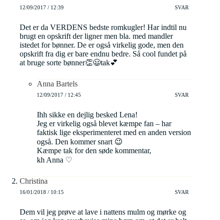
12/09/2017 / 12:39
SVAR
Det er da VERDENS bedste romkugler! Har indtil nu
brugt en opskrift der ligner men bla. med mandler
istedet for bønner. De er også virkelig gode, men den
opskrift fra dig er bare endnu bedre. Så cool fundet på
at bruge sorte bønner👏😃tak💕
Anna Bartels
12/09/2017 / 12:45
SVAR
Ihh sikke en dejlig besked Lena!
Jeg er virkelig også blevet kæmpe fan – har
faktisk lige eksperimenteret med en anden version
også. Den kommer snart 😉
Kæmpe tak for den søde kommentar,
kh Anna ♡
Christina
16/01/2018 / 10:15
SVAR
Dem vil jeg prøve at lave i nattens mulm og mørke og