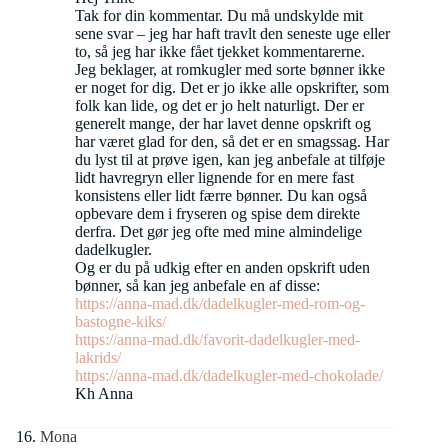
Tak for din kommentar. Du må undskylde mit
sene svar – jeg har haft travlt den seneste uge eller
to, så jeg har ikke fået tjekket kommentarerne.
Jeg beklager, at romkugler med sorte bønner ikke
er noget for dig. Det er jo ikke alle opskrifter, som
folk kan lide, og det er jo helt naturligt. Der er
generelt mange, der har lavet denne opskrift og
har været glad for den, så det er en smagssag. Har
du lyst til at prøve igen, kan jeg anbefale at tilføje
lidt havregryn eller lignende for en mere fast
konsistens eller lidt færre bønner. Du kan også
opbevare dem i fryseren og spise dem direkte
derfra. Det gør jeg ofte med mine almindelige
dadelkugler.
Og er du på udkig efter en anden opskrift uden
bønner, så kan jeg anbefale en af disse:
https://anna-mad.dk/dadelkugler-med-rom-og-
bastogne-kiks/
https://anna-mad.dk/favorit-dadelkugler-med-
lakrids/
https://anna-mad.dk/dadelkugler-med-chokolade/
Kh Anna
Mona