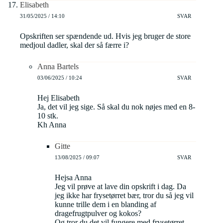
Elisabeth
31/05/2025 / 14:10
SVAR
Opskriften ser spændende ud. Hvis jeg bruger de store
medjoul dadler, skal der så færre i?
Anna Bartels
03/06/2025 / 10:24
SVAR
Hej Elisabeth
Ja, det vil jeg sige. Så skal du nok nøjes med en 8-
10 stk.
Kh Anna
Gitte
13/08/2025 / 09:07
SVAR
Hejsa Anna
Jeg vil prøve at lave din opskrift i dag. Da
jeg ikke har frysetørret bær, tror du så jeg vil
kunne trille dem i en blanding af
dragefrugtpulver og kokos?
Og tror du det vil fungere med frysetørret