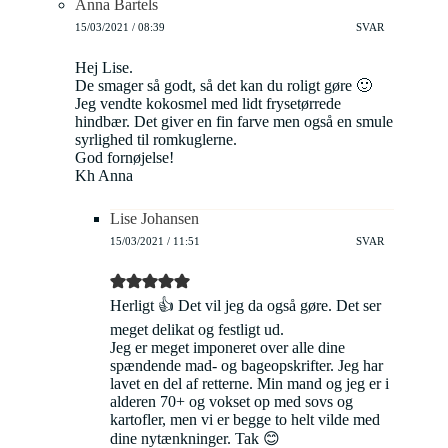
Anna Bartels
15/03/2021 / 08:39
SVAR
Hej Lise.
De smager så godt, så det kan du roligt gøre 🙂
Jeg vendte kokosmel med lidt frysetørrede
hindbær. Det giver en fin farve men også en smule
syrlighed til romkuglerne.
God fornøjelse!
Kh Anna
Lise Johansen
15/03/2021 / 11:51
SVAR
Herligt 👍 Det vil jeg da også gøre. Det ser
meget delikat og festligt ud.
Jeg er meget imponeret over alle dine
spændende mad- og bageopskrifter. Jeg har
lavet en del af retterne. Min mand og jeg er i
alderen 70+ og vokset op med sovs og
kartofler, men vi er begge to helt vilde med
dine nytænkninger. Tak 😊