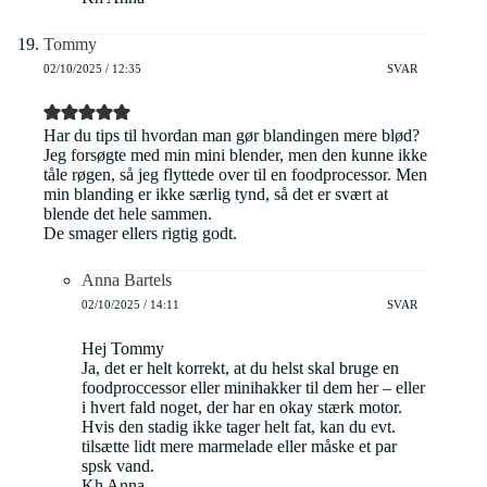
Tommy
02/10/2025 / 12:35
SVAR
Har du tips til hvordan man gør blandingen mere blød?
Jeg forsøgte med min mini blender, men den kunne ikke
tåle røgen, så jeg flyttede over til en foodprocessor. Men
min blanding er ikke særlig tynd, så det er svært at
blende det hele sammen.
De smager ellers rigtig godt.
Anna Bartels
02/10/2025 / 14:11
SVAR
Hej Tommy
Ja, det er helt korrekt, at du helst skal bruge en
foodproccessor eller minihakker til dem her – eller
i hvert fald noget, der har en okay stærk motor.
Hvis den stadig ikke tager helt fat, kan du evt.
tilsætte lidt mere marmelade eller måske et par
spsk vand.
Kh Anna