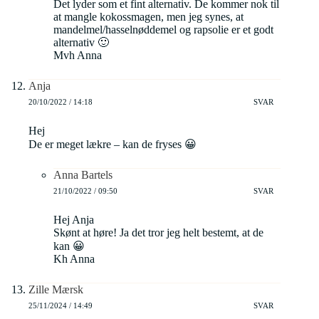
Det lyder som et fint alternativ. De kommer nok til
at mangle kokossmagen, men jeg synes, at
mandelmel/hasselnøddemel og rapsolie er et godt
alternativ 🙂
Mvh Anna
Anja
20/10/2022 / 14:18
SVAR
Hej
De er meget lækre – kan de fryses 😀
Anna Bartels
21/10/2022 / 09:50
SVAR
Hej Anja
Skønt at høre! Ja det tror jeg helt bestemt, at de
kan 😀
Kh Anna
Zille Mærsk
25/11/2024 / 14:49
SVAR