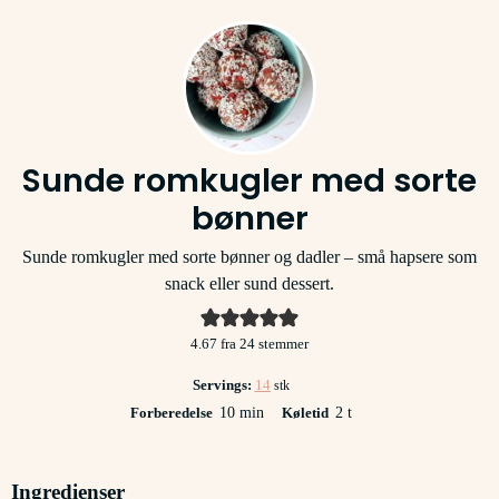
Sunde romkugler med sorte
bønner
Sunde romkugler med sorte bønner og dadler – små hapsere som
snack eller sund dessert.
4.67
fra
24
stemmer
Servings:
14
stk
minutter
timer
Forberedelse
10
min
Køletid
2
t
Ingredienser