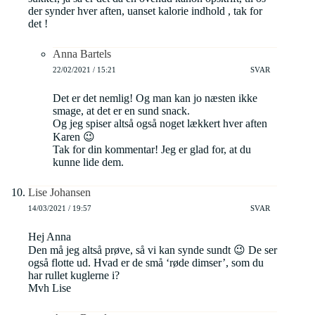
der synder hver aften, uanset kalorie indhold , tak for
det !
Anna Bartels
22/02/2021 / 15:21
SVAR
Det er det nemlig! Og man kan jo næsten ikke
smage, at det er en sund snack.
Og jeg spiser altså også noget lækkert hver aften
Karen 😉
Tak for din kommentar! Jeg er glad for, at du
kunne lide dem.
Lise Johansen
14/03/2021 / 19:57
SVAR
Hej Anna
Den må jeg altså prøve, så vi kan synde sundt 😉 De ser
også flotte ud. Hvad er de små ‘røde dimser’, som du
har rullet kuglerne i?
Mvh Lise