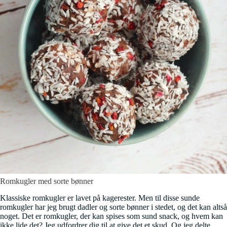
Romkugler med sorte bønner
Klassiske romkugler er lavet på kagerester. Men til disse sunde
romkugler har jeg brugt dadler og sorte bønner i stedet, og det kan altså
noget. Det er romkugler, der kan spises som sund snack, og hvem kan
ikke lide det? Jeg udfordrer dig til at give det et skud. Og jeg delte