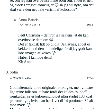
se, om jeg kan overbevise mine børn om, at det er helt
og aldeles “ægte” romkugler 😉 så jeg vil høre, om det
skal være den neutrale variant af kokosolie?
Anna Bartels
16/01/2018 / 10:17
SVAR
Fedt Christina – det tror jeg sagtens, at du kan
overbevise dem om 😉
Det er faktisk lidt op til dig. Jeg synes, at det er
lækkert med den almindelige, fordi jeg godt kan
lide smagen af kokos 🙂
Håber I kan lide dem!
Kh Anna
Sofia
07/04/2018 / 22:03
SVAR
Godt alternativ til de originale romkugler, men vil bare
lige mine folk om, at bare fordi det kaldes “sunde”
romkugler, så er kalorieindholdet altså stadig 133 kcal
pr. romkugle, hvis man har lavet til 14 portioner. Så alt
med måde 🙂