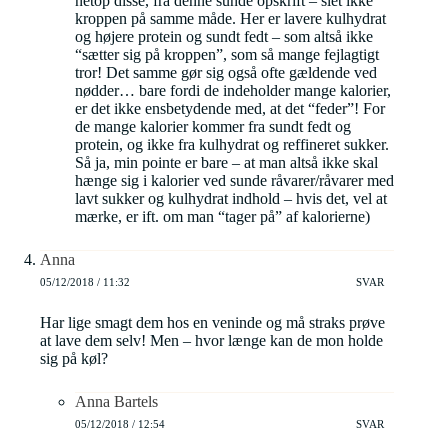
netop disse, fra denne sunde opskrift – slet ikke
kroppen på samme måde. Her er lavere kulhydrat
og højere protein og sundt fedt – som altså ikke
“sætter sig på kroppen”, som så mange fejlagtigt
tror! Det samme gør sig også ofte gældende ved
nødder… bare fordi de indeholder mange kalorier,
er det ikke ensbetydende med, at det “feder”! For
de mange kalorier kommer fra sundt fedt og
protein, og ikke fra kulhydrat og reffineret sukker.
Så ja, min pointe er bare – at man altså ikke skal
hænge sig i kalorier ved sunde råvarer/råvarer med
lavt sukker og kulhydrat indhold – hvis det, vel at
mærke, er ift. om man “tager på” af kalorierne)
Anna
05/12/2018 / 11:32
SVAR
Har lige smagt dem hos en veninde og må straks prøve
at lave dem selv! Men – hvor længe kan de mon holde
sig på køl?
Anna Bartels
05/12/2018 / 12:54
SVAR