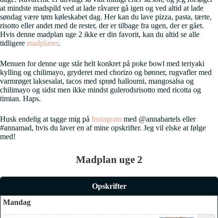
at mindste madspild ved at lade råvarer gå igen og ved altid at lade
søndag være tøm køleskabet dag. Her kan du lave pizza, pasta, tærte,
risotto eller andet med de rester, der er tilbage fra ugen, der er gået.
Hvis denne madplan uge 2 ikke er din favorit, kan du altid se alle
tidligere
madplaner
.
Menuen for denne uge står helt konkret på poke bowl med teriyaki
kylling og chilimayo, gryderet med chorizo og bønner, rugvafler med
varmrøget laksesalat, tacos med sprød halloumi, mangosalsa og
chilimayo og sidst men ikke mindst gulerodsrisotto med ricotta og
timian. Haps.
Husk endelig at tagge mig på
Instagram
med @annabartels eller
#annamad, hvis du laver en af mine opskrifter. Jeg vil elske at følge
med!
Madplan uge 2
Opskrifter
Mandag