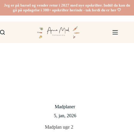
Fortsæt
Jeg er på barsel og vender retur i 2027 med nye opskrifter. Indtil da kan du
til
gå på opdagelse i 300+ opskrifter herinde - tak fordi du er her 🤍
indhold
Madplaner
5, jan, 2026
Madplan uge 2