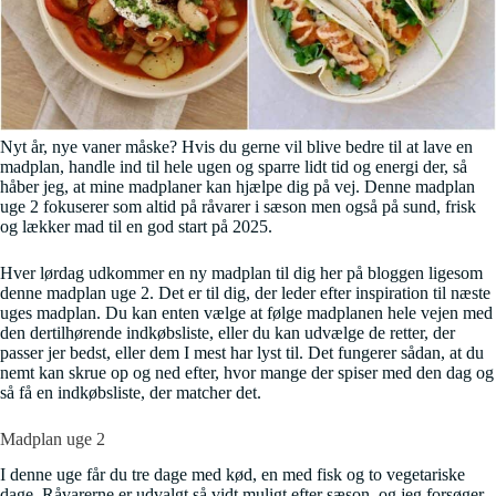
Nyt år, nye vaner måske? Hvis du gerne vil blive bedre til at lave en
madplan, handle ind til hele ugen og sparre lidt tid og energi der, så
håber jeg, at mine madplaner kan hjælpe dig på vej. Denne madplan
uge 2 fokuserer som altid på råvarer i sæson men også på sund, frisk
og lækker mad til en god start på 2025.
Hver lørdag udkommer en ny madplan til dig her på bloggen ligesom
denne madplan uge 2. Det er til dig, der leder efter inspiration til næste
uges madplan. Du kan enten vælge at følge madplanen hele vejen med
den dertilhørende indkøbsliste, eller du kan udvælge de retter, der
passer jer bedst, eller dem I mest har lyst til. Det fungerer sådan, at du
nemt kan skrue op og ned efter, hvor mange der spiser med den dag og
så få en indkøbsliste, der matcher det.
Madplan uge 2
I denne uge får du tre dage med kød, en med fisk og to vegetariske
dage. Råvarerne er udvalgt så vidt muligt efter sæson, og jeg forsøger