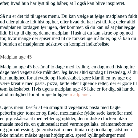
efter, hvad hun har lyst til og håber, at I også kan blive inspireret.
Så nu er det tid til ugens menu. Du kan vælge at følge madplanen fuldt
ud eller plukke lidt hist og her, efter hvad du har lyst til. Jeg deler altid
madplanen lørdagen før ugen, der kommer, så du kan nå at planlægge
lidt. Et tip til dig og denne madplan: Husk at du kan skrue op og ned
for, hvor mange der spiser med til de forskellige måltider, og så kan du
i bunden af madplanen udskrive en komplet indkøbsliste.
Madplan uge 45
Madplan uge 45 består af to dage med kylling, en dag med fisk og tre
dage med vegetariske måltider. Jeg laver altid søndag til restedag, så du
har mulighed for at rydde op i køleskabet, gøre klar til en ny uge og
være kreativ med pasta, pizza, tærte eller lignende retter, der er gode til
tøm køleskabet. Hvis ugens madplan uge 45 ikke er for dig, så har du
altid mulighed for at bruge tidligere
madplaner
.
Ugens menu består af en smagfuld vegetarisk pasta med bagte
peberfrugter, tomater og fløde, mexicanske fyldte søde kartofler med
en grønskålssalat med æbler og nødder, den indiske chicken tikka
masala med ris, en quinoasalat med varmrøget laks, edamamebønner
og gomadressing, gulerodsrisotto med timian og ricotta og sidst men
ikke mindst, måske ugens højdepunkt, sprød kyllingeburger med