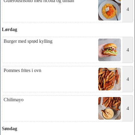
Gulerodsrisotto med ricotta og timian
4
Lørdag
Burger med sprød kylling
4
Pommes frites i ovn
4
Chilimayo
4
Søndag