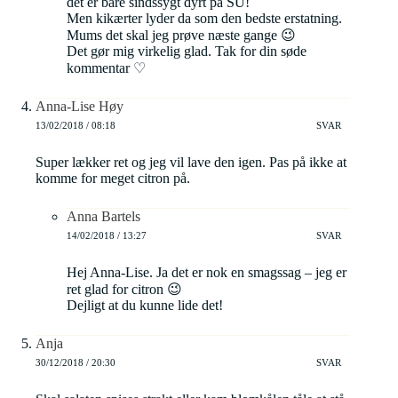
det er bare sindssygt dyrt på SU!
Men kikærter lyder da som den bedste erstatning.
Mums det skal jeg prøve næste gange 😉
Det gør mig virkelig glad. Tak for din søde
kommentar ♡
Anna-Lise Høy
13/02/2018 / 08:18
SVAR
Super lækker ret og jeg vil lave den igen. Pas på ikke at
komme for meget citron på.
Anna Bartels
14/02/2018 / 13:27
SVAR
Hej Anna-Lise. Ja det er nok en smagssag – jeg er
ret glad for citron 😉
Dejligt at du kunne lide det!
Anja
30/12/2018 / 20:30
SVAR