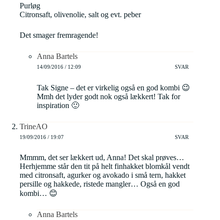
Purløg
Citronsaft, olivenolie, salt og evt. peber
Det smager fremragende!
Anna Bartels
14/09/2016 / 12:09
SVAR
Tak Signe – det er virkelig også en god kombi 😉
Mmh det lyder godt nok også lækkert! Tak for
inspiration 🙂
TrineAO
19/09/2016 / 19:07
SVAR
Mmmm, det ser lækkert ud, Anna! Det skal prøves…
Herhjemme står den tit på helt finhakket blomkål vendt
med citronsaft, agurker og avokado i små tern, hakket
persille og hakkede, ristede mangler… Også en god
kombi… 😊
Anna Bartels