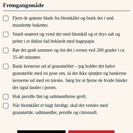
Fremgangsmåde
▢
Fjern de grønne blade fra blomkålet og bræk det i små
mundrette buketter.
▢
Smelt smørret og vend det med blomkål og et drys salt og
peber i et ildfast fad beklædt med bagepapir.
▢
Rør det godt sammen og rist det i ovnen ved 200 grader i ca
35-40 minutter.
▢
Bank kernerne ud af granatæblet – jeg holder det halve
granatæble med en pose om, så det ikke sprøjter og bankerne
kernerne ud med en træske. Sørg for at fjerne de hvide hinder
der også lander i posen.
▢
Hak persille fint og saltmandlerne groft.
▢
Når blomkålet er bagt færdigt, skal det vendes med
granatæble, saltmandler, persille og citronsaft.