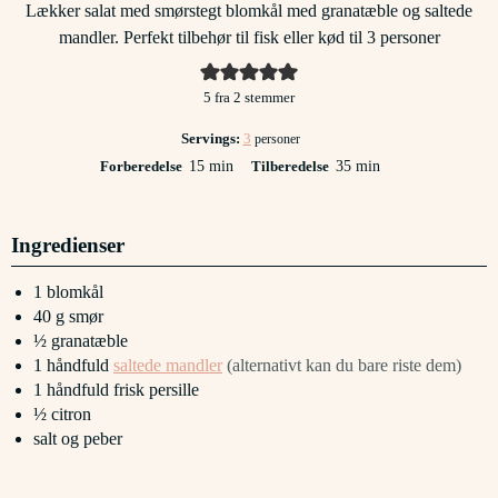
Lækker salat med smørstegt blomkål med granatæble og saltede
mandler. Perfekt tilbehør til fisk eller kød til 3 personer
5
fra
2
stemmer
Servings:
3
personer
minutter
minutter
Forberedelse
15
min
Tilberedelse
35
min
Ingredienser
1
blomkål
40
g
smør
½
granatæble
1
håndfuld
saltede mandler
(alternativt kan du bare riste dem)
1
håndfuld
frisk persille
½
citron
salt og peber