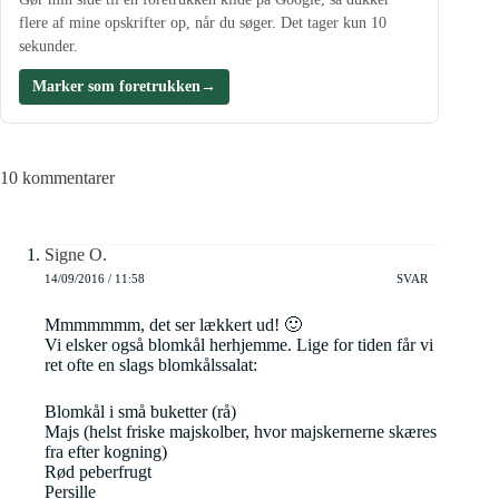
flere af mine opskrifter op, når du søger. Det tager kun 10
sekunder.
Marker som foretrukken
→
10 kommentarer
Signe O.
14/09/2016 / 11:58
SVAR
Mmmmmmm, det ser lækkert ud! 🙂
Vi elsker også blomkål herhjemme. Lige for tiden får vi
ret ofte en slags blomkålssalat:
Blomkål i små buketter (rå)
Majs (helst friske majskolber, hvor majskernerne skæres
fra efter kogning)
Rød peberfrugt
Persille