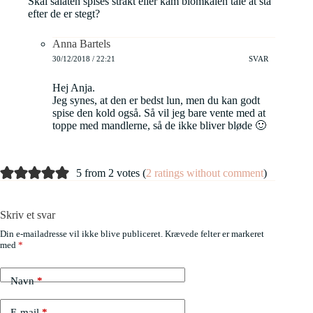
Skal salaten spises strakt eller kam blomkålen tåle at stå
efter de er stegt?
Anna Bartels
30/12/2018 / 22:21
SVAR
Hej Anja.
Jeg synes, at den er bedst lun, men du kan godt
spise den kold også. Så vil jeg bare vente med at
toppe med mandlerne, så de ikke bliver bløde 🙂
5 from 2 votes (
2 ratings without comment
)
Skriv et svar
Din e-mailadresse vil ikke blive publiceret.
Krævede felter er markeret
med
*
Navn
*
E-mail
*