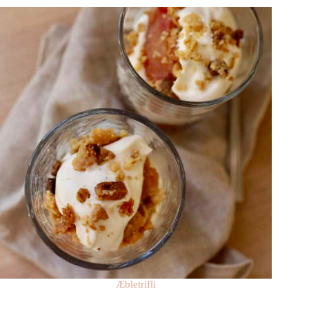
Æbletrifli