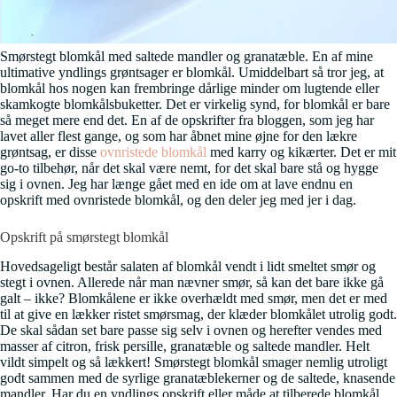
Smørstegt blomkål med saltede mandler og granatæble. En af mine
ultimative yndlings grøntsager er blomkål. Umiddelbart så tror jeg, at
blomkål hos nogen kan frembringe dårlige minder om lugtende eller
skamkogte blomkålsbuketter. Det er virkelig synd, for blomkål er bare
så meget mere end det. En af de opskrifter fra bloggen, som jeg har
lavet aller flest gange, og som har åbnet mine øjne for den lækre
grøntsag, er disse
ovnristede blomkål
med karry og kikærter. Det er mit
go-to tilbehør, når det skal være nemt, for det skal bare stå og hygge
sig i ovnen. Jeg har længe gået med en ide om at lave endnu en
opskrift med ovnristede blomkål, og den deler jeg med jer i dag.
Opskrift på smørstegt blomkål
Hovedsageligt består salaten af blomkål vendt i lidt smeltet smør og
stegt i ovnen. Allerede når man nævner smør, så kan det bare ikke gå
galt – ikke? Blomkålene er ikke overhældt med smør, men det er med
til at give en lækker ristet smørsmag, der klæder blomkålet utrolig godt.
De skal sådan set bare passe sig selv i ovnen og herefter vendes med
masser af citron, frisk persille, granatæble og saltede mandler. Helt
vildt simpelt og så lækkert! Smørstegt blomkål smager nemlig utroligt
godt sammen med de syrlige granatæblekerner og de saltede, knasende
mandler. Har du en yndlings opskrift eller måde at tilberede blomkål