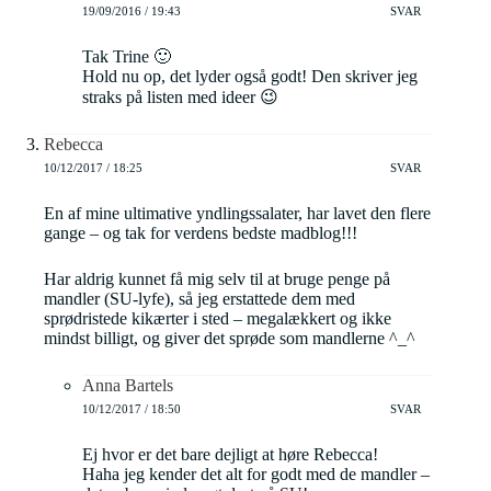
19/09/2016 / 19:43
SVAR
Tak Trine 🙂
Hold nu op, det lyder også godt! Den skriver jeg
straks på listen med ideer 😉
Rebecca
10/12/2017 / 18:25
SVAR
En af mine ultimative yndlingssalater, har lavet den flere
gange – og tak for verdens bedste madblog!!!
Har aldrig kunnet få mig selv til at bruge penge på
mandler (SU-lyfe), så jeg erstattede dem med
sprødristede kikærter i sted – megalækkert og ikke
mindst billigt, og giver det sprøde som mandlerne ^_^
Anna Bartels
10/12/2017 / 18:50
SVAR
Ej hvor er det bare dejligt at høre Rebecca!
Haha jeg kender det alt for godt med de mandler –