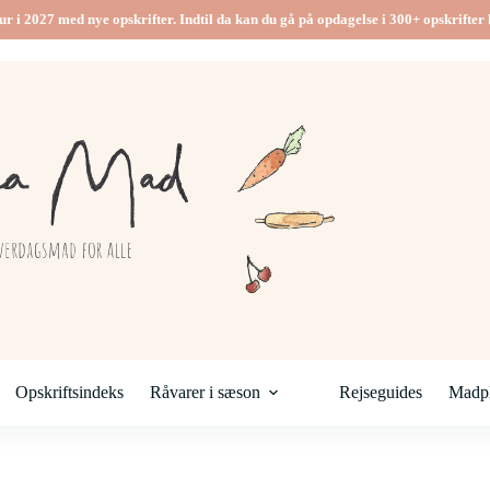
ur i 2027 med nye opskrifter. Indtil da kan du gå på opdagelse i 300+ opskrifter h
Opskriftsindeks
Råvarer i sæson
Rejseguides
Madpl