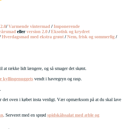
 2.0
/
Varmende vintermad
/
Imponerende
erårsmad
eller
version 2.0
/
Eksotisk og krydret
/
Hverdagsmad med ekstra grønt
/
Nem, frisk og sommerlig
/
 til at række lidt længere, og så smager det skønt.
e kyllingenuggets
vendt i havregryn og rasp.
.
er det oven i købet insta venligt. Vær opmærksom på at du skal lave
an
. Serveret med en sprød
spidskålssalat med æble og