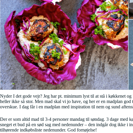
Nyder I det gode vejr? Jeg har pt. minimum lyst til at stå i køkkenet og
heller ikke så stor. Men mad skal vi jo have, og her er en madplan god t
overskue. I dag får i en madplan med inspiration til nem og sund aften
Der er som altid mad til 3-4 personer mandag til søndag. 3 dage med kød
sneget et bud på en sød sag med nedenunder – den indgår dog ikke i in
tilhørende indkøbsliste nedenunder. God fornøjelse!