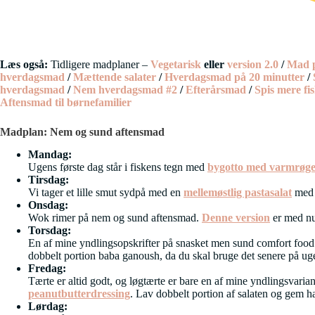
Læs også:
Tidligere madplaner –
Vegetarisk
eller
version 2.0
/
Mad p
hverdagsmad
/
Mættende salater
/
Hverdagsmad på 20 minutter
/
hverdagsmad
/
Nem hverdagsmad #2
/
Efterårsmad
/
Spis mere fi
Aftensmad til børnefamilier
Madplan: Nem og sund aftensmad
Mandag:
Ugens første dag står i fiskens tegn med
bygotto med varmrøget
Tirsdag:
Vi tager et lille smut sydpå med en
mellemøstlig pastasalat
med l
Onsdag:
Wok rimer på nem og sund aftensmad.
Denne version
er med nu
Torsdag:
En af mine yndlingsopskrifter på snasket men sund comfort foo
dobbelt portion baba ganoush, da du skal bruge det senere på ug
Fredag:
Tærte er altid godt, og løgtærte er bare en af mine yndlingsvari
peanutbutterdressing
. Lav dobbelt portion af salaten og gem ha
Lørdag: