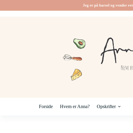
Fortsæt
Jeg er på barsel og vender ret
til
indhold
Forside
Hvem er Anna?
Opskrifter