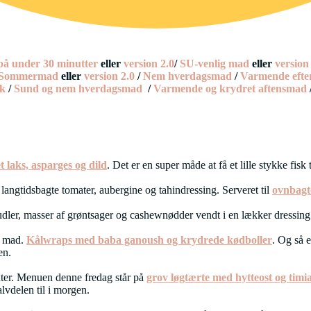
å under 30 minutter
eller
version 2.0
/
SU-venlig mad
eller
version
Sommermad
eller
version 2.0
/
Nem hverdagsmad
/
Varmende eft
sk
/
Sund og nem hverdagsmad
/
Varmende og krydret aftensmad
 laks, asparges og dild
. Det er en super måde at få et lille stykke fisk
angtidsbagte tomater, aubergine og tahindressing. Serveret til
ovnbagt
dler, masser af grøntsager og cashewnødder vendt i en lækker dressing
d mad.
Kålwraps med baba ganoush og krydrede kødboller
. Og så 
en.
anter. Menuen denne fredag står på
grov løgtærte med hytteost og timi
lvdelen til i morgen.