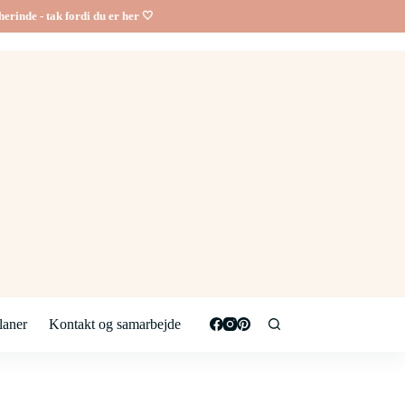
erinde - tak fordi du er her 🤍
aner
Kontakt og samarbejde