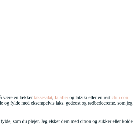
så være en lækker
laksesalat
,
falafler
og tatziki eller en rest
chili con
e og fylde med eksempelvis laks, gedeost og rødbedecreme, som jeg
fylde, som du plejer. Jeg elsker dem med citron og sukker eller kolde