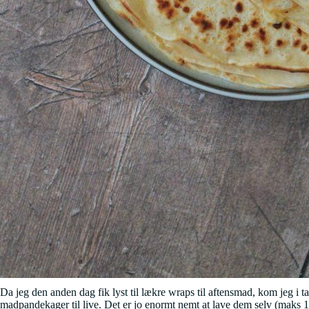
Da jeg den anden dag fik lyst til lækre wraps til aftensmad, kom jeg i t
madpandekager til live. Det er jo enormt nemt at lave dem selv (maks 1