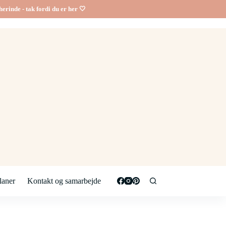
erinde - tak fordi du er her 🤍
aner
Kontakt og samarbejde