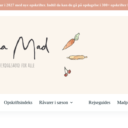
ur i 2027 med nye opskrifter. Indtil da kan du gå på opdagelse i 300+ opskrifter h
Opskriftsindeks
Råvarer i sæson
Rejseguides
Madpl