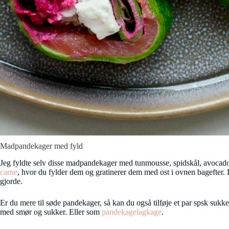
Madpandekager med fyld
Jeg fyldte selv disse madpandekager med tunmousse, spidskål, avocado
carne
, hvor du fylder dem og gratinerer dem med ost i ovnen bagefte
gjorde.
Er du mere til søde pandekager, så kan du også tilføje et par spsk suk
med smør og sukker. Eller som
pandekagelagkage
.