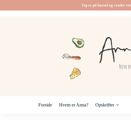
Fortsæt
Jeg er på barsel og vender ret
til
indhold
Forside
Hvem er Anna?
Opskrifter