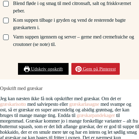
▢
Blend fløde i og smag til med citronsaft, salt og friskkværnet
peber.
▢
Kom suppen tilbage i gryden og vend de resterende bagte
græskartern i.
▢
Varm suppen igennem og server – gerne med cremefraiche og
croutoner (se note) til.
Udskriv opskrift
Gem på Pinterest
Opskrift med græskar
Jeg kan næsten ikke få nok opskrifter med græskar. Om det er
græskarisotto
med salviepesto eller
græskarlasagne
med svampe og
ost, så er græskar en super anvendelig og alsidig grøntsag, der kan
bruges til mange mange ting. Endda til
græskarpandekager
til
morgenmad. Græskar kommer jo i mange forskellige varianter – alt fra
butternut squash, som er det lidt aflange græskar, der er god til suppe til
hokkaido, der er en smule mere tør og har en intens og let sødlig smag
af græskar og kan bages til fritter i ovnen. Det er nærmest kun