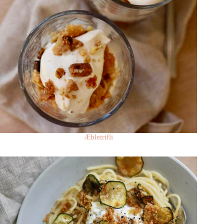
Æbletrifli