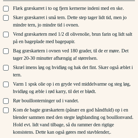
▢
Flæk græskarret i to og fjern kernerne indeni med en ske.
▢
Skær græskarret i små tern. Dette step tager lidt tid, men jo
mindre tern, jo mindre tid i ovnen.
▢
Vend græskartern med 1/2 dl olivenolie, brun farin og lidt salt
på en bageplade med bagepapir.
▢
Bag græskartern i ovnen ved 180 grader, til de er møre. Det
tager 20-30 minutter afhængig af størrelsen.
▢
Skræl imens løg og hvidløg og hak det fint. Skær også æblet i
tern.
▢
Varm 1 spsk olie op i en gryde ved middelvarme og steg løg,
hvidløg og æble i rød karry, til det er blødt.
▢
Rør bouillonterninger ud i vandet.
▢
Kom de bagte græskartern (pånær en god håndfuld) op i en
blender sammen med den stegte løgblanding og bouillonvand.
Hold evt. lidt vand tilbage, så du rammer den rigtige
konsistens. Dette kan også gøres med stavblender,.