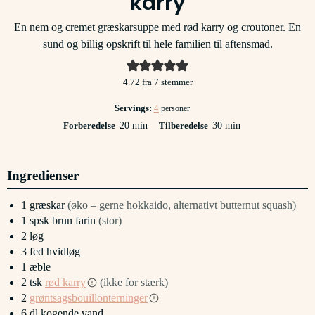
karry
En nem og cremet græskarsuppe med rød karry og croutoner. En
sund og billig opskrift til hele familien til aftensmad.
4.72
fra
7
stemmer
Servings:
4
personer
minutter
minutter
Forberedelse
20
min
Tilberedelse
30
min
Ingredienser
1
græskar
(øko – gerne hokkaido, alternativt butternut squash)
1
spsk
brun farin
(stor)
2
løg
3
fed
hvidløg
1
æble
2
tsk
rød karry
(ikke for stærk)
2
grøntsagsbouillonterninger
6
dl
kogende vand