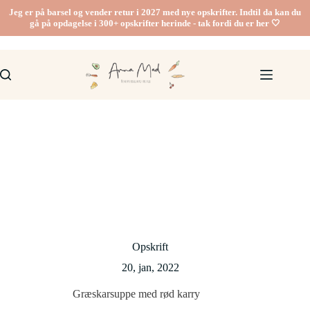
Fortsæt
Jeg er på barsel og vender retur i 2027 med nye opskrifter. Indtil da kan du
til
gå på opdagelse i 300+ opskrifter herinde - tak fordi du er her 🤍
indhold
Opskrift
20, jan, 2022
Græskarsuppe med rød karry