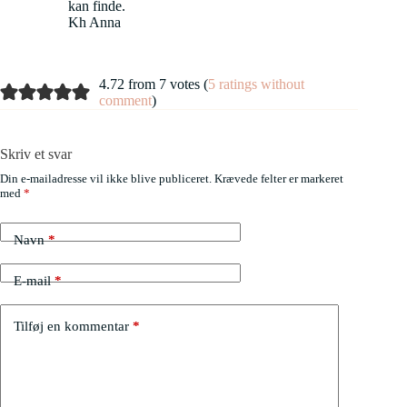
kan finde.
Kh Anna
4.72 from 7 votes (
5 ratings without
comment
)
Skriv et svar
Din e-mailadresse vil ikke blive publiceret.
Krævede felter er markeret
med
*
Navn
*
E-mail
*
Tilføj en kommentar
*