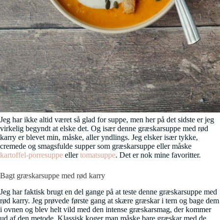
Jeg har ikke altid været så glad for suppe, men her på det sidste er jeg
virkelig begyndt at elske det. Og især denne græskarsuppe med rød
karry er blevet min, måske, aller yndlings. Jeg elsker især tykke,
cremede og smagsfulde supper som græskarsuppe eller måske
kartoffel-porresuppe
eller
tomatsuppe
. Det er nok mine favoritter.
Bagt græskarsuppe med rød karry
Jeg har faktisk brugt en del gange på at teste denne græskarsuppe med
rød karry. Jeg prøvede første gang at skære græskar i tern og bage dem
i ovnen og blev helt vild med den intense græskarsmag, der kommer
ud af den metode. Klassisk koger man måske bare græskar med de