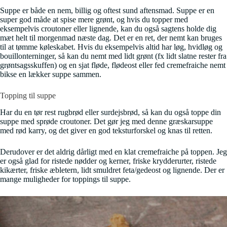
Suppe er både en nem, billig og oftest sund aftensmad. Suppe er en
super god måde at spise mere grønt, og hvis du topper med
eksempelvis croutoner eller lignende, kan du også sagtens holde dig
mæt helt til morgenmad næste dag. Det er en ret, der nemt kan bruges
til at tømme køleskabet. Hvis du eksempelvis altid har løg, hvidløg og
bouillonterninger, så kan du nemt med lidt grønt (fx lidt slatne rester fra
grøntsagsskuffen) og en sjat fløde, flødeost eller fed cremefraiche nemt
bikse en lækker suppe sammen.
Topping til suppe
Har du en tør rest rugbrød eller surdejsbrød, så kan du også toppe din
suppe med sprøde croutoner. Det gør jeg med denne græskarsuppe
med rød karry, og det giver en god teksturforskel og knas til retten.
Derudover er det aldrig dårligt med en klat cremefraiche på toppen. Jeg
er også glad for ristede nødder og kerner, friske krydderurter, ristede
kikærter, friske æbletern, lidt smuldret feta/gedeost og lignende. Der er
mange muligheder for toppings til suppe.