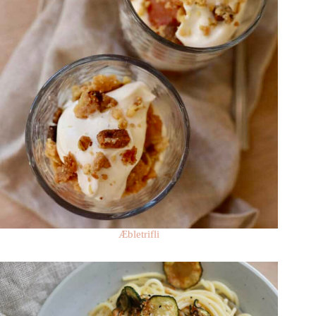
Æbletrifli