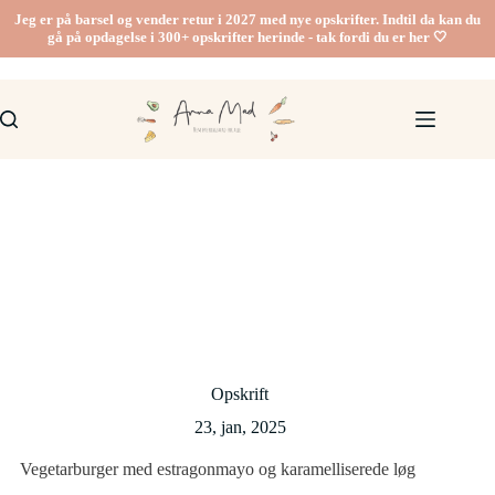
Fortsæt
Jeg er på barsel og vender retur i 2027 med nye opskrifter. Indtil da kan du
til
gå på opdagelse i 300+ opskrifter herinde - tak fordi du er her 🤍
indhold
Opskrift
23, jan, 2025
Vegetarburger med estragonmayo og karamelliserede løg