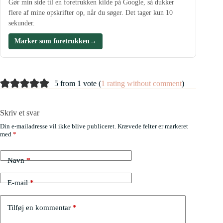
Gør min side til en foretrukken kilde på Google, så dukker
flere af mine opskrifter op, når du søger. Det tager kun 10
sekunder.
Marker som foretrukken
→
5 from 1 vote (
1 rating without comment
)
Skriv et svar
Din e-mailadresse vil ikke blive publiceret.
Krævede felter er markeret
med
*
Navn
*
E-mail
*
Tilføj en kommentar
*