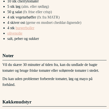
10
stk
cherrytomater
5
stk
løg
(alm. eller rødløg)
50
g
salat
(fx frise eller crisp)
4
stk
vegetarbøffer
(fx fra MATR)
4
skiver
ost
(gerne en modnet cheddar-lignende)
4
stk
burgerboller
olivenolie
salt, peber og sukker
Noter
Vil du skære 30 minutter af tiden fra, kan du undlade de bagte
tomater og bruge friske tomater eller soltørrede tomater i stedet.
Du kan uden problemer forberede tomater, løg og mayo på
forhånd.
Køkkenudstyr