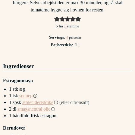
burgere. Selve arbejdstiden er max 30 minutter, og så skal
tomaterne hygge sig i ovnen for resten.
5
fra 1 stemme
Servings:
4
personer
time
Forberedelse
1
t
Ingredienser
Estragonmayo
1
stk
æg
1
tsk
sennep
1
spsk
æblecidereddike
(eller citronsaft)
2
dl
smagsneutral olie
1
håndfuld
frisk estragon
Derudover