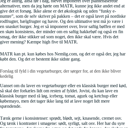
Jeg er aldrig, altså før i dag, blevet imponeret over plantebaserede
alternativer, men da jeg hørte om MATR, kunne jeg ikke andet end at
give det et forsøg. Ikke alene er det økologisk og uden “funky e-
numre”, som de selv skriver på pakken – det er også lavet på nordiske
rodfrugter, bælgfrugter og havre. Og den ultimative test må jo være i
en snasket burger. Jeg er så imponeret over, hvor saftig bøffen er med
en skøn konsistens, der minder om en saftig hakkebøf og også en fin
smag, der ikke stikker ud som noget, den ikke skal være. Hvis det
giver mening? Kæmpe high five til MATR.
MATR kan pt. kun købes hos Nemlig.com, og det er også der, jeg har
købt den. Og det er bestemt ikke sidste gang.
Forslag til fyld i din vegetarburger, der sørger for, at den ikke bliver
kedelig
Uanset om du laver en vegetarburger eller en klassisk burger med kød,
så skal der forkæles lidt om resten af fyldet. Jovist, du kan lave en
klassisk burger med rå løg, iceberg, tomat, agurk og ketchup eller
købemayo, men det tager ikke lang tid at lave noget lidt mere
spændende.
Tænk gerne i konsistenser: sprødt, blødt, sejt, knasende, cremet osv.
Og tænk i kontraster i smagene: sødt, syrligt, salt osv. Her har du syre