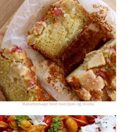
Rabarberkage med marcipan og ricotta