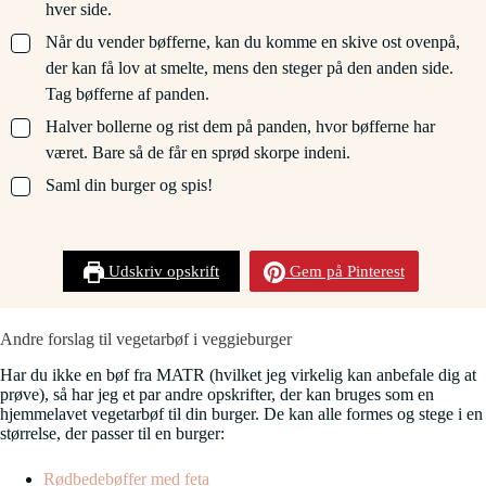
hver side.
▢
Når du vender bøfferne, kan du komme en skive ost ovenpå,
der kan få lov at smelte, mens den steger på den anden side.
Tag bøfferne af panden.
▢
Halver bollerne og rist dem på panden, hvor bøfferne har
været. Bare så de får en sprød skorpe indeni.
▢
Saml din burger og spis!
Udskriv opskrift
Gem på Pinterest
Andre forslag til vegetarbøf i veggieburger
Har du ikke en bøf fra MATR (hvilket jeg virkelig kan anbefale dig at
prøve), så har jeg et par andre opskrifter, der kan bruges som en
hjemmelavet vegetarbøf til din burger. De kan alle formes og stege i en
størrelse, der passer til en burger:
Rødbedebøffer med feta