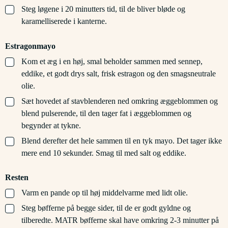
▢
Steg løgene i 20 minutters tid, til de bliver bløde og
karamelliserede i kanterne.
Estragonmayo
▢
Kom et æg i en høj, smal beholder sammen med sennep,
eddike, et godt drys salt, frisk estragon og den smagsneutrale
olie.
▢
Sæt hovedet af stavblenderen ned omkring æggeblommen og
blend pulserende, til den tager fat i æggeblommen og
begynder at tykne.
▢
Blend derefter det hele sammen til en tyk mayo. Det tager ikke
mere end 10 sekunder. Smag til med salt og eddike.
Resten
▢
Varm en pande op til høj middelvarme med lidt olie.
▢
Steg bøfferne på begge sider, til de er godt gyldne og
tilberedte. MATR bøfferne skal have omkring 2-3 minutter på