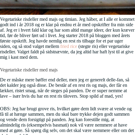
Vegetariske risdeller med majs og timian. Jeg håber, at I alle er kommet
godt ind i år 2018 og er klar på endnu et år med opskrifter fra min side
af. Jeg er i hvert fald klar og har som altid mange ideer, der kun kræver
tid, før de bliver ført ud i livet. Jeg starter 2018 på bloggen med årets
første opskrift. Jeg havde nemlig en rest ris tilbage for et par uger
siden, og så stod valget mellem
fried rice
(stegte ris) eller vegetariske
risdeller. Valget faldt på sidstnævnte, da jeg altid har haft lyst til at give
mig i kast med dem.
Vegetariske risdeller med majs
De er måske mere bøffer end deller, men jeg er generelt delle-fan, så
det kalder jeg også disse. De består af en rest ris og majs, der får en
lækker, ristet smag, når de steges på panden. De er super nemme at
lave – især hvis du har en rest ris tilovers. Stop spild af mad, yes!
OBS: Jeg har brugt grove ris, hvilket gøre dem lidt svære at vende og
få til at hænge sammen, men du skal bare trykke dejen godt sammen
og vende dem forsigtigt på panden. Jeg kan forestille mig, at
almindelig ris (eksempelvis basmati) nok vil være nemmere at have
med at gøre. Så spørg dig selv, om det skal være nemmere eller om det