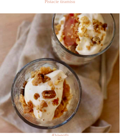
Pistacie tiramisu
Æbletrifli