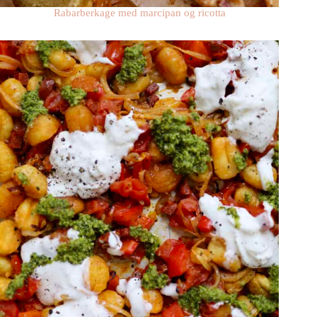
Rabarberkage med marcipan og ricotta