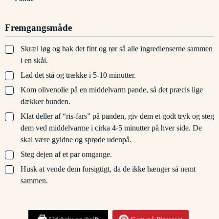
Fremgangsmåde
▢
Skræl løg og hak det fint og rør så alle ingredienserne sammen
i en skål.
▢
Lad det stå og trække i 5-10 minutter.
▢
Kom olivenolie på en middelvarm pande, så det præcis lige
dækker bunden.
▢
Klat deller af “ris-fars” på panden, giv dem et godt tryk og steg
dem ved middelvarme i cirka 4-5 minutter på hver side. De
skal være gyldne og sprøde udenpå.
▢
Steg dejen af et par omgange.
▢
Husk at vende dem forsigtigt, da de ikke hænger så nemt
sammen.