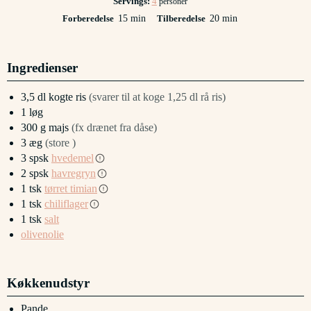
Servings:
4
personer
minutter
minutter
Forberedelse
15
min
Tilberedelse
20
min
Ingredienser
3,5
dl
kogte ris
(svarer til at koge 1,25 dl rå ris)
1
løg
300
g
majs
(fx drænet fra dåse)
3
æg
(store )
3
spsk
hvedemel
2
spsk
havregryn
1
tsk
tørret timian
1
tsk
chiliflager
1
tsk
salt
olivenolie
Køkkenudstyr
Pande