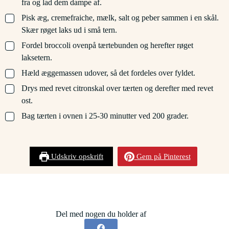
fra og lad dem dampe af.
▢
Pisk æg, cremefraiche, mælk, salt og peber sammen i en skål.
Skær røget laks ud i små tern.
▢
Fordel broccoli ovenpå tærtebunden og herefter røget
laksetern.
▢
Hæld æggemassen udover, så det fordeles over fyldet.
▢
Drys med revet citronskal over tærten og derefter med revet
ost.
▢
Bag tærten i ovnen i 25-30 minutter ved 200 grader.
Udskriv opskrift
Gem på Pinterest
Del med nogen du holder af