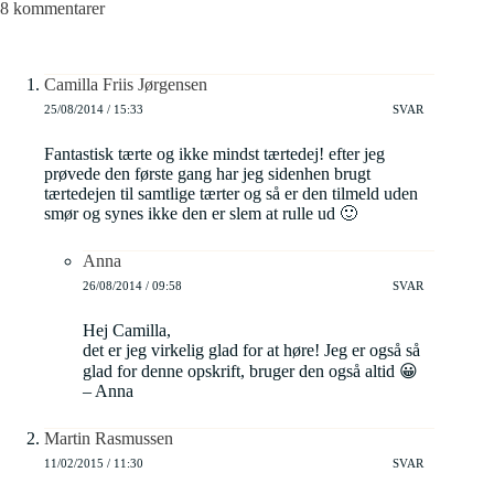
8 kommentarer
Camilla Friis Jørgensen
25/08/2014 / 15:33
SVAR
Fantastisk tærte og ikke mindst tærtedej! efter jeg
prøvede den første gang har jeg sidenhen brugt
tærtedejen til samtlige tærter og så er den tilmeld uden
smør og synes ikke den er slem at rulle ud 🙂
Anna
26/08/2014 / 09:58
SVAR
Hej Camilla,
det er jeg virkelig glad for at høre! Jeg er også så
glad for denne opskrift, bruger den også altid 😀
– Anna
Martin Rasmussen
11/02/2015 / 11:30
SVAR