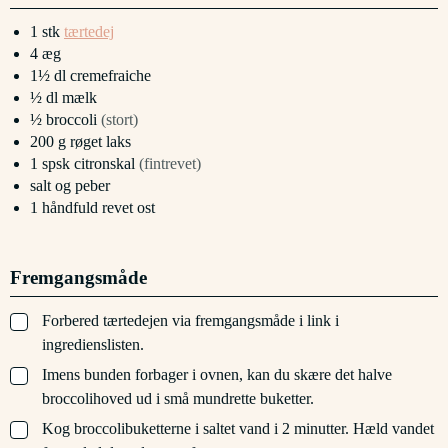
1
stk
tærtedej
4
æg
1½
dl
cremefraiche
½
dl
mælk
½
broccoli
(stort)
200
g
røget laks
1
spsk
citronskal
(fintrevet)
salt og peber
1
håndfuld
revet ost
Fremgangsmåde
▢
Forbered tærtedejen via fremgangsmåde i link i
ingredienslisten.
▢
Imens bunden forbager i ovnen, kan du skære det halve
broccolihoved ud i små mundrette buketter.
▢
Kog broccolibuketterne i saltet vand i 2 minutter. Hæld vandet