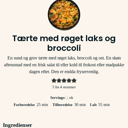
Tærte med røget laks og
broccoli
En sund og grov tærte med røget laks, broccoli og ost. En skøn
aftensmad med en frisk salat til eller kold til frokost eller madpakke
dagen efter. Den er endda fryservenlig.
5
fra
4
stemmer
Servings:
1
stk
minutter
minutter
minutter
Forberedelse
25
min
Tilberedelse
30
min
I alt
55
min
Ingredienser