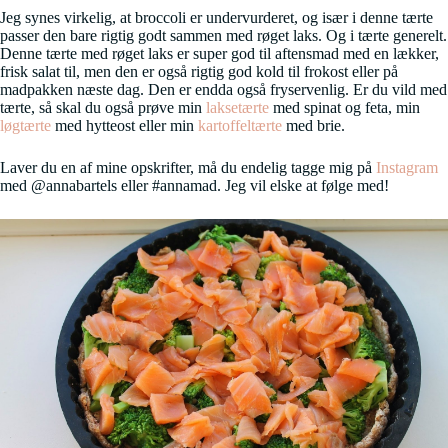
Jeg synes virkelig, at broccoli er undervurderet, og især i denne tærte
passer den bare rigtig godt sammen med røget laks. Og i tærte generelt.
Denne tærte med røget laks er super god til aftensmad med en lækker,
frisk salat til, men den er også rigtig god kold til frokost eller på
madpakken næste dag. Den er endda også fryservenlig. Er du vild med
tærte, så skal du også prøve min
laksetærte
med spinat og feta, min
løgtærte
med hytteost eller min
kartoffeltærte
med brie.
Laver du en af mine opskrifter, må du endelig tagge mig på
Instagram
med @annabartels eller #annamad. Jeg vil elske at følge med!