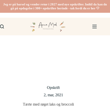
Fortsæt
Jeg er på barsel og vender retur i 2027 med nye opskrifter. Indtil da kan du
til
gå på opdagelse i 300+ opskrifter herinde - tak fordi du er her 🤍
indhold
Opskrift
2, mar, 2021
Tærte med røget laks og broccoli