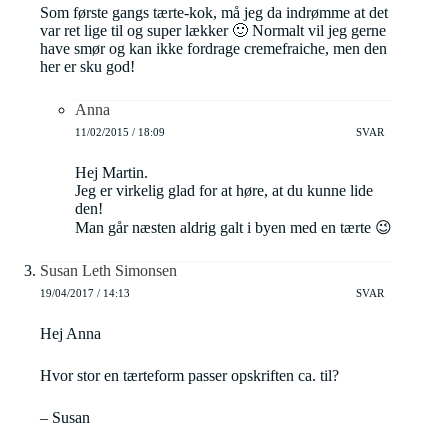
Som første gangs tærte-kok, må jeg da indrømme at det
var ret lige til og super lækker 🙂 Normalt vil jeg gerne
have smør og kan ikke fordrage cremefraiche, men den
her er sku god!
Anna
11/02/2015 / 18:09
SVAR
Hej Martin.
Jeg er virkelig glad for at høre, at du kunne lide
den!
Man går næsten aldrig galt i byen med en tærte 😉
Susan Leth Simonsen
19/04/2017 / 14:13
SVAR
Hej Anna
Hvor stor en tærteform passer opskriften ca. til?
– Susan