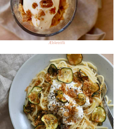
Æbletrifli