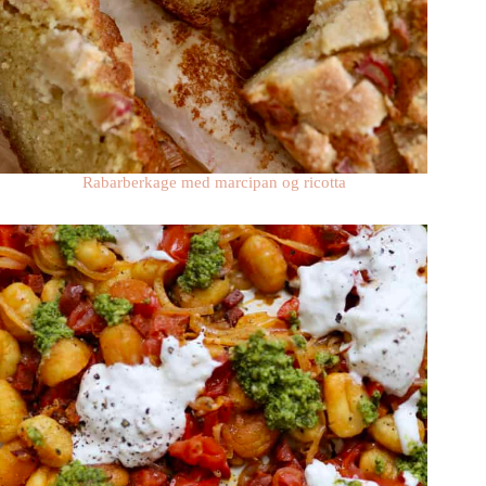
Rabarberkage med marcipan og ricotta