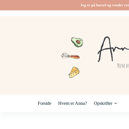
Fortsæt
Jeg er på barsel og vender ret
til
indhold
Forside
Hvem er Anna?
Opskrifter