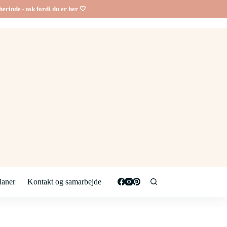
erinde - tak fordi du er her 🤍
aner
Kontakt og samarbejde