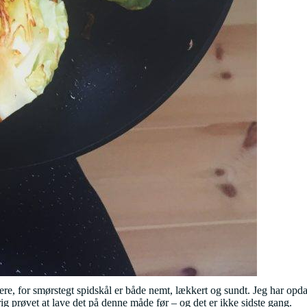
ere, for smørstegt spidskål er både nemt, lækkert og sundt. Jeg har opdag
ig prøvet at lave det på denne måde før – og det er ikke sidste gang.