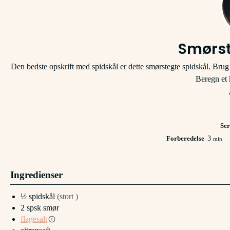
Smørst
Den bedste opskrift med spidskål er dette smørstegte spidskål. Brug de
Beregn et 
Ser
minutt
Forberedelse
3
min
Ingredienser
½
spidskål
(stort )
2
spsk
smør
flagesalt