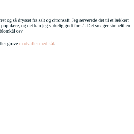
t og så drysset fra salt og citronsaft. Jeg serverede det til et lækkert
t populære, og det kan jeg virkelig godt forstå. Det smager simpelthen
 blomkål osv.
ller grove
madvafler med kål
.