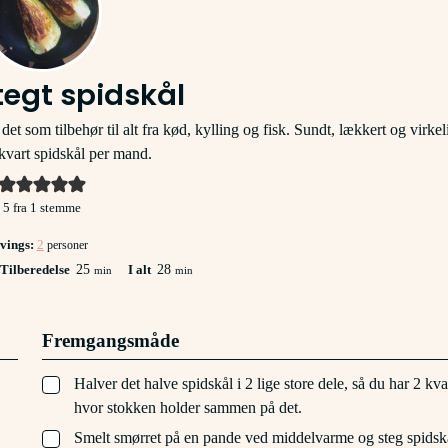
egt spidskål
t som tilbehør til alt fra kød, kylling og fisk. Sundt, lækkert og virkel
kvart spidskål per mand.
5
fra 1 stemme
vings:
2
personer
er
minutter
minutter
Tilberedelse
25
I alt
28
min
min
Fremgangsmåde
▢
Halver det halve spidskål i 2 lige store dele, så du har 2 kva
hvor stokken holder sammen på det.
▢
Smelt smørret på en pande ved middelvarme og steg spidskå