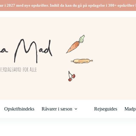
ur i 2027 med nye opskrifter. Indtil da kan du gå på opdagelse i 300+ opskrifter h
Opskriftsindeks
Råvarer i sæson
Rejseguides
Madpl