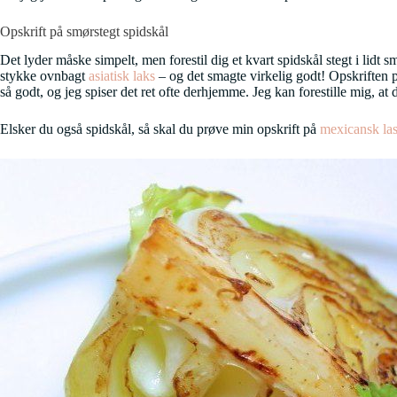
Opskrift på smørstegt spidskål
Det lyder måske simpelt, men forestil dig et kvart spidskål stegt i lidt s
stykke ovnbagt
asiatisk laks
– og det smagte virkelig godt! Opskriften p
så godt, og jeg spiser det ret ofte derhjemme. Jeg kan forestille mig, a
Elsker du også spidskål, så skal du prøve min opskrift på
mexicansk la