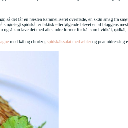
mør, så det får en næsten karamelliseret overflade, en skøn smag fra smørre
å smørstegt spidskål er faktisk efterfølgende blevet en af bloggens mes
t du også kan lave det med alle andre former for kål som hvidkål, rødkål,
sagne
med kål og chorizo,
spidskålssalat med æbler
og peanutdressing e