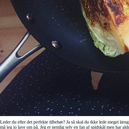
Leder du efter det perfekte tilbehør? Ja så skal du ikke lede meget læng
må jeg jo lave om på. Jeg er nemlig selv en fan af spidskål men har aldr