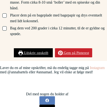
masse. Form cirka 8-10 små ‘boller’ med en spiseske og din
hånd.
▢
Placer dem på en bageplade med bagepapir og drys eventuelt
med lidt kokosmel.
▢
Bag dem ved 200 grader i cirka 12 minutter, til de er gyldne og
sprøde.
Udskriv opskrift
Gem på Pinterest
Laver du en af mine opskrifter, må du endelig tagge mig på
Instagram
med @annabartels eller #annamad. Jeg vil elske at følge med!
Del med nogen du holder af