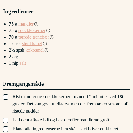
Ingredienser
75
g
mandler
75
g
solsikkekerner
70
g
tørrede tranebær
1
spsk
stødt kanel
2½
spsk
kokosmel
2
æg
1
nip
salt
Fremgangsmåde
▢
Rist mandler og solsikkekerner i ovnen i 5 minutter ved 180
grader. Det kan godt undlades, men det fremhæver smagen af
ristede nødder.
▢
Lad dem afkøle lidt og hak derefter mandlerne groft.
▢
Bland alle ingredienserne i en skål – det bliver en klistret