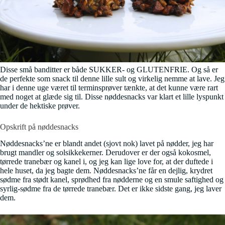
Disse små banditter er både SUKKER- og GLUTENFRIE. Og så er
de perfekte som snack til denne lille sult og virkelig nemme at lave. Jeg
har i denne uge været til terminsprøver tænkte, at det kunne være rart
med noget at glæde sig til. Disse nøddesnacks var klart et lille lyspunkt
under de hektiske prøver.
Opskrift på nøddesnacks
Nøddesnacks’ne er blandt andet (sjovt nok) lavet på nødder, jeg har
brugt mandler og solsikkekerner. Derudover er der også kokosmel,
tørrede tranebær og kanel i, og jeg kan lige love for, at der duftede i
hele huset, da jeg bagte dem. Nøddesnacks’ne får en dejlig, krydret
sødme fra stødt kanel, sprødhed fra nødderne og en smule saftighed og
syrlig-sødme fra de tørrede tranebær. Det er ikke sidste gang, jeg laver
dem.