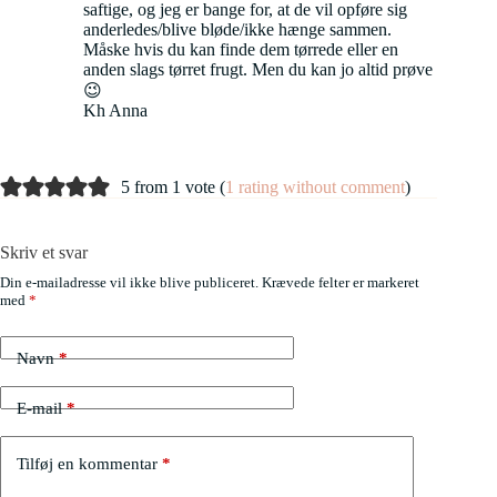
saftige, og jeg er bange for, at de vil opføre sig
anderledes/blive bløde/ikke hænge sammen.
Måske hvis du kan finde dem tørrede eller en
anden slags tørret frugt. Men du kan jo altid prøve
😉
Kh Anna
5 from 1 vote (
1 rating without comment
)
Skriv et svar
Din e-mailadresse vil ikke blive publiceret.
Krævede felter er markeret
med
*
Navn
*
E-mail
*
Tilføj en kommentar
*