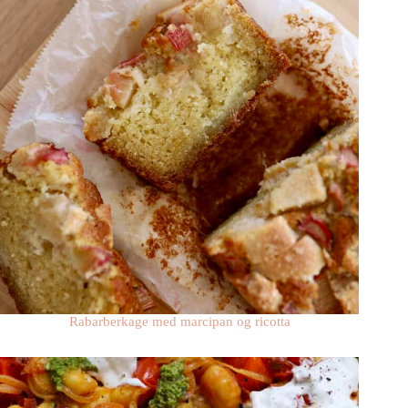
Rabarberkage med marcipan og ricotta