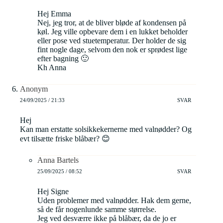
Hej Emma
Nej, jeg tror, at de bliver bløde af kondensen på
køl. Jeg ville opbevare dem i en lukket beholder
eller pose ved stuetemperatur. Der holder de sig
fint nogle dage, selvom den nok er sprødest lige
efter bagning 🙂
Kh Anna
Anonym
24/09/2025 / 21:33
SVAR
Hej
Kan man erstatte solsikkekernerne med valnødder? Og
evt tilsætte friske blåbær? 😊
Anna Bartels
25/09/2025 / 08:52
SVAR
Hej Signe
Uden problemer med valnødder. Hak dem gerne,
så de får nogenlunde samme størrelse.
Jeg ved desværre ikke på blåbær, da de jo er