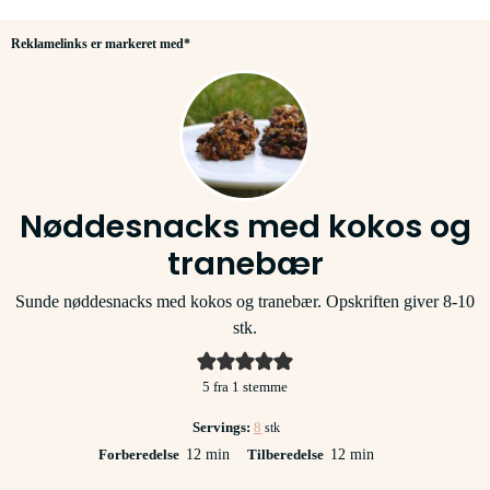
Reklamelinks er markeret med*
Nøddesnacks med kokos og
tranebær
Sunde nøddesnacks med kokos og tranebær. Opskriften giver 8-10
stk.
5
fra 1 stemme
Servings:
8
stk
minutter
minutter
Forberedelse
12
min
Tilberedelse
12
min