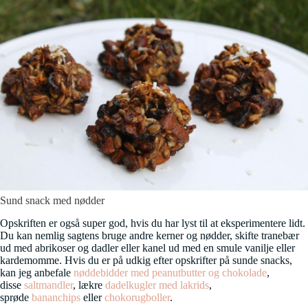
Sund snack med nødder
Opskriften er også super god, hvis du har lyst til at eksperimentere lidt.
Du kan nemlig sagtens bruge andre kerner og nødder, skifte tranebær
ud med abrikoser og dadler eller kanel ud med en smule vanilje eller
kardemomme. Hvis du er på udkig efter opskrifter på sunde snacks,
kan jeg anbefale
nøddebidder med peanutbutter og chokolade
,
disse
saltmandler
, lækre
dadelkugler med lakrids
,
sprøde
bananchips
eller
chokorugboller
.