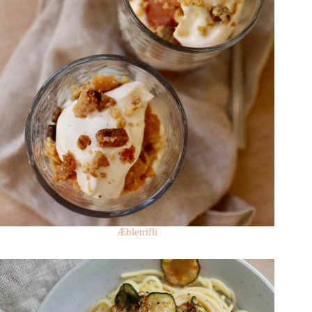
Æbletrifli