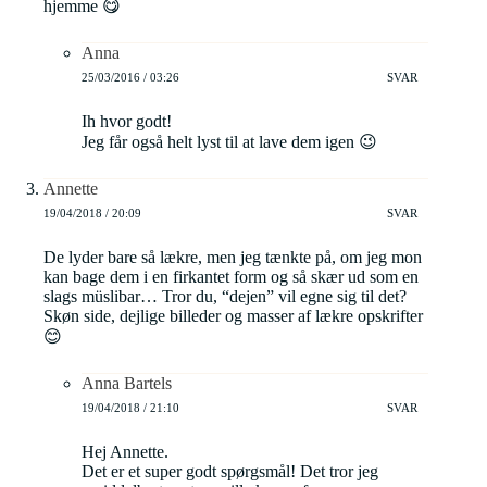
hjemme 😋
Anna
25/03/2016 / 03:26
SVAR
Ih hvor godt!
Jeg får også helt lyst til at lave dem igen 😉
Annette
19/04/2018 / 20:09
SVAR
De lyder bare så lækre, men jeg tænkte på, om jeg mon
kan bage dem i en firkantet form og så skær ud som en
slags müslibar… Tror du, “dejen” vil egne sig til det?
Skøn side, dejlige billeder og masser af lækre opskrifter
😊
Anna Bartels
19/04/2018 / 21:10
SVAR
Hej Annette.
Det er et super godt spørgsmål! Det tror jeg