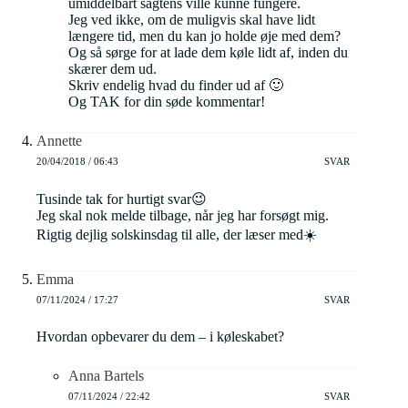
umiddelbart sagtens ville kunne fungere.
Jeg ved ikke, om de muligvis skal have lidt
længere tid, men du kan jo holde øje med dem?
Og så sørge for at lade dem køle lidt af, inden du
skærer dem ud.
Skriv endelig hvad du finder ud af 🙂
Og TAK for din søde kommentar!
Annette
20/04/2018 / 06:43
SVAR
Tusinde tak for hurtigt svar😉
Jeg skal nok melde tilbage, når jeg har forsøgt mig.
Rigtig dejlig solskinsdag til alle, der læser med☀️
Emma
07/11/2024 / 17:27
SVAR
Hvordan opbevarer du dem – i køleskabet?
Anna Bartels
07/11/2024 / 22:42
SVAR