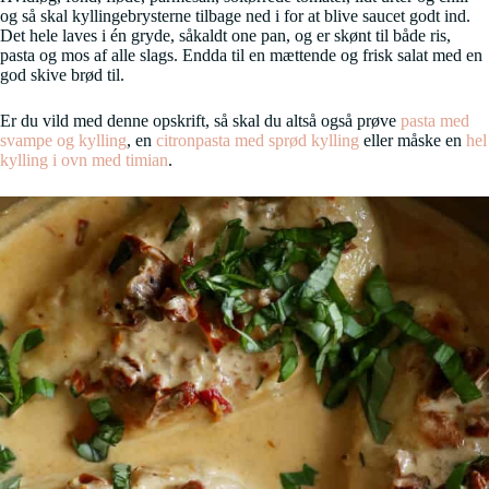
og så skal kyllingebrysterne tilbage ned i for at blive saucet godt ind.
Det hele laves i én gryde, såkaldt one pan, og er skønt til både ris,
pasta og mos af alle slags. Endda til en mættende og frisk salat med en
god skive brød til.
Er du vild med denne opskrift, så skal du altså også prøve
pasta med
svampe og kylling
, en
citronpasta med sprød kylling
eller måske en
hel
kylling i ovn med timian
.