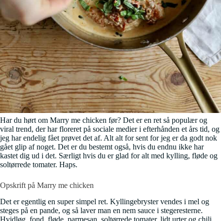
Har du hørt om Marry me chicken før? Det er en ret så populær og
viral trend, der har floreret på sociale medier i efterhånden et års tid, og
jeg har endelig fået prøvet det af. Alt alt for sent for jeg er da godt nok
gået glip af noget. Det er du bestemt også, hvis du endnu ikke har
kastet dig ud i det. Særligt hvis du er glad for alt med kylling, fløde og
soltørrede tomater. Haps.
Opskrift på Marry me chicken
Det er egentlig en super simpel ret. Kyllingebryster vendes i mel og
steges på en pande, og så laver man en nem sauce i stegeresterne.
Hvidløg, fond, fløde, parmesan, soltørrede tomater, lidt urter og chili