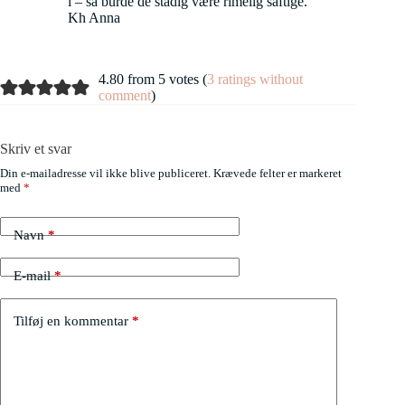
i – så burde de stadig være rimelig saftige.
Kh Anna
4.80 from 5 votes (
3 ratings without
comment
)
Skriv et svar
Din e-mailadresse vil ikke blive publiceret.
Krævede felter er markeret
med
*
Navn
*
E-mail
*
Tilføj en kommentar
*