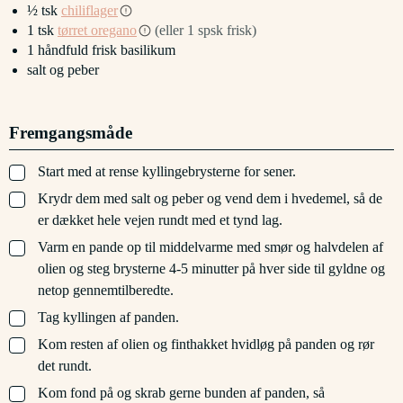
½
tsk
chiliflager
1
tsk
tørret oregano
(eller 1 spsk frisk)
1
håndfuld
frisk basilikum
salt og peber
Fremgangsmåde
▢
Start med at rense kyllingebrysterne for sener.
▢
Krydr dem med salt og peber og vend dem i hvedemel, så de
er dækket hele vejen rundt med et tynd lag.
▢
Varm en pande op til middelvarme med smør og halvdelen af
olien og steg brysterne 4-5 minutter på hver side til gyldne og
netop gennemtilberedte.
▢
Tag kyllingen af panden.
▢
Kom resten af olien og finthakket hvidløg på panden og rør
det rundt.
▢
Kom fond på og skrab gerne bunden af panden, så