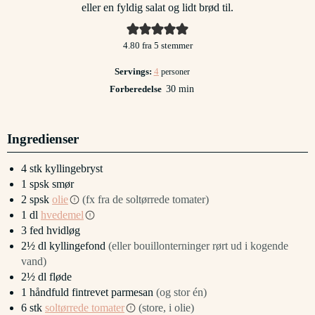
eller en fyldig salat og lidt brød til.
4.80
fra
5
stemmer
Servings:
4
personer
minutter
Forberedelse
30
min
Ingredienser
4
stk
kyllingebryst
1
spsk
smør
2
spsk
olie
(fx fra de soltørrede tomater)
1
dl
hvedemel
3
fed
hvidløg
2½
dl
kyllingefond
(eller bouillonterninger rørt ud i kogende
vand)
2½
dl
fløde
1
håndfuld
fintrevet parmesan
(og stor én)
6
stk
soltørrede tomater
(store, i olie)