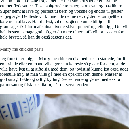
Vi kan nok ikke løbe fra, at det her helt simpelt sagt er en kylling i
cremet flødesauce. Tilsat soltørrede tomater, parmesan og basilikum.
Super nemt at lave og perfekt til børn og voksne og endda til gæster,
vil jeg sige. De fleste vil kunne lide denne ret, og den er simpelthen
bare nem at lave. Har du lyst, vil du sagtens kunne tilføje lidt
grøntsager fx i form af spinat, tynde skiver peberfrugt eller løg. Det vil
helt bestemt smage godt. Og er du mere til tern af kylling i stedet for
hele bryster, så kan du også sagtens det.
Marry me chicken pasta
Jeg forestiller mig, at Marry me chicken (fx med pasta) startede, fordi
en kvinde eller en mand ville gøre sin kæreste så glade for dem, at de
ville have lyst til at gifte sig med dem, og jovist så kunne jeg også godt
forestille mig, at man ville gå med en opskrift som denne. Masser af
god smag, fløde og saftig kylling. Server endelig gerne med ekstra
parmesan og frisk basilikum, når du serverer den.