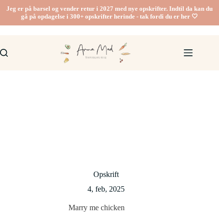
Fortsæt
Jeg er på barsel og vender retur i 2027 med nye opskrifter. Indtil da kan du
til
gå på opdagelse i 300+ opskrifter herinde - tak fordi du er her 🤍
indhold
Opskrift
4, feb, 2025
Marry me chicken