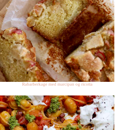
Rabarberkage med marcipan og ricotta