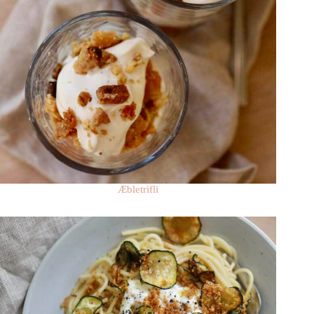
Æbletrifli