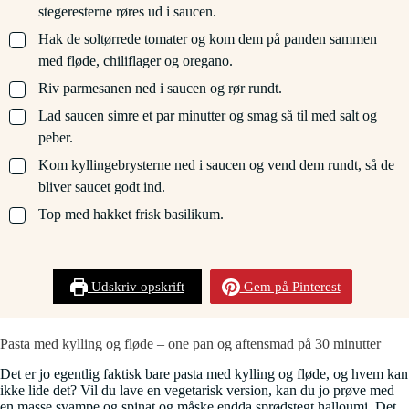
stegeresterne røres ud i saucen.
▢
Hak de soltørrede tomater og kom dem på panden sammen
med fløde, chiliflager og oregano.
▢
Riv parmesanen ned i saucen og rør rundt.
▢
Lad saucen simre et par minutter og smag så til med salt og
peber.
▢
Kom kyllingebrysterne ned i saucen og vend dem rundt, så de
bliver saucet godt ind.
▢
Top med hakket frisk basilikum.
Udskriv opskrift
Gem på Pinterest
Pasta med kylling og fløde – one pan og aftensmad på 30 minutter
Det er jo egentlig faktisk bare pasta med kylling og fløde, og hvem kan
ikke lide det? Vil du lave en vegetarisk version, kan du jo prøve med
en masse svampe og spinat og måske endda sprødstegt halloumi. Det