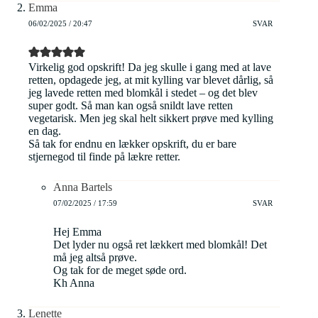
Emma
06/02/2025 / 20:47
SVAR
Virkelig god opskrift! Da jeg skulle i gang med at lave
retten, opdagede jeg, at mit kylling var blevet dårlig, så
jeg lavede retten med blomkål i stedet – og det blev
super godt. Så man kan også snildt lave retten
vegetarisk. Men jeg skal helt sikkert prøve med kylling
en dag.
Så tak for endnu en lækker opskrift, du er bare
stjernegod til finde på lækre retter.
Anna Bartels
07/02/2025 / 17:59
SVAR
Hej Emma
Det lyder nu også ret lækkert med blomkål! Det
må jeg altså prøve.
Og tak for de meget søde ord.
Kh Anna
Lenette